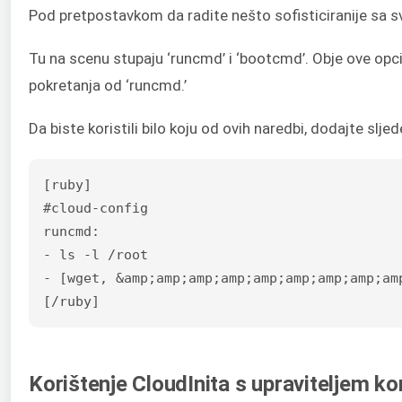
Pod pretpostavkom da radite nešto sofisticiranije sa sv
Tu na scenu stupaju ‘runcmd’ i ‘bootcmd’. Obje ove opc
pokretanja od ‘runcmd.’
Da biste koristili bilo koju od ovih naredbi, dodajte slje
[ruby]

#cloud-config

runcmd:

- ls -l /root

- [wget, &amp;amp;amp;amp;amp;amp;amp;amp;am
[/ruby]
Korištenje CloudInita s upraviteljem ko