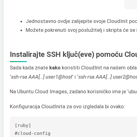
Jednostavno ovdje zalijepite svoje CloudInit podatk
Možete pokrenuti svoj poslužitelj i skripta će se 
Instalirajte SSH ključ(eve) pomoću Clo
Sada kada znate
kako
koristiti CloudInit na našem obla
‘
ssh-rsa AAA[…] user1@host
‘ i ‘
ssh-rsa AAA[…] user2@hos
Na Ubuntu Cloud Images, zadano korisničko ime je ‘ubuntu’
Konfiguracija CloudInita za ovo izgledala bi ovako:
[ruby]

#cloud-config
