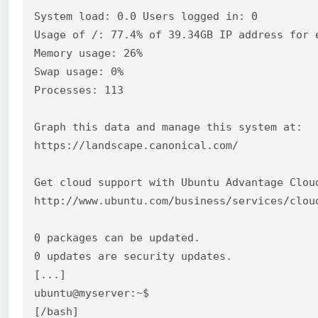
System load: 0.0 Users logged in: 0

Usage of /: 77.4% of 39.34GB IP address for e
Memory usage: 26%

Swap usage: 0%

Processes: 113

Graph this data and manage this system at:

https://landscape.canonical.com/

Get cloud support with Ubuntu Advantage Cloud
http://www.ubuntu.com/business/services/cloud
0 packages can be updated.

0 updates are security updates.

[...]

ubuntu@myserver:~$

[/bash]