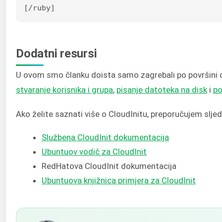
[/ruby]
Dodatni resursi
U ovom smo članku doista samo zagrebali po površini on
stvaranje korisnika i grupa
,
pisanje datoteka na disk
i
po
Ako želite saznati više o CloudInitu, preporučujem sljed
Službena CloudInit dokumentacija
Ubuntuov vodič za CloudInit
RedHatova CloudInit dokumentacija
Ubuntuova knjižnica primjera za CloudInit