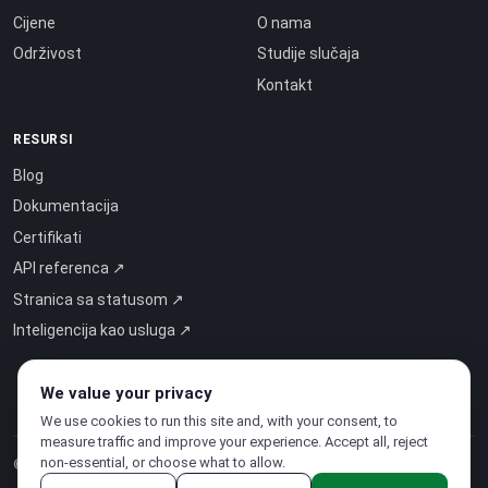
Cijene
O nama
Održivost
Studije slučaja
Kontakt
RESURSI
Blog
Dokumentacija
Certifikati
API referenca ↗
Stranica sa statusom ↗
Inteligencija kao usluga ↗
We value your privacy
We use cookies to run this site and, with your consent, to
measure traffic and improve your experience. Accept all, reject
non-essential, or choose what to allow.
© 2026 CloudSigma Holding AG.
Sva prava pridržana
.