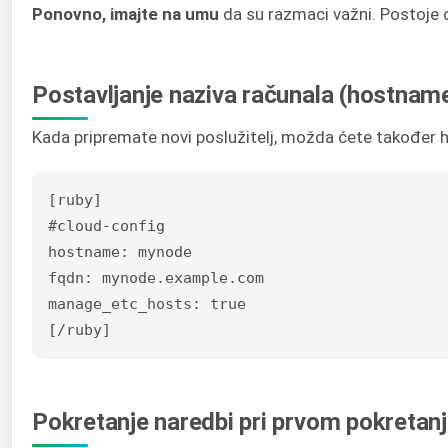
Ponovno, imajte na umu
da su razmaci važni. Postoje d
Postavljanje naziva računala (hostnam
Kada pripremate novi poslužitelj, možda ćete također h
[ruby]

#cloud-config

hostname: mynode

fqdn: mynode.example.com

manage_etc_hosts: true

[/ruby]
Pokretanje naredbi pri prvom pokretan