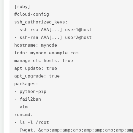
[ruby]

#cloud-config

ssh_authorized_keys:

- ssh-rsa AAA[...] user1@host

- ssh-rsa AAA[...] user2@host

hostname: mynode

fqdn: mynode.example.com

manage_etc_hosts: true

apt_update: true

apt_upgrade: true

packages:

- python-pip

- fail2ban

- vim

runcmd:

- ls -l /root

- [wget, &amp;amp;amp;amp;amp;amp;amp;amp;am