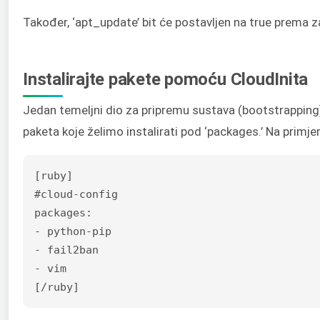
Također, ‘apt_update’ bit će postavljen na true prema z
Instalirajte pakete pomoću CloudInita
Jedan temeljni dio za pripremu sustava (bootstrapping) 
paketa koje želimo instalirati pod ‘packages.’ Na primjer, 
[ruby]

#cloud-config

packages:

- python-pip

- fail2ban

- vim

[/ruby]