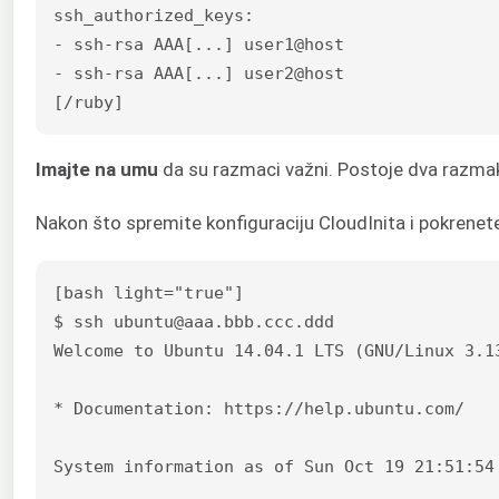
ssh_authorized_keys:

- ssh-rsa AAA[...] user1@host

- ssh-rsa AAA[...] user2@host

[/ruby]
Imajte na umu
da su razmaci važni. Postoje dva razmaka
Nakon što spremite konfiguraciju CloudInita i pokrenete p
[bash light="true"]

$ ssh ubuntu@aaa.bbb.ccc.ddd

Welcome to Ubuntu 14.04.1 LTS (GNU/Linux 3.13
* Documentation: https://help.ubuntu.com/

System information as of Sun Oct 19 21:51:54 