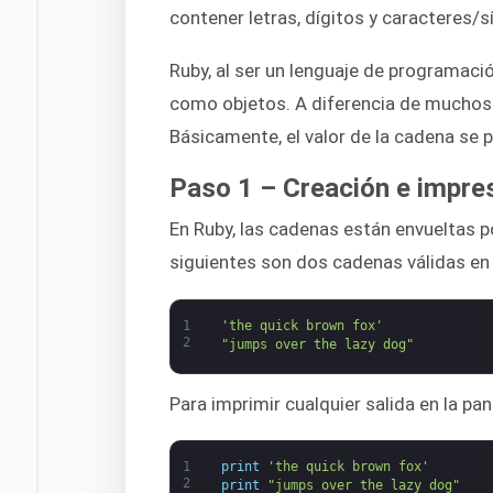
contener letras, dígitos y caracteres/
Ruby, al ser un lenguaje de programaci
como objetos. A diferencia de muchos 
Básicamente, el valor de la cadena se p
Paso 1 – Creación e impre
En Ruby, las cadenas están envueltas p
siguientes son dos cadenas válidas en
1
'the quick brown fox'
2
"jumps over the lazy dog"
Para imprimir cualquier salida en la pan
1
print
'the quick brown fox'
2
print
"jumps over the lazy dog"