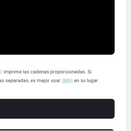
imprime las cadenas proporcionadas. Si
t
as separadas, es mejor usar
en su lugar.
puts