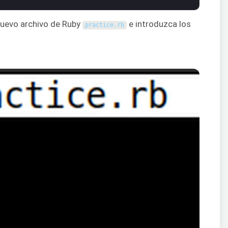
 nuevo archivo de Ruby
e introduzca los
practice
.
rb