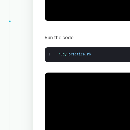
Run the code:
1
ruby 
practice
.
rb