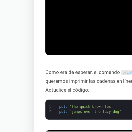
Como era de esperar, el comando
prin
queremos imprimir las cadenas en líne
Actualice el código:
1
puts
'the quick brown fox'
2
puts
"jumps over the lazy dog"