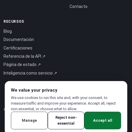
Contacto
RECURSOS
Blog
Documentación
Certificaciones
Referencia de la API ↗
Página de estado ↗
Inteligencia como servicio ↗
We value your privacy
We use cookies to run this site and, with your consent, to
measure traffic and improve your experience. Accept all, reject
non-essential, or choose what to allow.
© 2026 CloudSigma Holding AG.
Todos los derechos reservados
.
Reject non-
Manage
Accept all
essential
Política de privacidad
·
Condiciones del servicio