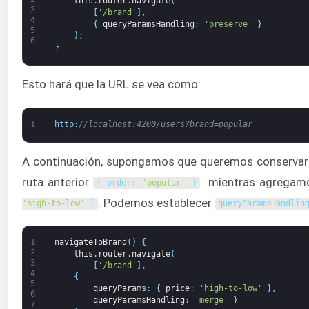
this
.
router
.
navigate
(
3
[
'/brand'
]
,
4
{
queryParamsHandling
:
'preserve'
}
5
)
;
6
}
Esto hará que la URL se vea como:
1
http
:
//localhost:4200/users?brand=popular
A continuación, supongamos que queremos conservar 
ruta anterior
mientras agregamo
{
order
:
'popular'
}
. Podemos establecer
'high-to-low'
}
queryParamsHandlin
1
navigateToBrand
(
)
{
2
this
.
router
.
navigate
(
3
[
'/brand'
]
,
4
{
5
queryParams
:
{
price
:
'high-to-low'
}
,
6
queryParamsHandling
:
'merge'
}
7