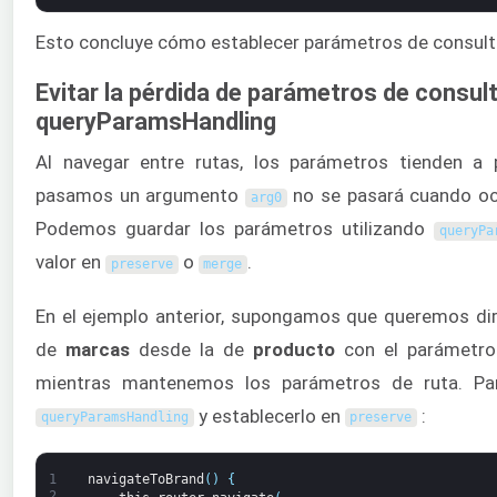
Esto concluye cómo establecer parámetros de consult
Evitar la pérdida de parámetros de consult
queryParamsHandling
Al navegar entre rutas, los parámetros tienden a
pasamos un argumento
no se pasará cuando ocu
arg0
Podemos guardar los parámetros utilizando
queryPa
valor en
o
.
preserve
merge
En el ejemplo anterior, supongamos que queremos dirig
de
marcas
desde la de
producto
con el parámetr
mientras mantenemos los parámetros de ruta. Pa
y establecerlo en
:
queryParamsHandling
preserve
1
navigateToBrand
(
)
{
2