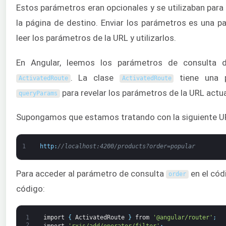
Estos parámetros eran opcionales y se utilizaban para
la página de destino. Enviar los parámetros es una p
leer los parámetros de la URL y utilizarlos.
En Angular, leemos los parámetros de consulta de
. La clase
tiene una p
ActivatedRoute
ActivatedRoute
para revelar los parámetros de la URL actua
queryParams
Supongamos que estamos tratando con la siguiente U
1
http
:
//localhost:4200/products?order=popular
Para acceder al parámetro de consulta
en el códi
order
código:
1
import
{
ActivatedRoute
}
from
'@angular/router'
;
2
import
'rxjs/add/operator/filter'
;