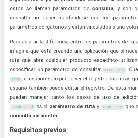
estos se llaman parámetros de
consulta
, y son o
consulta no deben confundirse con los parámet
parámetros obligatorios y están vinculados a una sola 
Para aclarar la diferencia entre los parámetros de rut
imagine que está creando una aplicación que almace
ruta que abra cualquier producto específico utiliz
especificar un parámetro de consulta:
. Cu
read_only
, el usuario solo puede ver el registro, mientras 
true
usuario también puede editar el registro. De esta mane
pueden manejar tanto los casos de uso de edición
es el
parámetro de ruta
y
que e
product_id
read_only
consulta
parameter
.
Requisitos previos