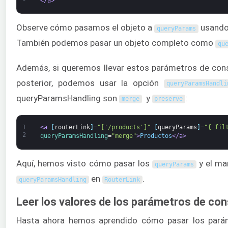
</a>
Observe cómo pasamos el objeto a
usando 
queryParams
También podemos pasar un objeto completo como
qu
Además, si queremos llevar estos parámetros de cons
posterior, podemos usar la opción
queryParamsHandli
queryParamsHandling son
y
:
merge
preserve
1
<a 
[
routerLink
]
=
"['/products']"
[
queryParams
]
=
"{ fil
2
queryParamsHandling
=
"merge"
>
Productos
</a>
Aquí, hemos visto cómo pasar los
y el ma
queryParams
en
.
queryParamsHandling
RouterLink
Leer los valores de los parámetros de con
Hasta ahora hemos aprendido cómo pasar los parám