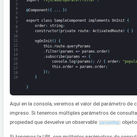
3
4
@
Component
(
{
.
.
.
}
)
5
6
export
class
SampleComponent
implements
OnInit
{
7
order
:
string
;
8
constructor
(
private
route
:
ActivatedRoute
)
{
}
9
10
11
ngOnInit
(
)
{
12
this
.
route
.
queryParams
13
.
filter
(
params
=
>
params
.
order
)
14
.
subscribe
(
params
=
>
{
15
console
.
log
(
params
)
;
//
{
order
:
"popul
16
this
.
order
=
params
.
order
;
17
}
)
;
18
}
19
}
Aquí en la consola, veremos el valor del parámetro de 
impreso. Si tenemos múltiples parámetros de consult
propiedad que devuelve un observable
objeto
paramsMap
Si tenemos la URL con múltiples parámetros de consu