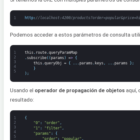
1
http
:
//localhost:4200/products?order=popular&price=h
Podemos acceder a estos parámetros de consulta utili
1
this
.
route
.
queryParamMap
2
.
subscribe
(
(
params
)
=
>
{
3
this
.
queryObj
=
{
.
.
.
params
.
keys
,
.
.
.
params
}
;
4
}
5
)
;
Usando el
operador de propagación de objetos
aquí, 
resultado:
1
{
2
"0"
:
"order"
,
3
"1"
:
"filter"
,
4
"params"
:
{
5
"order"
:
"popular"
,