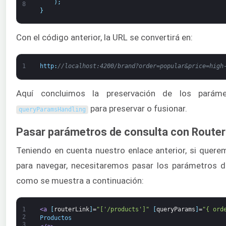
)
;
8
}
Con el código anterior, la URL se convertirá en:
1
http
:
//localhost:4200/brand?order=popular&price=high
Aquí concluimos la preservación de los paráme
para preservar o fusionar.
queryParamsHandling
Pasar parámetros de consulta con Router
Teniendo en cuenta nuestro enlace anterior, si quere
para navegar, necesitaremos pasar los parámetros 
como se muestra a continuación:
1
<a 
[
routerLink
]
=
"['/products']"
[
queryParams
]
=
"{ ord
2
Productos
3