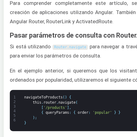
Para comprender completamente este artículo, se 
creación de aplicaciones utilizando Angular. También 
Angular Router, RouterLink y ActivatedRoute.
Pasar parámetros de consulta con Router
Si está utilizando
para navegar a travé
Router
.
navigate
para enviar los parámetros de consulta.
En el ejemplo anterior, si queremos que los visitan
ordenados por popularidad, utilizaremos el siguiente c
1
navigateToProducts
(
)
{
2
this
.
router
.
navigate
(
3
[
'/products'
]
,
4
{
queryParams
:
{
order
:
'popular'
}
}
5
)
;
6
}