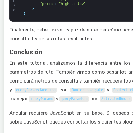
6
"price"
:
"high-to-low"
7
}
8
}
Finalmente, deberías ser capaz de entender cómo acce
consulta desde las rutas resultantes.
Conclusión
En este tutorial, analizamos la diferencia entre lo
parámetros de ruta. También vimos cómo pasar los ar
como parámetros de consulta y también recuperarlos 
y
con
y
queryParamsHandling
Router
.
navigate
RouterLin
manejar
y
con
.
queryParams
queryParamMap
ActivatedRoute
Angular requiere JavaScript en su base. Si deseas 
sobre JavaScript, puedes consultar los siguientes blog