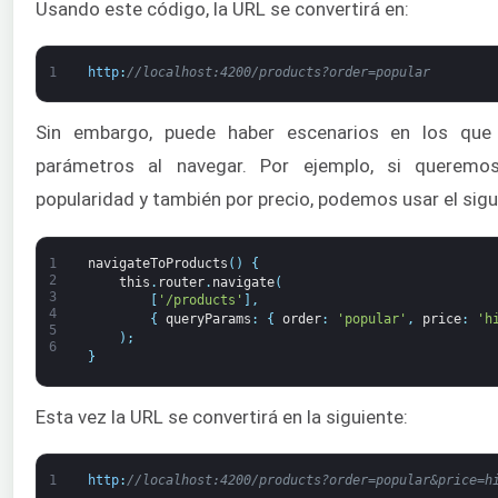
Usando este código, la URL se convertirá en:
1
http
:
//localhost:4200/products?order=popular
Sin embargo, puede haber escenarios en los que 
parámetros al navegar. Por ejemplo, si queremo
popularidad y también por precio, podemos usar el sigu
1
navigateToProducts
(
)
{
2
this
.
router
.
navigate
(
3
[
'/products'
]
,
4
{
queryParams
:
{
order
:
'popular'
,
price
:
'h
5
)
;
6
}
Esta vez la URL se convertirá en la siguiente:
1
http
:
//localhost:4200/products?order=popular&price=h