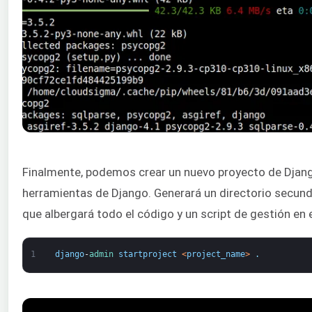
Finalmente, podemos crear un nuevo proyecto de Djang
herramientas de Django. Generará un directorio secun
que albergará todo el código y un script de gestión en e
1
django
-
admin 
startproject
<
project_name
>
.