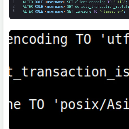
1
ALTER 
ROLE
<
username
>
SET 
client_encoding 
TO
'utf8'
;
2
ALTER 
ROLE
<
username
>
SET 
default_transaction_isolat
3
ALTER 
ROLE
<
username
>
SET 
timezone 
TO
'<timezone>'
;