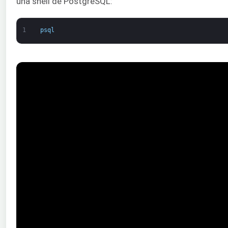
una shell de PostgreSQL:
1
psql