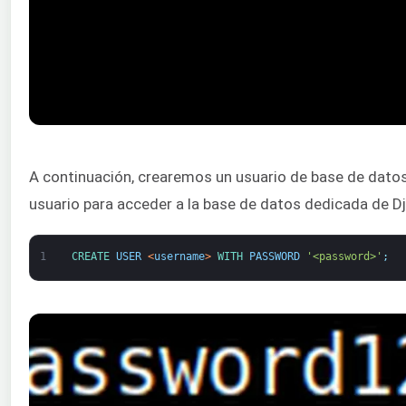
A continuación, crearemos un usuario de base de dat
usuario para acceder a la base de datos dedicada de D
1
CREATE 
USER
<
username
>
WITH 
PASSWORD
'<password>'
;