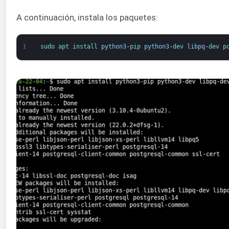
A continuación, instala los paquetes:
1
sudo 
apt 
install 
python3
-
pip 
python3
-
dev 
libpq
-
dev 
p