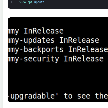
1
sudo 
apt 
update