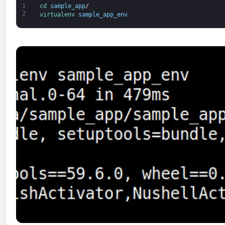
1
cd 
sample_app
/
2
virtualenv 
sample_app_env