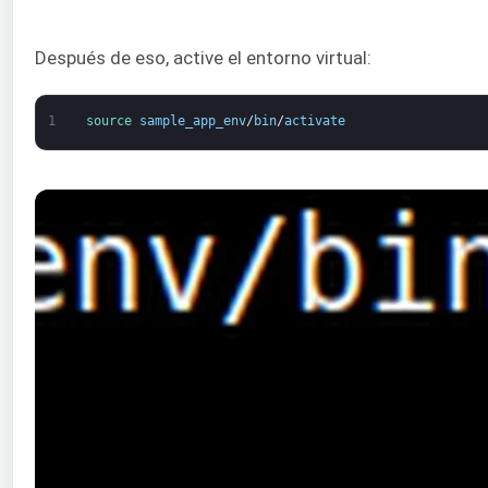
Después de eso, active el entorno virtual:
1
source 
sample_app_env
/
bin
/
activate