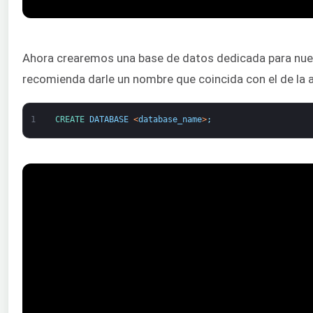
Ahora crearemos una base de datos dedicada para nues
recomienda darle un nombre que coincida con el de la a
1
CREATE 
DATABASE
<
database_name
>
;