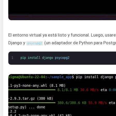
El entorno virtual ya está listo y funcional. Luego, usa
Django y
(un adaptador de Python para Postg
psycopg2
1
pip 
install 
django 
psycopg2