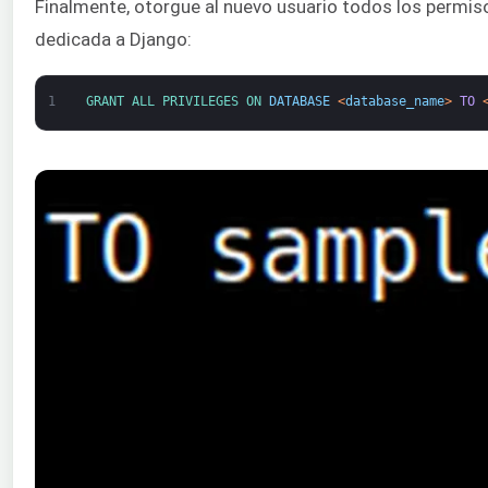
Finalmente, otorgue al nuevo usuario todos los permis
dedicada a Django:
1
GRANT 
ALL 
PRIVILEGES 
ON 
DATABASE
<
database_name
>
TO