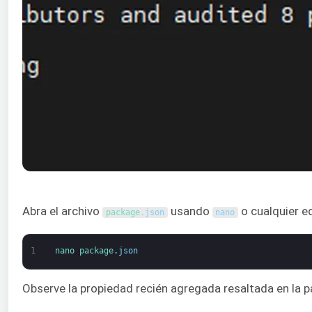
Abra el archivo
usando
o cualquier ed
package
.
json
nano
1
nano 
package
.
json
Observe la propiedad recién agregada resaltada en la pa