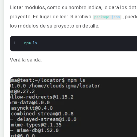
Listar módulos, como su nombre indica, le dará los det
proyecto. En lugar de leer el archivo
, pued
package
.
json
los módulos de su proyecto en detalle:
1
npm 
ls
Verá la salida: