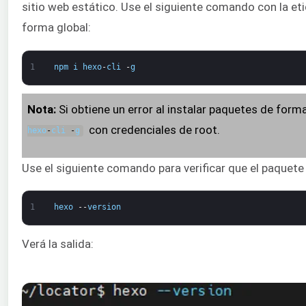
sitio web estático. Use el siguiente comando con la et
forma global:
1
npm
i
hexo
-
cli
-
g
Nota:
Si obtiene un error al instalar paquetes de for
con credenciales de root.
hexo
-
cli
-
g
Use el siguiente comando para verificar que el paquete
1
hexo
--
version
Verá la salida: