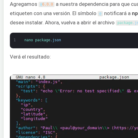
Agregamos
a nuestra dependencia para que cu
@
6.0.0
etiqueten con una versión. El símbolo
notificará a
n
@
desee instalar. Ahora, vuelva a abrir el archivo
package
.
j
1
nano 
package
.
json
Verá el resultado: