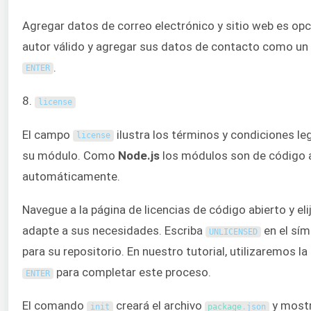
Agregar datos de correo electrónico y sitio web es opc
autor válido y agregar sus datos de contacto como un
.
ENTER
8.
license
El campo
ilustra los términos y condiciones le
license
su módulo. Como
Node.js
los módulos son de código 
automáticamente.
Navegue a la página de licencias de código abierto y eli
adapte a sus necesidades. Escriba
en el sím
UNLICENSED
para su repositorio. En nuestro tutorial, utilizaremos l
para completar este proceso.
ENTER
El comando
creará el archivo
y mostr
init
package
.
json