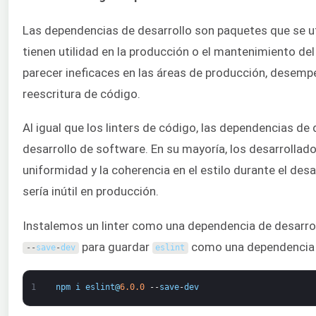
Las dependencias de desarrollo son paquetes que se uti
tienen utilidad en la producción o el mantenimiento 
parecer ineficaces en las áreas de producción, desempe
reescritura de código.
Al igual que los linters de código, las dependencias de
desarrollo de software. En su mayoría, los desarrollado
uniformidad y la coherencia en el estilo durante el des
sería inútil en producción.
Instalemos un linter como una dependencia de desarrol
para guardar
como una dependencia r
--
save
-
dev
eslint
1
npm
i
eslint
@
6.0.0
--
save
-
dev