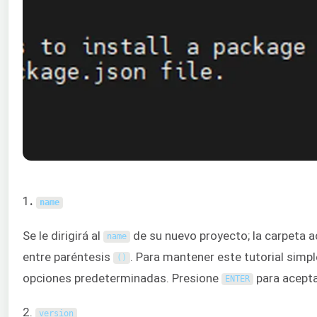
1
.
name
Se le dirigirá al
de su nuevo proyecto; la carpeta a
name
entre paréntesis
. Para mantener este tutorial simpl
(
)
opciones predeterminadas. Presione
para acepta
ENTER
2.
version