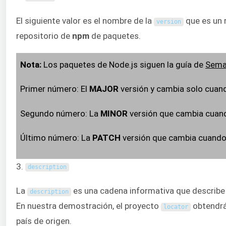
El siguiente valor es el nombre de la
que es un r
version
repositorio de
npm
de paquetes.
Nota:
Los paquetes de Node.js siguen la guía de
Sema
Primer número: El
MAJOR
versión y cambia solo cuand
Segundo número: La
MINOR
versión que cambia cuand
Último número: La
PATCH
versión que cambia cuando s
3.
description
La
es una cadena informativa que describe 
description
En nuestra demostración, el proyecto
obtendrá 
locator
país de origen.