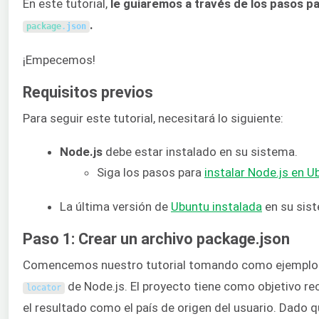
En este tutorial,
le guiaremos a través de los pasos p
.
package
.
json
¡Empecemos!
Requisitos previos
Para seguir este tutorial, necesitará lo siguiente:
Node.js
debe estar instalado en su sistema.
Siga los pasos para
instalar Node.js en 
La última versión de
Ubuntu instalada
en su sis
Paso 1: Crear un archivo package.json
Comencemos nuestro tutorial tomando como ejemplo un 
de Node.js. El proyecto tiene como objetivo reco
locator
el resultado como el país de origen del usuario. Dado