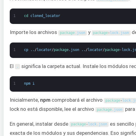
1
cd 
cloned_locator
Importe los archivos
y
d
package
.
json
package
-
lock
.
json
1
cp
.
.
/
locator
/
package
.
json
.
.
/
locator
/
package
-
lock
.
j
El
significa la carpeta actual. Instale los módulos r
.
1
npm
i
Inicialmente,
npm
comprobará el archivo
package
-
lock
.
j
lock no está disponible, lee el archivo
para 
package
.
json
En general, instalar desde
es sencillo 
package
-
lock
.
json
exacta de los módulos y sus dependencias. Eso signific