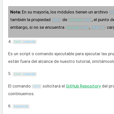
Nota:
En su mayoría, los módulos tienen un archivo
in
también la propiedad
de
, el punto 
main
package
.
json
embargo, si no se encuentra
,
car
package
.
json
Node
.
js
4.
test 
comando
Es un script o comando ejecutable para ejecutar las p
están fuera del alcance de nuestro tutorial, omitámosl
5.
init 
comando
El comando
solicitará el
GitHub Repository
del pr
init
continuemos.
6.
keywords