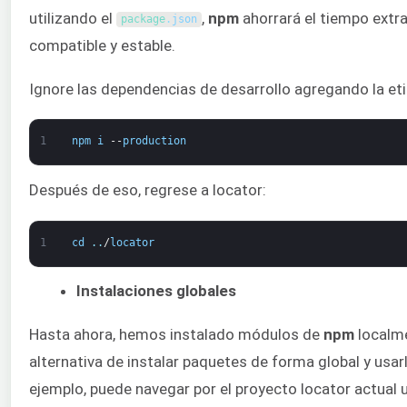
utilizando el
,
npm
ahorrará el tiempo extra
package
.
json
compatible y estable.
Ignore las dependencias de desarrollo agregando la et
1
npm
i
--
production
Después de eso, regrese a locator:
1
cd
.
.
/
locator
Instalaciones globales
Hasta ahora, hemos instalado módulos de
npm
localme
alternativa de instalar paquetes de forma global y usar
ejemplo, puede navegar por el proyecto locator actual u