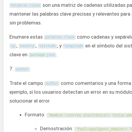
son una matriz de cadenas utilizadas pa
Palabras clave
mantener las palabras clave precisas y relevantes para
sin problemas.
Enumere estas
como cadenas y sepárela
palabras clave
,
,
, y
en el símbolo del sis
ip
country
latitude
longitude
clave en
.
package
.
json
7.
author
Trate el campo
como comentarios y una forma d
author
ejemplo, si los usuarios detectan un error en su módulo
solucionar el error.
Formato:
"Nombre \<Correo electrónico\> (Sitio we
Demostración:
"Paul\<paul@your_domain\> (