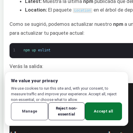
Latest:
Muestra la última
npm
publicada que deb
Location:
El paquete
en el árbol de de
Location
Como se sugirió, podemos actualizar nuestro
npm
a un
para actualizar tu paquete actual:
1
npm 
up 
eslint
Verás la salida:
We value your privacy
We use cookies to run this site and, with your consent, to
measure traffic and improve your experience. Accept all, reject
non-essential, or choose what to allow.
Reject non-
Manage
Accept all
essential