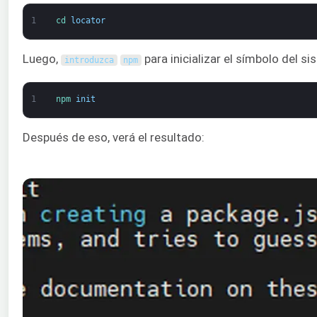
1
cd 
locator
Luego,
para inicializar el símbolo del si
introduzca
npm
1
npm 
init
Después de eso, verá el resultado: