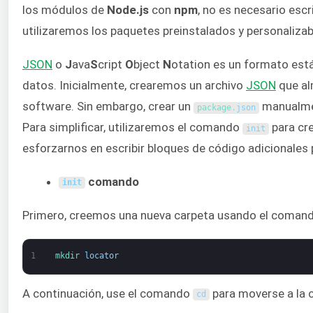
los módulos de
Node.js
con
npm
, no es necesario esc
utilizaremos los paquetes preinstalados y personalizab
JSON
o
J
ava
S
cript
O
bject
N
otation es un formato está
datos. Inicialmente, crearemos un archivo
JSON
que al
software. Sin embargo, crear un
manualmen
package
.
json
Para simplificar, utilizaremos el comando
para cre
init
esforzarnos en escribir bloques de código adicionales 
comando
init
Primero, creemos una nueva carpeta usando el coman
1
mkdir 
locator
A continuación, use el comando
para moverse a la c
cd