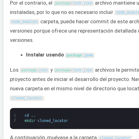
Por el contrario, el
archivo mantiene u
package
-
lock
.
json
instaladas, por lo que no es necesario incluir
node_modul
carpeta, puede hacer commit de este archi
node_modules
versiones porque ofrece una representación detallada
versiones.
Instalar usando
package
.
json
Los
y
archivos le permit
package
.
json
package
-
lock
.
json
proyecto antes de iniciar el desarrollo del proyecto. Na
nueva carpeta en el mismo nivel de directorio que loc
:
cloned_locator
1
cd
.
.
2
mkdir 
cloned_locator
A continuación, muévase a la carpeta
:
cloned_locator