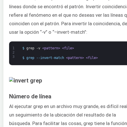
líneas donde se encontró el patrón. Invertir coincidenci
refiere al fenómeno en el que no deseas ver las líneas 
coinciden con el patrón. Para invertir la coincidencia, d
usar la opción “-v” o “–invert-match”:
1
$
grep
-v
<pattern>
<file>
2
3
$ grep --invert-match 
<pattern>
<file>
Número de línea
Al ejecutar grep en un archivo muy grande, es difícil rea
un seguimiento de la ubicación del resultado de la
búsqueda. Para facilitar las cosas, grep tiene la funció