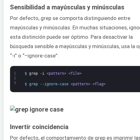
Sensibilidad a mayúsculas y minúsculas
Por defecto, grep se comporta distinguiendo entre
mayúsculas y minúsculas. En muchas situaciones, igno
esta distinción puede ser óptimo. Para desactivar la
búsqueda sensible a mayúsculas y minúsculas, usa la o
“-i” o “–ignore-case”:
1
$
grep
-i
<pattern>
<file>
2
3
$ grep --ignore-case 
<pattern>
<flag>
Invertir coincidencia
Por defecto, el comportamiento de grep es imprimir la