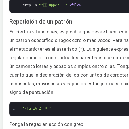
1
grep
-n
"^[[:upper:]]"
<file>
Repetición de un patrón
En ciertas situaciones, es posible que desee hacer coin
un patrón específico o regex cero o más veces. Para ha
el metacarácter es el asterisco (*). La siguiente expres
regular coincidirá con todos los paréntesis que conte
únicamente letras y espacios simples entre ellas. Teng
cuenta que la declaración de los conjuntos de caracter
minúsculas, mayúsculas y espacios están juntos sin ni
signo de puntuación:
1
"([a-zA-Z ]*)"
Ponga la regex en acción con grep: