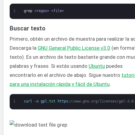
1
grep
<regex>
<file>
Buscar texto
Primero, obtén un archivo de muestra para realizar la a
Descarga la
GNU General Public License v3.0
(en forma
texto). Es un archivo de texto bastante grande con mu
palabras y frases. Si estás usando
Ubuntu
puedes
encontrarlo en el archivo de abajo. Sigue nuestro
tutori
para una instalación rápida y fácil de Ubuntu
.
1
curl
-
o
gpl
.
txt 
https
:
//www.gnu.org/licenses/gpl-3.0