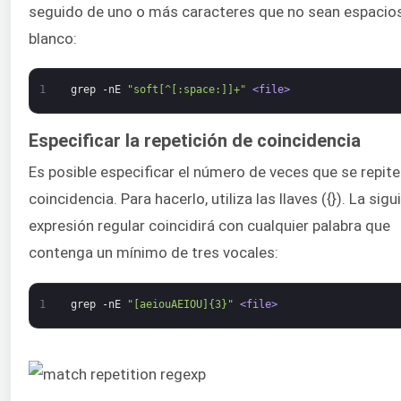
seguido de uno o más caracteres que no sean espacio
blanco:
1
grep
-nE
"soft[^[:space:]]+"
<file>
Especificar la repetición de coincidencia
Es posible especificar el número de veces que se repite
coincidencia. Para hacerlo, utiliza las llaves ({}). La sigu
expresión regular coincidirá con cualquier palabra que
contenga un mínimo de tres vocales:
1
grep
-nE
"[aeiouAEIOU]{3}"
<file>