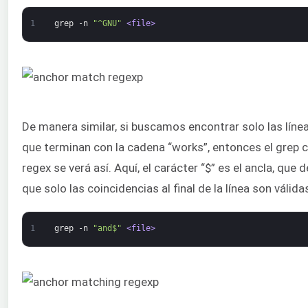
1
grep
-n
"^GNU"
<file>
De manera similar, si buscamos encontrar solo las líne
que terminan con la cadena “works”, entonces el grep 
regex se verá así. Aquí, el carácter “$” es el ancla, que d
que solo las coincidencias al final de la línea son válida
1
grep
-n
"and$"
<file>