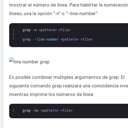
mostrar el número de línea. Para habilitar la numeració
líneas, usa la opción “-n” o “–line-number”:
1
grep
-n
<pattern>
<file>
2
3
grep --line-number 
<pattern>
<file>
Es posible combinar múltiples argumentos de grep. El
siguiente comando grep realizará una coincidencia inve
mientras imprime los números de línea:
1
grep
-nv
<pattern>
<file>