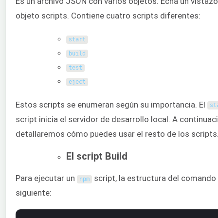
Es un archivo JSON con varios objetos. Echa un vistazo
objeto scripts. Contiene cuatro scripts diferentes:
start
build
test
eject
Estos scripts se enumeran según su importancia. El
st
script inicia el servidor de desarrollo local. A continuac
detallaremos cómo puedes usar el resto de los scripts
El script Build
Para ejecutar un
script, la estructura del comando 
npm
siguiente: