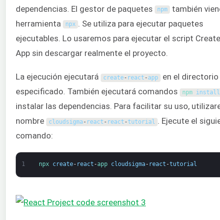
dependencias. El gestor de paquetes
también vien
npm
herramienta
. Se utiliza para ejecutar paquetes
npx
ejecutables. Lo usaremos para ejecutar el script Creat
App sin descargar realmente el proyecto.
La ejecución ejecutará
en el directorio
create
-
react
-
app
especificado. También ejecutará comandos
npm 
install
instalar las dependencias. Para facilitar su uso, utiliza
nombre
. Ejecute el sigui
cloudsigma
-
react
-
react
-
tutorial
comando:
1
npx 
create
-
react
-
app 
cloudsigma
-
react
-
tutorial