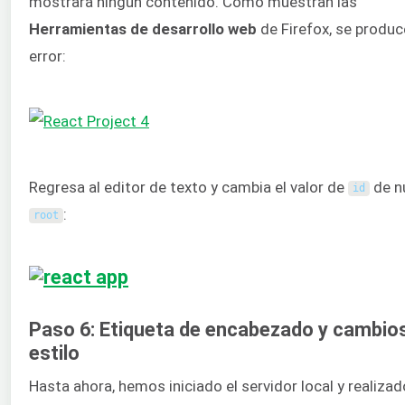
mostrará ningún contenido. Como muestran las
Herramientas de desarrollo web
de Firefox, se produc
error:
Regresa al editor de texto y cambia el valor de
de n
id
:
root
Paso 6: Etiqueta de encabezado y cambio
estilo
Hasta ahora, hemos iniciado el servidor local y realizad