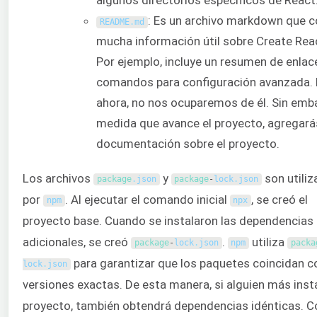
algunos directorios específicos de React
: Es un archivo markdown que c
README
.
md
mucha información útil sobre Create Rea
Por ejemplo, incluye un resumen de enlac
comandos para configuración avanzada. 
ahora, no nos ocuparemos de él. Sin emb
medida que avance el proyecto, agregar
documentación sobre el proyecto.
Los archivos
y
son utili
package
.
json
package
-
lock
.
json
por
. Al ejecutar el comando inicial
, se creó el
npm
npx
proyecto base. Cuando se instalaron las dependencias
adicionales, se creó
.
utiliza
package
-
lock
.
json
npm
packa
para garantizar que los paquetes coincidan c
lock
.
json
versiones exactas. De esta manera, si alguien más inst
proyecto, también obtendrá dependencias idénticas. 