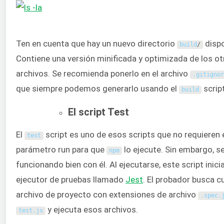
Ten en cuenta que hay un nuevo directorio
dispo
build
/
Contiene una versión minificada y optimizada de los ot
archivos. Se recomienda ponerlo en el archivo
.
gitignor
que siempre podemos generarlo usando el
script
build
El script Test
El
script es uno de esos scripts que no requieren 
test
parámetro run para que
lo ejecute. Sin embargo, s
npm
funcionando bien con él. Al ejecutarse, este script inici
ejecutor de pruebas llamado
Jest
. El probador busca c
archivo de proyecto con extensiones de archivo
.
spec
.
y ejecuta esos archivos.
test
.
js