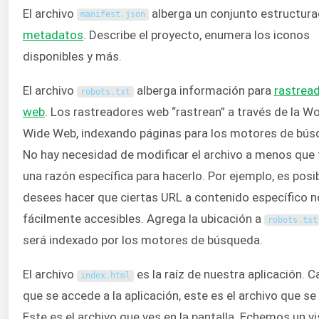
El archivo
alberga un conjunto estructur
manifest
.
json
metadatos
. Describe el proyecto, enumera los iconos
disponibles y más.
El archivo
alberga información para
rastrea
robots
.
txt
web
. Los rastreadores web “rastrean” a través de la Wo
Wide Web, indexando páginas para los motores de bús
No hay necesidad de modificar el archivo a menos que
una razón específica para hacerlo. Por ejemplo, es posi
desees hacer que ciertas URL a contenido específico n
fácilmente accesibles. Agrega la ubicación a
robots
.
txt
será indexado por los motores de búsqueda.
El archivo
es la raíz de nuestra aplicación. 
index
.
html
que se accede a la aplicación, este es el archivo que se 
Este es el archivo que ves en la pantalla. Echemos un v