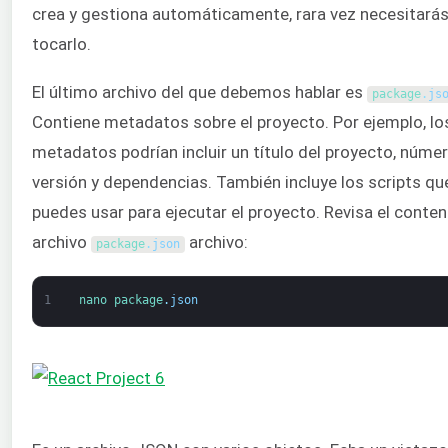
crea y gestiona automáticamente, rara vez necesitará
tocarlo.
El último archivo del que debemos hablar es
package
.
js
Contiene metadatos sobre el proyecto. Por ejemplo, lo
metadatos podrían incluir un título del proyecto, núme
versión y dependencias. También incluye los scripts qu
puedes usar para ejecutar el proyecto. Revisa el conten
archivo
archivo:
package
.
json
1
nano 
package
.
json