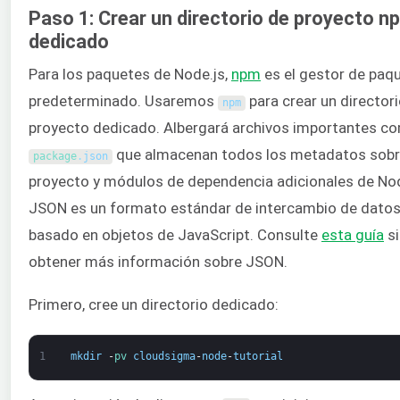
Paso 1: Crear un directorio de proyecto n
dedicado
Para los paquetes de Node.js,
npm
es el gestor de paq
predeterminado. Usaremos
para crear un director
npm
proyecto dedicado. Albergará archivos importantes c
que almacenan todos los metadatos sobr
package
.
json
proyecto y módulos de dependencia adicionales de Nod
JSON es un formato estándar de intercambio de dato
basado en objetos de JavaScript. Consulte
esta guía
si
obtener más información sobre JSON.
Primero, cree un directorio dedicado:
1
mkdir
-
pv 
cloudsigma
-
node
-
tutorial