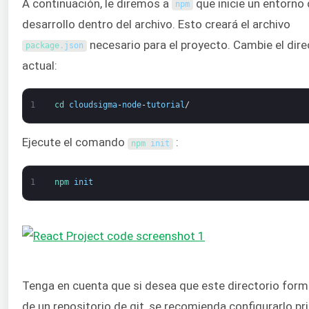
A continuación, le diremos a
que inicie un entorno
npm
desarrollo dentro del archivo. Esto creará el archivo
necesario para el proyecto. Cambie el dire
package
.
json
actual:
1
cd 
cloudsigma
-
node
-
tutorial
/
Ejecute el comando
:
npm 
init
1
npm 
init
Tenga en cuenta que si desea que este directorio form
de un repositorio de git, se recomienda configurarlo pr