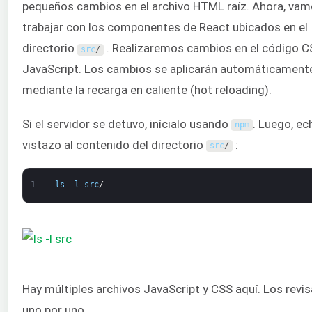
pequeños cambios en el archivo HTML raíz. Ahora, vam
trabajar con los componentes de React ubicados en el
directorio
. Realizaremos cambios en el código C
src
/
JavaScript. Los cambios se aplicarán automáticament
mediante la recarga en caliente (hot reloading).
Si el servidor se detuvo, inícialo usando
. Luego, ec
npm
vistazo al contenido del directorio
:
src
/
1
ls
-
l
src
/
Hay múltiples archivos JavaScript y CSS aquí. Los rev
uno por uno.