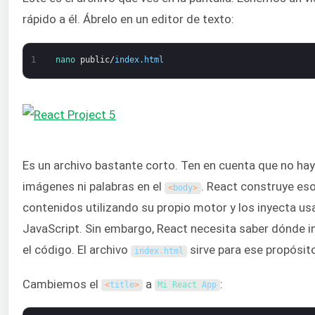
rápido a él. Ábrelo en un editor de texto:
1
nano 
public
/
index
.
html
Es un archivo bastante corto. Ten en cuenta que no hay
imágenes ni palabras en el
. React construye es
<
body
>
contenidos utilizando su propio motor y los inyecta u
JavaScript. Sin embargo, React necesita saber dónde i
el código. El archivo
sirve para ese propósito
index
.
html
Cambiemos el
a
:
<
title
>
Mi 
React 
App