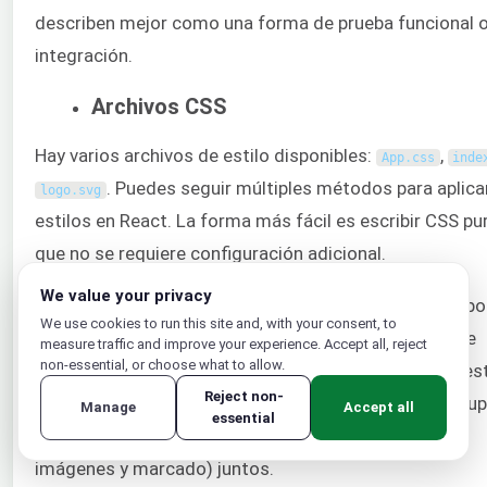
describen mejor como una forma de prueba funcional 
integración.
Archivos CSS
Hay varios archivos de estilo disponibles:
,
App
.
css
inde
. Puedes seguir múltiples métodos para aplica
logo
.
svg
estilos en React. La forma más fácil es escribir CSS pur
que no se requiere configuración adicional.
We value your privacy
Se te permite importar CSS directamente en un compo
We use cookies to run this site and, with your consent, to
Esto permite dividir los archivos CSS para que solo se
measure traffic and improve your experience. Accept all, reject
non-essential, or choose what to allow.
apliquen a un componente individual. En realidad, no es
Reject non-
separando el CSS del JavaScript. Más bien, estás agru
Manage
Accept all
essential
todos los componentes relevantes (CSS, JavaScript,
imágenes y marcado) juntos.