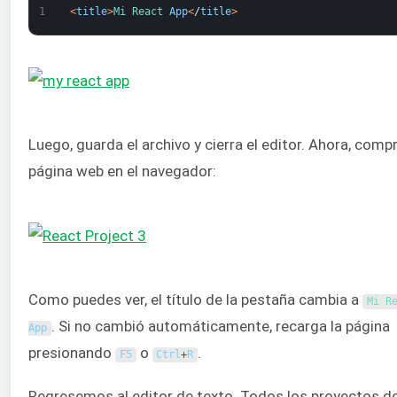
1
<
title
>
Mi 
React 
App
<
/
title
>
Luego, guarda el archivo y cierra el editor. Ahora, comp
página web en el navegador:
Como puedes ver, el título de la pestaña cambia a
Mi 
. Si no cambió automáticamente, recarga la página
App
presionando
o
.
F5
Ctrl
+
R
Regresemos al editor de texto. Todos los proyectos d