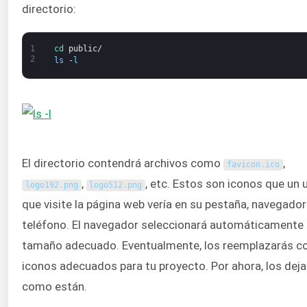
directorio:
1
cd 
public
/
2
ls
-
l
El directorio contendrá archivos como
,
favicon
.
ico
,
, etc. Estos son iconos que un 
logo192
.
png
logo512
.
png
que visite la página web vería en su pestaña, navegador
teléfono. El navegador seleccionará automáticamente e
tamaño adecuado. Eventualmente, los reemplazarás c
iconos adecuados para tu proyecto. Por ahora, los de
como están.