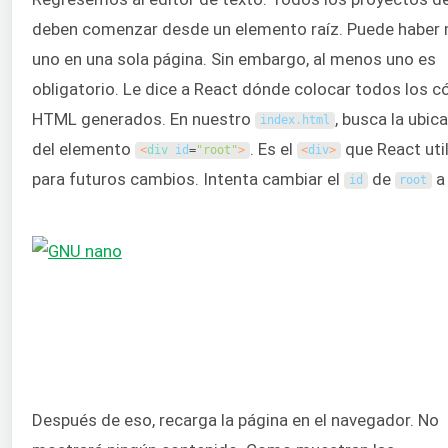
deben comenzar desde un elemento raíz. Puede haber
uno en una sola página. Sin embargo, al menos uno es
obligatorio. Le dice a React dónde colocar todos los c
HTML generados. En nuestro
, busca la ubic
index
.
html
del elemento
. Es el
que React uti
<
div 
id
=
"root"
>
<
div
>
para futuros cambios. Intenta cambiar el
de
id
root
Después de eso, recarga la página en el navegador. No