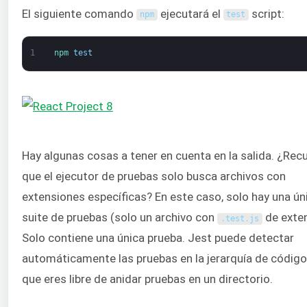
El siguiente comando
ejecutará el
script:
npm
test
1
npm 
test
Hay algunas cosas a tener en cuenta en la salida. ¿Rec
que el ejecutor de pruebas solo busca archivos con
extensiones específicas? En este caso, solo hay una ún
suite de pruebas (solo un archivo con
de exten
.
test
.
js
Solo contiene una única prueba. Jest puede detectar
automáticamente las pruebas en la jerarquía de código,
que eres libre de anidar pruebas en un directorio.