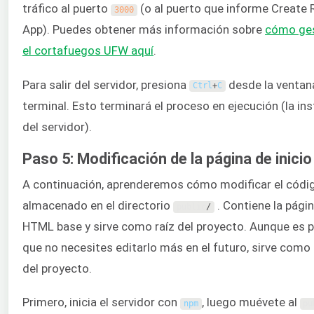
tráfico al puerto
(o al puerto que informe Create 
3000
App). Puedes obtener más información sobre
cómo ges
el cortafuegos UFW aquí
.
Para salir del servidor, presiona
desde la ventana
Ctrl
+
C
terminal. Esto terminará el proceso en ejecución (la in
del servidor).
Paso 5: Modificación de la página de inicio
A continuación, aprenderemos cómo modificar el códi
almacenado en el directorio
. Contiene la pági
public
/
HTML base y sirve como raíz del proyecto. Aunque es p
que no necesites editarlo más en el futuro, sirve como
del proyecto.
Primero, inicia el servidor con
, luego muévete al
npm
pu