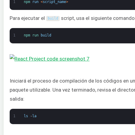
1
npm 
run
<
script_name
>
Para ejecutar el
script, usa el siguiente comando
build
1
npm 
run 
build
Iniciará el proceso de compilación de los códigos en u
paquete utilizable. Una vez terminado, revisa el directo
salida:
1
ls
-
la