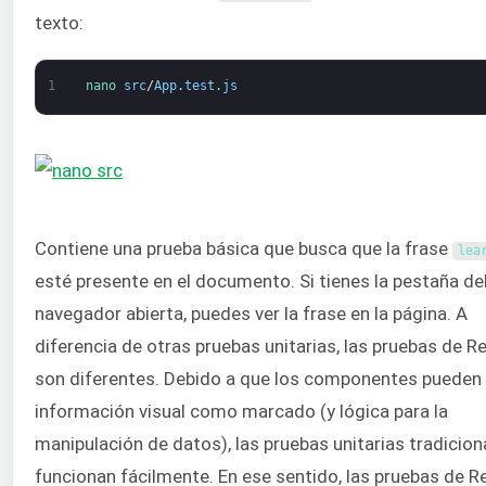
texto:
1
nano 
src
/
App
.
test
.
js
Contiene una prueba básica que busca que la frase
lea
esté presente en el documento. Si tienes la pestaña de
navegador abierta, puedes ver la frase en la página. A
diferencia de otras pruebas unitarias, las pruebas de R
son diferentes. Debido a que los componentes pueden i
información visual como marcado (y lógica para la
manipulación de datos), las pruebas unitarias tradicion
funcionan fácilmente. En ese sentido, las pruebas de R