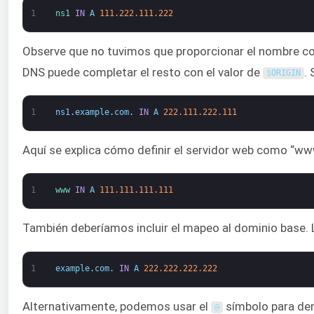
1
ns1 
IN
A
111.222.111.222
Observe que no tuvimos que proporcionar el nombre com
DNS puede completar el resto con el valor de
.
$
ORIGIN
1
ns1
.
example
.
com
.
IN
A
222.111.222.111
Aquí se explica cómo definir el servidor web como “ww
1
www 
IN
A
111.111.111.111
También deberíamos incluir el mapeo al dominio base. L
1
example
.
com
.
IN
A
222.222.222.222
Alternativamente, podemos usar el
símbolo para den
@