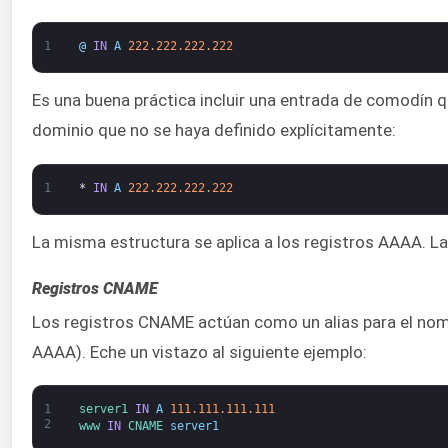
1
@
IN
A
222.222.222.222
Es una buena práctica incluir una entrada de comodín q
dominio que no se haya definido explícitamente:
1
*
IN
A
222.222.222.222
La misma estructura se aplica a los registros AAAA. La 
Registros CNAME
Los registros CNAME actúan como un alias para el nomb
AAAA). Eche un vistazo al siguiente ejemplo:
1
server1 
IN
A
111.111.111.111
2
www 
IN
CNAME 
server1