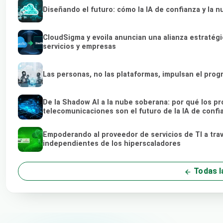
Diseñando el futuro: cómo la IA de confianza y la 
CloudSigma y evoila anuncian una alianza estratég
servicios y empresas
Las personas, no las plataformas, impulsan el prog
De la Shadow AI a la nube soberana: por qué los pr
telecomunicaciones son el futuro de la IA de confi
Empoderando al proveedor de servicios de TI a tra
independientes de los hiperscaladores
Todas l