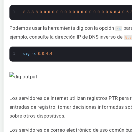
1
8.8.8.8.0.0.0.0.0.0.0.0.0.0.0.0.0.0.0.0.0.6.8.4.0.6.
Podemos usar la herramienta dig con la opción
para
-
x
ejemplo, consulte la dirección IP de DNS inverso de
8.8
1
dig
-
x
8.8.4.4
Los servidores de Internet utilizan registros PTR para
entradas de registro, tomar decisiones informadas sob
sobre otros dispositivos.
Los servidores de correo electrónico de uso común busc