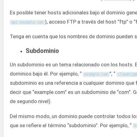
Es posible tener hosts adicionales bajo el dominio gener
), acceso FTP a través del host “ftp” o “f
api
.
example
.
com
Tenga en cuenta que los nombres de dominio pueden se
Subdominio
Un subdominio es un tema relacionado con los hosts. 
dominios bajo él. Por ejemplo, “
”, “
example
.
com
cloudsig
subdominio es una referencia a cualquier dominio que 
decir que “example.com” es un subdominio de “com”. G
de segundo nivel).
Del mismo modo, un dominio puede controlar todos los
que se refiere el término “subdominio”. Por ejemplo, “
h