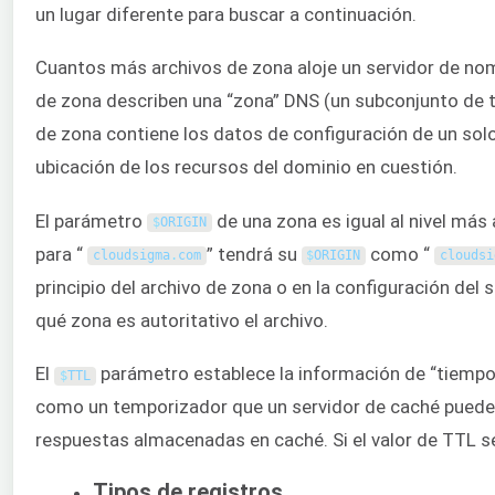
un lugar diferente para buscar a continuación.
Cuantos más archivos de zona aloje un servidor de nom
de zona describen una “zona” DNS (un subconjunto de 
de zona contiene los datos de configuración de un sol
ubicación de los recursos del dominio en cuestión.
El parámetro
de una zona es igual al nivel más 
$
ORIGIN
para “
” tendrá su
como “
cloudsigma
.
com
$
ORIGIN
cloudsi
principio del archivo de zona o en la configuración del
qué zona es autoritativo el archivo.
El
parámetro establece la información de “tiempo 
$
TTL
como un temporizador que un servidor de caché puede u
respuestas almacenadas en caché. Si el valor de TTL se 
Tipos de registros