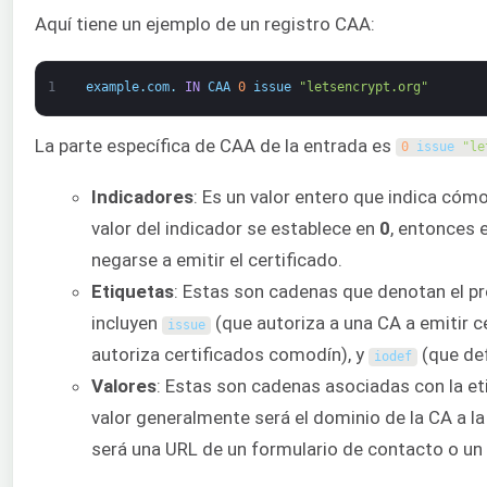
Aquí tiene un ejemplo de un registro CAA:
1
example
.
com
.
IN
CAA
0
issue
"letsencrypt.org"
La parte específica de CAA de la entrada es
0
issue
"le
Indicadores
: Es un valor entero que indica cóm
valor del indicador se establece en
0
, entonces e
negarse a emitir el certificado.
Etiquetas
: Estas son cadenas que denotan el pr
incluyen
(que autoriza a una CA a emitir c
issue
autoriza certificados comodín), y
(que def
iodef
Valores
: Estas son cadenas asociadas con la eti
valor generalmente será el dominio de la CA a la
será una URL de un formulario de contacto o un