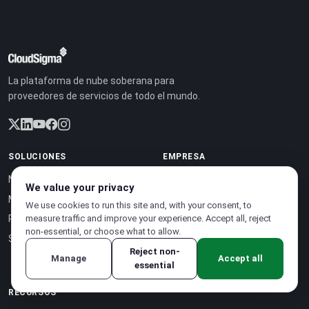
La plataforma de nube soberana para
proveedores de servicios de todo el mundo.
SOLUCIONES
EMPRESA
Nube soberana
Programa de socios
We value your privacy
Modelo de negocio
Empleo
We use cookies to run this site and, with your consent, to
measure traffic and improve your experience. Accept all, reject
Precios
Sobre nosotros
non-essential, or choose what to allow.
Sostenibilidad
Casos de estudio
Reject non-
Contacto
Manage
Accept all
essential
RECURSOS