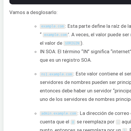
Vamos a desglosarlo:
: Esta parte define la raíz de 
example
.
com
“
’. A veces, el valor puede s
example
.
com
el valor de
).
$
ORIGIN
IN SOA: El término “IN” significa “interne
que es un registro SOA.
: Este valor contiene el s
ns1
.
example
.
com
servidores de nombres pueden ser princip
entonces debe haber un servidor “princip
uno de los servidores de nombres princip
: La dirección de correo
admin
.
example
.
com
cuenta que el
se reemplaza por
aquí
@
.
punto, entonces se reemplaza por un
.
\