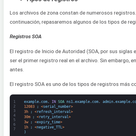
Los archivos de zona constan de numerosos registros. A
continuación, repasaremos algunos de los tipos de reg
Registros SOA
El registro de Inicio de Autoridad (SOA, por sus siglas 
ser el primer registro real en el archivo. Sin embargo,
antes.
El registro SOA es uno de los tipos de registros más co
1
example
.
com
.
IN
SOA 
ns1
.
example
.
com
.
admin
.
example
.
c
2
12083
;
<
serial_number
>
3
3h
;
<
refresh_interval
>
4
30m
;
<
retry_interval
>
5
3w
;
<
expiry_time
>
6
1h
;
<
negative_TTL
>
7
)