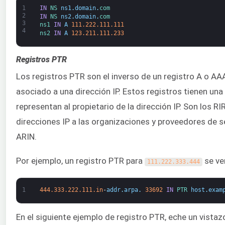
1
IN
NS 
ns1
.
domain
.
com
2
IN
NS 
ns2
.
domain
.
com
3
ns1 
IN
A
111.222.111.111
4
ns2 
IN
A
123.211.111.233
Registros PTR
Los registros PTR son el inverso de un registro A o AAA
asociado a una dirección IP. Estos registros tienen un
representan al propietario de la dirección IP. Son los R
direcciones IP a las organizaciones y proveedores de s
ARIN.
Por ejemplo, un registro PTR para
se ver
111.222.333.444
1
444.333.222.111.in
-
addr
.
arpa
.
33692
IN
PTR 
host
.
exam
En el siguiente ejemplo de registro PTR, eche un vista