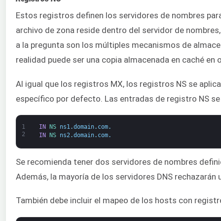
Estos registros definen los servidores de nombres para l
archivo de zona reside dentro del servidor de nombres
a la pregunta son los múltiples mecanismos de almace
realidad puede ser una copia almacenada en caché en o
Al igual que los registros MX, los registros NS se aplic
específico por defecto. Las entradas de registro NS se 
1
IN
NS 
ns1
.
domain
.
com
.
2
IN
NS 
ns2
.
domain
.
com
.
Se recomienda tener dos servidores de nombres defini
Además, la mayoría de los servidores DNS rechazarán u
También debe incluir el mapeo de los hosts con regist