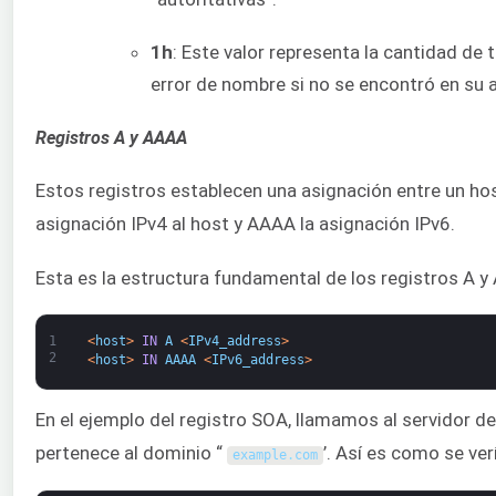
1h
: Este valor representa la cantidad d
error de nombre si no se encontró en su 
Registros A y AAAA
Estos registros establecen una asignación entre un host 
asignación IPv4 al host y AAAA la asignación IPv6.
Esta es la estructura fundamental de los registros A y
1
<
host
>
IN
A
<
IPv4_address
>
2
<
host
>
IN
AAAA
<
IPv6_address
>
En el ejemplo del registro SOA, llamamos al servidor 
pertenece al dominio “
’. Así es como se ver
example
.
com