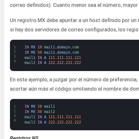
correo definidos). Cuanto menor sea el número, mayor s
Un registro MX debe apuntar a un host definido por un
si hay dos servidores de correo configurados, los regist
1
IN
MX
10
mail1
.
domain
.
com
2
IN
MX
50
mail2
.
domain
.
com
3
mail1 
IN
A
111.111.111.111
4
mail2 
IN
A
222.222.222.222
En este ejemplo, a juzgar por el número de preferencia,
acortar aún más el código omitiendo el nombre de do
1
IN
MX
10
mail1
2
IN
MX
50
mail2
3
mail1 
IN
A
111.111.111.111
4
mail2 
IN
A
222.222.222.222
Registros NS