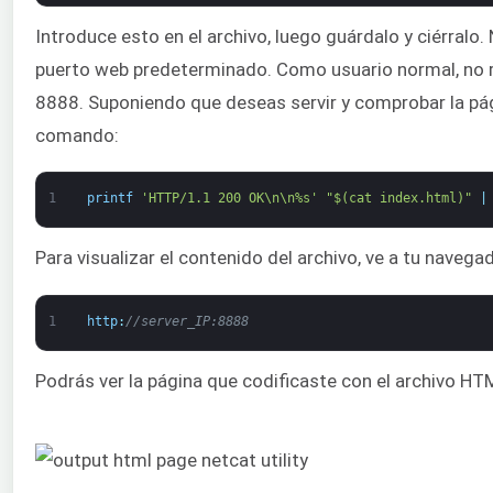
Introduce esto en el archivo, luego guárdalo y ciérralo.
puerto web predeterminado. Como usuario normal, no r
8888. Suponiendo que deseas servir y comprobar la pág
comando:
1
printf
'HTTP/1.1 200 OK\n\n%s'
"$(cat index.html)"
|
Para visualizar el contenido del archivo, ve a tu navegad
1
http
:
//server_IP:8888
Podrás ver la página que codificaste con el archivo HT