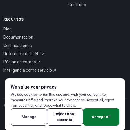
Contacto
RECURSOS
Blog
Documentación
Certificaciones
Referencia de la API ↗
Página de estado ↗
Inteligencia como servicio ↗
We value your privacy
We use cookies to run this site and, with your consent, to
measure traffic and improve your experience. Accept all, reject
non-essential, or choose what to allow.
© 2026 CloudSigma Holding AG.
Todos los derechos reservados
.
Reject non-
Manage
Accept all
essential
Política de privacidad
·
Condiciones del servicio