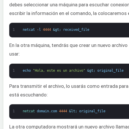
debes seleccionar una máquina para escuchar conexion
escribir la información en el comando, la colocaremos
1
netcat
-
l
4444
&gt;
received_file
En la otra máquina, tendrás que crear un nuevo archivo
usar:
1
echo
"Hola, este es un archivo"
&gt;
original_file
Para transmitir el archivo, lo usarás como entrada par
está escuchando:
1
netcat 
domain
.
com
4444
&lt;
original_file
La otra computadora mostrará un nuevo archivo llamado