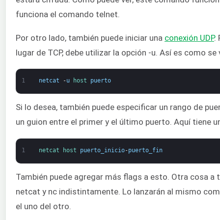
funciona el comando telnet.
Por otro lado, también puede iniciar una
conexión UDP
.
lugar de TCP, debe utilizar la opción -u. Así es como se 
1
netcat
-
u
host 
puerto
Si lo desea, también puede especificar un rango de pue
un guion entre el primer y el último puerto. Aquí tiene u
1
netcat 
host 
puerto_inicio
-
puerto_fin
También puede agregar más flags a esto. Otra cosa a 
netcat y nc indistintamente. Lo lanzarán al mismo coma
el uno del otro.