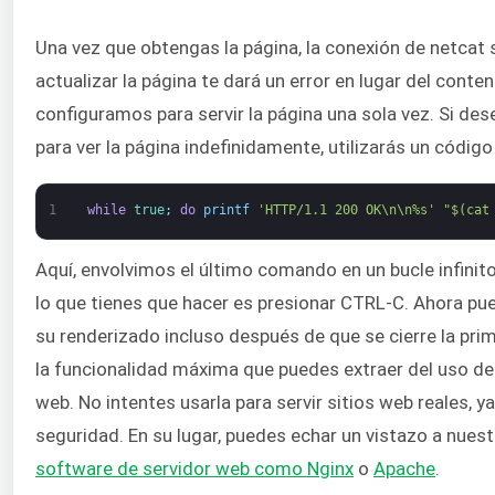
Una vez que obtengas la página, la conexión de netcat s
actualizar la página te dará un error en lugar del conte
configuramos para servir la página una sola vez. Si de
para ver la página indefinidamente, utilizarás un código
1
while
true
;
do
printf
'HTTP/1.1 200 OK\n\n%s'
"$(cat
Aquí, envolvimos el último comando en un bucle infinito
lo que tienes que hacer es presionar CTRL-C. Ahora pue
su renderizado incluso después de que se cierre la pri
la funcionalidad máxima que puedes extraer del uso de 
web. No intentes usarla para servir sitios web reales, 
seguridad. En su lugar, puedes echar un vistazo a nues
software de servidor web como Nginx
o
Apache
.