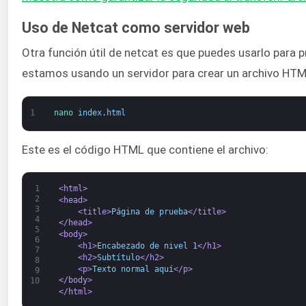
Uso de Netcat como servidor web
Otra función útil de netcat es que puedes usarlo para 
estamos usando un servidor para crear un archivo HT
1
nano 
index
.
html
Este es el código HTML que contiene el archivo:
1
<html>
2
<head>
3
<title>
Página de prueba
</title>
4
</head>
5
<body>
6
<h1>
Encabezado de nivel 1
</h1>
7
<h2>
Subtítulo
</h2>
8
<p>
Texto normal aquí
</p>
9
</body>
10
</html>