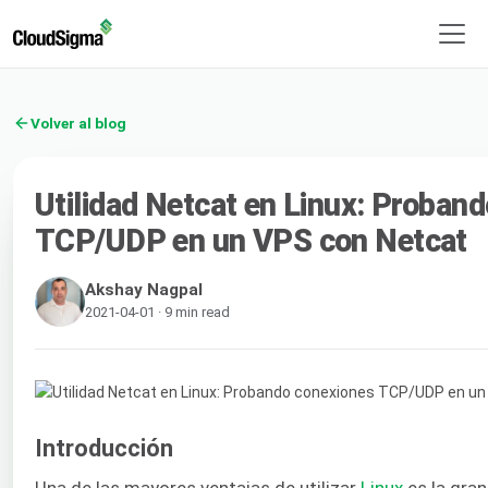
Volver al blog
Utilidad Netcat en Linux: Proban
TCP/UDP en un VPS con Netcat
Akshay Nagpal
2021-04-01 · 9 min read
Introducción
Una de las mayores ventajas de utilizar
Linux
es la gran