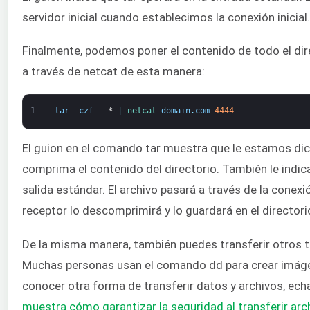
servidor inicial cuando establecimos la conexión inicial.
Finalmente, podemos poner el contenido de todo el direc
a través de netcat de esta manera:
1
tar
-
czf
-
*
|
netcat 
domain
.
com
4444
El guion en el comando tar muestra que le estamos di
comprima el contenido del directorio. También le indica
salida estándar. El archivo pasará a través de la conexi
receptor lo descomprimirá y lo guardará en el director
De la misma manera, también puedes transferir otros t
Muchas personas usan el comando dd para crear imágen
conocer otra forma de transferir datos y archivos, ech
muestra cómo garantizar la seguridad al transferir ar