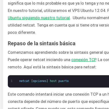
significa que lo más probable es que ya lo tenga y no ne
En nuestro tutorial, utilizaremos el VPS Ubuntu 12.04.
Ubuntu siguiendo nuestro tutorial
. Ubuntu normalmente
utilidad netcat. Tenga en cuenta que si tiene otra vers
poco diferente.
Repaso de la sintaxis básica
Comenzamos aprendiendo sobre la sintaxis general que 
Puede operar netcat iniciando una
conexión TCP
. La co
remoto. Aquí está la sintaxis básica para netcat:
1
netcat
[
opciones
]
host 
puerto
Este comando intentará iniciar una conexión TCP a un h
conecta depende del número de puerto que especifique
estará cifrada. Como puede ver, este comando funcion