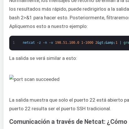
Normalmente, los mensajes de retorno se envían a la sal
los resultados más rápido, puede redirigirlos a la salid
bash 2>&1 para hacer esto. Posteriormente, filtraremo
Apliquemos esto a nuestro ejemplo:
1
netcat
-
z
-
n
-
v
198.51.100.0
1
-
1000
2
&gt;
&amp;
1
|
gr
La salida se verá similar a esto:
La salida muestra que solo el puerto 22 está abierto pa
puerto 22 resulta ser el puerto SSH tradicional.
Comunicación a través de Netcat: ¿Cómo