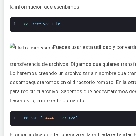
la información que escribimos:
1
cat 
received_file
Puedes usar esta utilidad y convert
transferencia de archivos. Digamos que quieres transfer
Lo haremos creando un archivo tar sin nombre que tra
desempaquetaremos en el directorio remoto. En la ot
para recibir el archivo. Sabemos que necesitaremos des
hacer esto, emite este comando:
1
netcat
-
l
4444
|
tar 
xzvf
-
El guion indica que tar operará en la entrada estándar. 