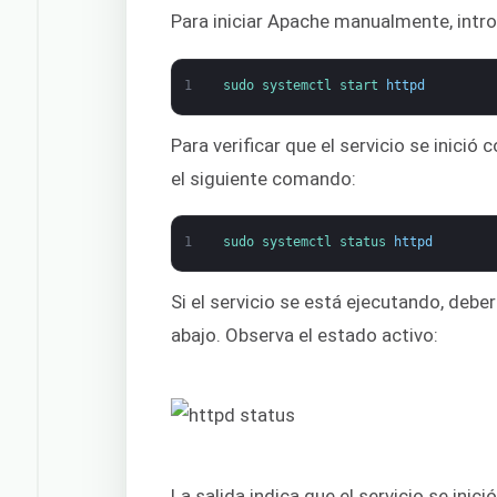
Para iniciar Apache manualmente, intr
1
sudo 
systemctl 
start 
httpd
Para verificar que el servicio se inic
el siguiente comando:
1
sudo 
systemctl 
status 
httpd
Si el servicio se está ejecutando, deber
abajo. Observa el estado activo:
La salida indica que el servicio se ini