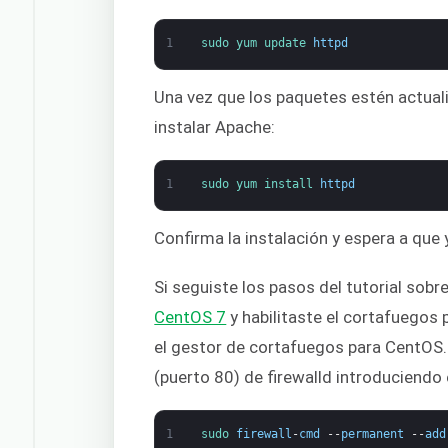
1
sudo 
yum 
update 
httpd
Una vez que los paquetes estén actual
instalar Apache:
1
sudo 
yum 
install 
httpd
Confirma la instalación y espera a que
Si seguiste los pasos del tutorial sobr
CentOS 7
y habilitaste el cortafuegos 
el gestor de cortafuegos para CentOS. D
(puerto 80) de firewalld introduciendo
1
sudo 
firewall
-
cmd
--
permanent
--
add