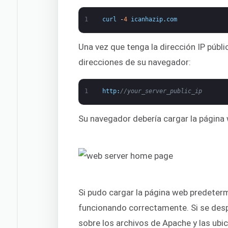
1
curl
-
4
icanhazip
.
com
Una vez que tenga la dirección IP públic
direcciones de su navegador:
1
http
:
//your_server_public_ip
Su navegador debería cargar la págin
Si pudo cargar la página web predeterm
funcionando correctamente. Si se desp
sobre los archivos de Apache y las ubic