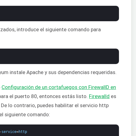
izados, introduce el siguiente comando para
 yum instale Apache y sus dependencias requeridas.
e
Configuración de un cortafuegos con FirewallD en
para el puerto 80, entonces estás listo.
Firewalld
es
e lo contrario, puedes habilitar el servicio http
 el siguiente comando:
-
service
=
http