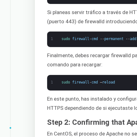
Si planeas servir tráfico a través de HT
(puerto 443) de firewalld introduciend
1
sudo 
firewall
-
cmd
--
permanent
--
add
Finalmente, debes recargar firewalld p
comando para recargar:
1
sudo 
firewall
-
cmd
–
reload
En este punto, has instalado y configur
HTTPS dependiendo de si ejecutaste l
Step 2: Confirming that A
En CentOS, el proceso de Apache no se