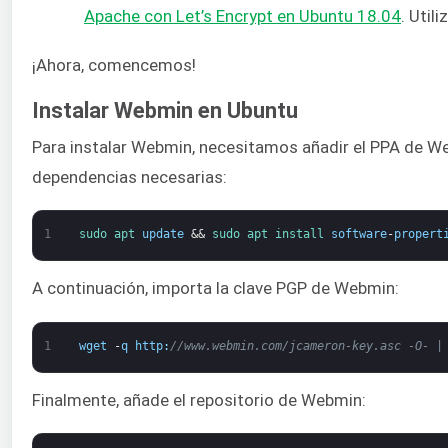
Apache con Let’s Encrypt en Ubuntu 18.04
. Util
¡Ahora, comencemos!
Instalar Webmin en Ubuntu
Para instalar Webmin, necesitamos añadir el PPA de W
dependencias necesarias:
1
sudo 
apt 
update
&&
sudo 
apt 
install 
software
-
propert
A continuación, importa la clave PGP de Webmin:
1
wget
-
q
http
:
//www.webmin.com/jcameron-key.asc -O- |
Finalmente, añade el repositorio de Webmin: