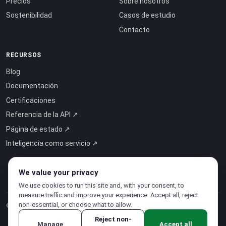
Precios
Sobre nosotros
Sostenibilidad
Casos de estudio
Contacto
RECURSOS
Blog
Documentación
Certificaciones
Referencia de la API ↗
Página de estado ↗
Inteligencia como servicio ↗
We value your privacy
We use cookies to run this site and, with your consent, to
measure traffic and improve your experience. Accept all, reject
non-essential, or choose what to allow.
© 2026 CloudSigma Holding AG.
Todos los derechos reservados
.
Reject non-
Manage
Accept all