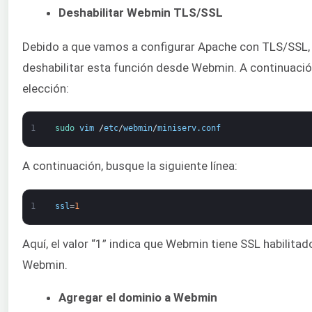
Deshabilitar Webmin TLS/SSL
Debido a que vamos a configurar Apache con TLS/SSL,
deshabilitar esta función desde Webmin. A continuación
elección:
1
sudo 
vim
/
etc
/
webmin
/
miniserv
.
conf
A continuación, busque la siguiente línea:
1
ssl
=
1
Aquí, el valor “1” indica que Webmin tiene SSL habilitado
Webmin.
Agregar el dominio a Webmin