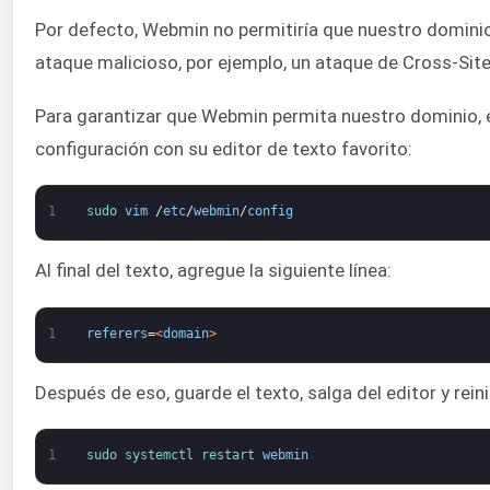
Por defecto, Webmin no permitiría que nuestro dominio
ataque malicioso, por ejemplo, un ataque de Cross-Site
Para garantizar que Webmin permita nuestro dominio, e
configuración con su editor de texto favorito:
1
sudo 
vim
/
etc
/
webmin
/
config
Al final del texto, agregue la siguiente línea:
1
referers
=
<
domain
>
Después de eso, guarde el texto, salga del editor y rei
1
sudo 
systemctl 
restart 
webmin