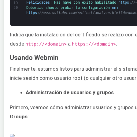
Felicidades
!
Has 
have 
con éxito 
habilitado 
https
:
//
19
20
Deberías 
should 
probar 
tu 
configuración 
en
:
https
:
//www.ssllabs.com/ssltest/analyze.html?d=<dom
---------------------------------------------------
Indica que la instalación del certificado se realizó con
desde
a
.
http://<domain>
https://<domain>
Usando Webmin
Finalmente, estamos listos para administrar el sist
inicie sesión como usuario root (o cualquier otro usuari
Administración de usuarios y grupos
Primero, veamos cómo administrar usuarios y grupos u
Groups
: