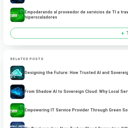
Empoderando al proveedor de servicios de TI a tra
hiperscaladores
T
RELATED POSTS
Designing the Future: How Trusted AI and Sovereig
From Shadow AI to Sovereign Cloud: Why Local Serv
Empowering IT Service Provider Through Green So