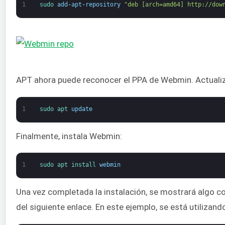
1
sudo 
add
-
apt
-
repository
"deb [arch=amd64] http://dow
APT ahora puede reconocer el PPA de Webmin. Actualiz
1
sudo 
apt 
update
Finalmente, instala Webmin:
1
sudo 
apt 
install 
webmin
Una vez completada la instalación, se mostrará algo 
del siguiente enlace. En este ejemplo, se está utilizan