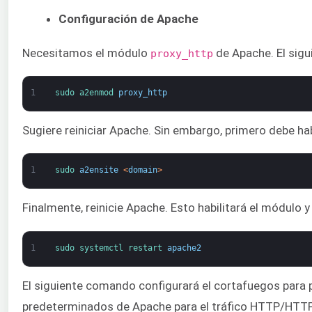
Configuración de Apache
Necesitamos el módulo
de Apache. El sigu
proxy_http
1
sudo 
a2enmod 
proxy_http
Sugiere reiniciar Apache. Sin embargo, primero debe habi
1
sudo 
a2ensite
<
domain
>
Finalmente, reinicie Apache. Esto habilitará el módulo y 
1
sudo 
systemctl 
restart 
apache2
El siguiente comando configurará el cortafuegos para p
predeterminados de Apache para el tráfico HTTP/HTTP