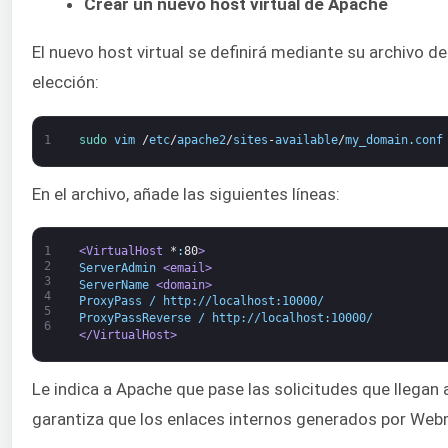
Crear un nuevo host virtual de Apache
El nuevo host virtual se definirá mediante su archivo de
elección:
1
sudo 
vim
/
etc
/
apache2
/
sites
-
available
/
my_domain
.
conf
En el archivo, añade las siguientes líneas:
1
<VirtualHost 
*
:
80
>
2
ServerAdmin 
<email>
3
ServerName 
<domain>
4
ProxyPass / http://localhost:10000/
5
ProxyPassReverse / http://localhost:10000/
6
</VirtualHost>
Le indica a Apache que pase las solicitudes que llegan 
garantiza que los enlaces internos generados por Web