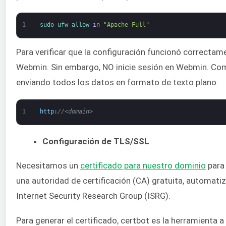
1
sudo 
ufw 
allow 
in
"Apache Full"
Para verificar que la configuración funcionó correctame
Webmin. Sin embargo, NO inicie sesión en Webmin. Co
enviando todos los datos en formato de texto plano:
1
http
:
//<domain>
Configuración de TLS/SSL
Necesitamos un
certificado para nuestro dominio
para 
una autoridad de certificación (CA) gratuita, automatiz
Internet Security Research Group (ISRG).
Para generar el certificado, certbot es la herramienta a