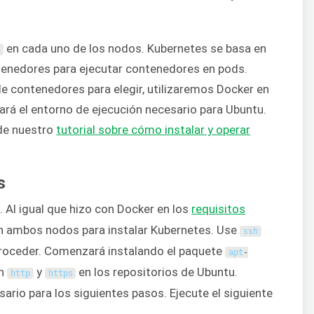
en cada uno de los nodos. Kubernetes se basa en
r
tenedores para ejecutar contenedores en pods.
e contenedores para elegir, utilizaremos Docker en
nará el entorno de ejecución necesario para Ubuntu.
 de nuestro
tutorial sobre cómo instalar y operar
s
 Al igual que hizo con Docker en los
requisitos
en ambos nodos para instalar Kubernetes. Use
ssh
proceder. Comenzará instalando el paquete
apt
-
on
y
en los repositorios de Ubuntu.
http
https
ario para los siguientes pasos. Ejecute el siguiente