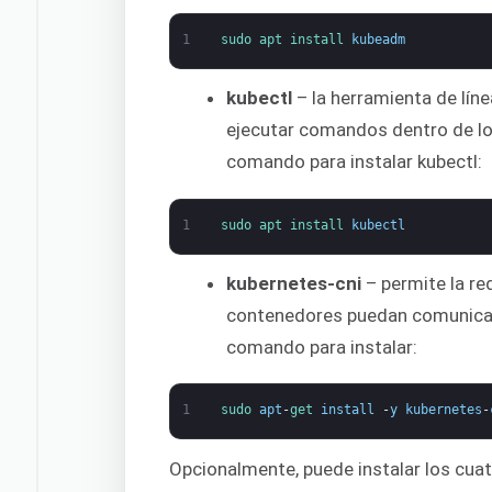
1
sudo 
apt 
install 
kubeadm
kubectl
– la herramienta de lí
ejecutar comandos dentro de los
comando para instalar kubectl:
1
sudo 
apt 
install 
kubectl
kubernetes-cni
– permite la r
contenedores puedan comunicars
comando para instalar:
1
sudo 
apt
-
get 
install
-
y
kubernetes
-
Opcionalmente, puede instalar los cua