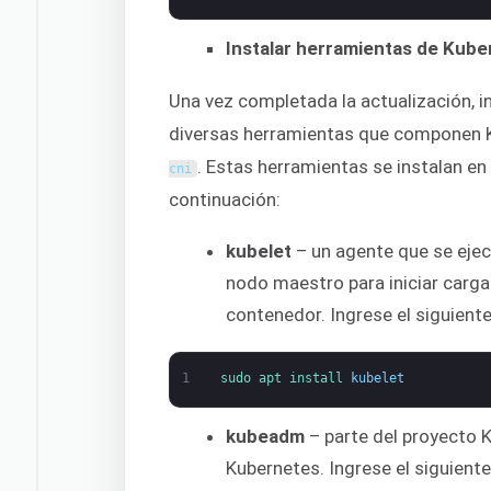
Instalar herramientas de Kub
Una vez completada la actualización, i
diversas herramientas que componen 
. Estas herramientas se instalan 
cni
continuación:
kubelet
– un agente que se ejec
nodo maestro para iniciar carga
contenedor. Ingrese el siguient
1
sudo 
apt 
install 
kubelet
kubeadm
– parte del proyecto K
Kubernetes. Ingrese el siguien