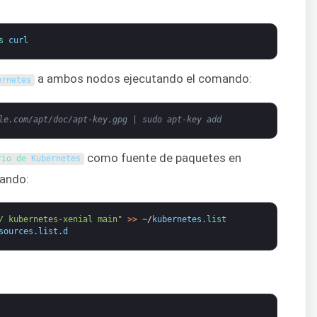
s 
curl
a ambos nodos ejecutando el comando:
ernetes
le.com/apt/doc/apt-key.gpg | sudo apt-key add
como fuente de paquetes en
rio de 
Kubernetes
ando:
/ kubernetes-xenial main"
>
>
~
/
kubernetes
.
list
sources
.
list
.
d