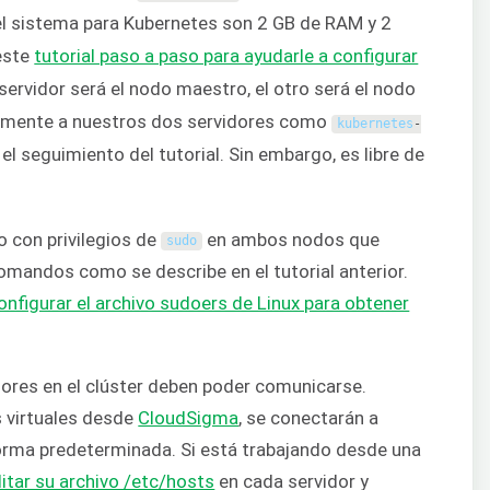
el sistema para Kubernetes son 2 GB de RAM y 2
 este
tutorial paso a paso para ayudarle a configurar
ervidor será el nodo maestro, el otro será el nodo
amente a nuestros dos servidores como
kubernetes
-
a el seguimiento del tutorial. Sin embargo, es libre de
 con privilegios de
en ambos nodos que
sudo
comandos como se describe en el tutorial anterior.
onfigurar el archivo sudoers de Linux para obtener
dores en el clúster deben poder comunicarse.
 virtuales desde
CloudSigma
, se conectarán a
forma predeterminada. Si está trabajando desde una
itar su archivo /etc/hosts
en cada servidor y