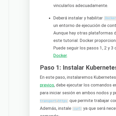
vincularlos adecuadamente.
Deberá instalar y habilitar
Docke
un entorno de ejecución de con
Aunque hay otras plataformas d
este tutorial. Docker proporcio
Puede seguir los pasos 1, 2 y 3
Docker
.
Paso 1: Instalar Kubernete
En este paso, instalaremos Kubernetes.
previos
, debe ejecutar los comandos 
para iniciar sesión en ambos nodos y 
que permite trabajar c
transport
-
https
Además, instale
ya que será neces
curl