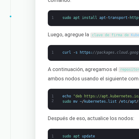
comando:
1
sudo 
apt 
install 
apt
-
transport
-
http
Luego, agregue la
clave de 
firma de 
Kub
1
curl
-
s
https
:
//packages.cloud.goog
A continuación, agregamos el
reposito
ambos nodos usando el siguiente com
1
echo
"deb https://apt.kubernetes.io
2
sudo 
mv
~
/
kubernetes
.
list
/
etc
/
apt
/
Después de eso, actualice los nodos:
1
sudo 
apt 
update