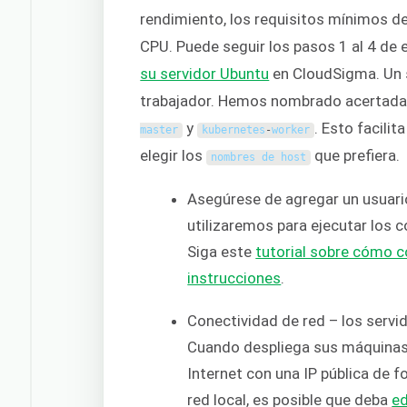
rendimiento, los requisitos mínimos d
CPU. Puede seguir los pasos 1 al 4 de
su servidor Ubuntu
en CloudSigma. Un s
trabajador. Hemos nombrado acertad
y
. Esto facilit
master
kubernetes
-
worker
elegir los
que prefiera.
nombres de host
Asegúrese de agregar un usuario
utilizaremos para ejecutar los 
Siga este
tutorial sobre cómo c
instrucciones
.
Conectividad de red – los servi
Cuando despliega sus máquinas
Internet con una IP pública de 
red local, es posible que deba
ed