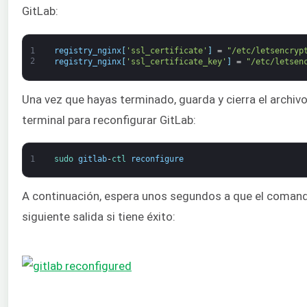
GitLab:
1
registry_nginx
[
'ssl_certificate'
]
=
"/etc/letsencryp
2
registry_nginx
[
'ssl_certificate_key'
]
=
"/etc/letsen
Una vez que hayas terminado, guarda y cierra el archiv
terminal para reconfigurar GitLab:
1
sudo 
gitlab
-
ctl 
reconfigure
A continuación, espera unos segundos a que el comando
siguiente salida si tiene éxito: