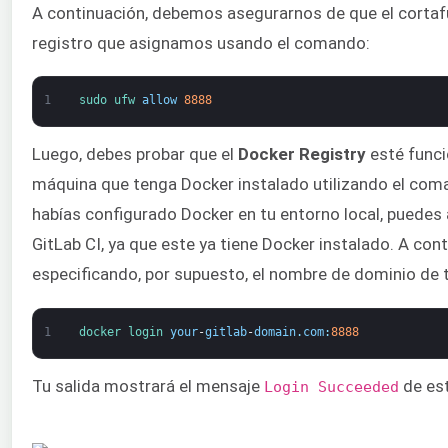
A continuación, debemos asegurarnos de que el cortaf
registro que asignamos usando el comando:
1
sudo 
ufw 
allow
8888
Luego, debes probar que el
Docker Registry
esté funci
máquina que tenga Docker instalado utilizando el co
habías configurado Docker en tu entorno local, puedes 
GitLab CI, ya que este ya tiene Docker instalado. A con
especificando, por supuesto, el nombre de dominio de t
1
docker 
login 
your
-
gitlab
-
domain
.
com
:
8888
Tu salida mostrará el mensaje
de es
Login Succeeded