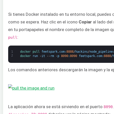
Si tienes Docker instalado en tu entorno local, puedes
como se espera. Haz clic en el icono
Copiar
al lado del
en tu portapapeles el nombre completo de la imagen 
:
pull
1
docker 
pull 
feetspark
.
com
:
8888
/
hackins
/
node_pipeline
2
docker 
run
-
it
--
rm
-
p
8090
:
8090
feetspark
.
com
:
8888
/
Los comandos anteriores descargarán la imagen y la e
La aplicación ahora se está sirviendo en el puerto
8090