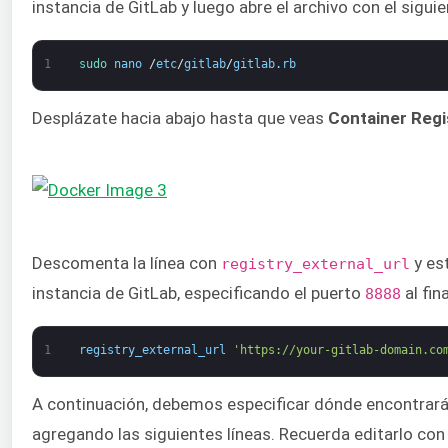
instancia de GitLab y luego abre el archivo con el sigu
1
sudo 
nano
/
etc
/
gitlab
/
gitlab
.
rb
Desplázate hacia abajo hasta que veas
Container Regi
Descomenta la línea con
y es
registry_external_url
instancia de GitLab, especificando el puerto
al fina
8888
1
registry_external_url
'https://your-gitlab-domain.co
A continuación, debemos especificar dónde encontrará e
agregando las siguientes líneas. Recuerda editarlo con