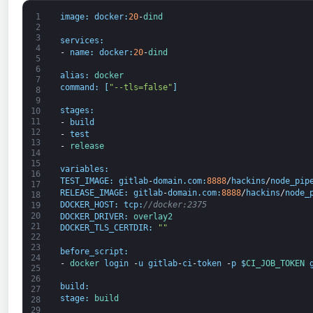
1
image
:
docker
:
20
-
dind
2
3
services
:
4
-
name
:
docker
:
20
-
dind
5
6
alias
:
docker
7
command
:
[
"--tls=false"
]
8
9
stages
:
10
11
-
build
12
-
test
13
-
release
14
15
variables
:
16
TEST_IMAGE
:
gitlab
-
domain
.
com
:
8888
/
hackins
/
node_pip
17
RELEASE_IMAGE
:
gitlab
-
domain
.
com
:
8888
/
hackins
/
node_
18
DOCKER_HOST
:
tcp
:
//docker:2375
19
20
DOCKER_DRIVER
:
overlay2
21
DOCKER_TLS_CERTDIR
:
""
22
23
before_script
:
24
-
docker 
login
-
u
gitlab
-
ci
-
token
-
p
$
CI_JOB_TOKEN 
25
26
build
:
27
stage
:
build
28
29