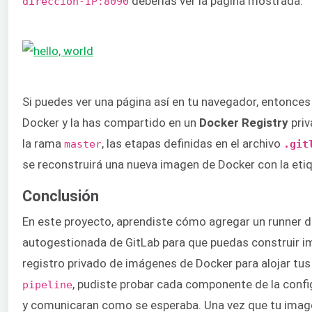
deberías ver la página mostrada:
direccion-IP:8090
Si puedes ver una página así en tu navegador, entonce
Docker y la has compartido en un
Docker Registry
priv
la rama
, las etapas definidas en el archivo
master
.git
se reconstruirá una nueva imagen de Docker con la eti
Conclusión
En este proyecto, aprendiste cómo agregar un runner 
autogestionada de GitLab para que puedas construir i
registro privado de imágenes de Docker para alojar tu
, pudiste probar cada componente de la confi
pipeline
y comunicaran como se esperaba. Una vez que tu imagen