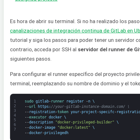
Es hora de abrir su terminal. Si no ha realizado los pas
canalizaciones de integración continua de GitLab en U
tutorial y siga los pasos para poder tener un servidor c
contrario, acceda por SSH al
servidor del runner de Gi
siguientes pasos.
Para configurar el runner específico del proyecto privi
terminal, reemplazando su nombre de dominio y el toke
1
sudo 
gitlab
-
runner 
register
-
n
\
2
--
url 
https
:
//your-gitlab-instance-domain.com/ \
3
--
registration
-
token 
your
-
project
-
specifc
-
registrati
4
--
executor 
docker
\
5
--
description
"docker-privileged-builder"
\
6
--
docker
-
image
"docker:latest"
\
7
--
docker
-
privilegedh