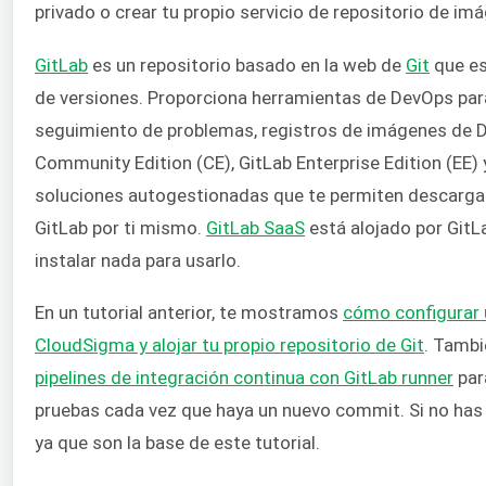
privado o crear tu propio servicio de repositorio de im
GitLab
es un repositorio basado en la web de
Git
que es
de versiones. Proporciona herramientas de DevOps para 
seguimiento de problemas, registros de imágenes de D
Community Edition (CE), GitLab Enterprise Edition (EE)
soluciones autogestionadas que te permiten descargar, 
GitLab por ti mismo.
GitLab SaaS
está alojado por GitLa
instalar nada para usarlo.
En un tutorial anterior, te mostramos
cómo configurar u
CloudSigma y alojar tu propio repositorio de Git
. Tamb
pipelines de integración continua con GitLab runner
par
pruebas cada vez que haya un nuevo commit. Si no has 
ya que son la base de este tutorial.