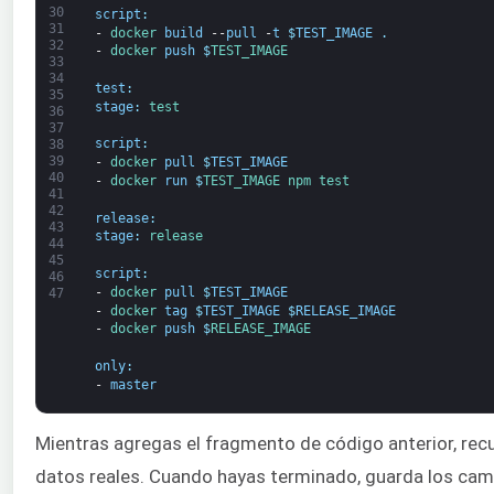
30
script
:
31
-
docker 
build
--
pull
-
t
$
TEST_IMAGE
.
32
-
docker 
push
$
TEST_IMAGE
33
34
test
:
35
stage
:
test
36
37
script
:
38
39
-
docker 
pull
$
TEST_IMAGE
40
-
docker 
run
$
TEST_IMAGE 
npm 
test
41
42
release
:
43
stage
:
release
44
45
script
:
46
-
docker 
pull
$
TEST_IMAGE
47
-
docker 
tag
$
TEST_IMAGE
$
RELEASE_IMAGE
-
docker 
push
$
RELEASE_IMAGE
only
:
-
master
Mientras agregas el fragmento de código anterior, recu
datos reales. Cuando hayas terminado, guarda los cam