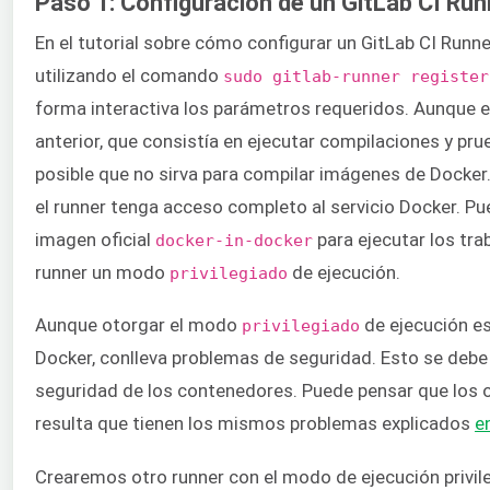
Paso 1: Configuración de un GitLab CI Runn
En el tutorial sobre cómo configurar un GitLab CI Runn
utilizando el comando
sudo gitlab-runner register
forma interactiva los parámetros requeridos. Aunque 
anterior, que consistía en ejecutar compilaciones y pr
posible que no sirva para compilar imágenes de Docker
el runner tenga acceso completo al servicio Docker. Pue
imagen oficial
para ejecutar los tra
docker-in-docker
runner un modo
de ejecución.
privilegiado
Aunque otorgar el modo
de ejecución e
privilegiado
Docker, conlleva problemas de seguridad. Esto se debe 
seguridad de los contenedores. Puede pensar que los 
resulta que tienen los mismos problemas explicados
e
Crearemos otro runner con el modo de ejecución privile