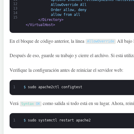
12
            AllowOverride All
13
            Order allow, deny
14
            allow from all 
15
</Directory>
</VirtualHost>
En el bloque de código anterior, la línea
All bajo 
AllowOverride
Después de eso, guarde su trabajo y cierre el archivo. Si está utili
Verifique la configuración antes de reiniciar el servidor web:
1
$
sudo
apache2ctl
configtest
Verá
como salida si todo está en su lugar. Ahora, reini
Syntax 
OK
1
$
sudo
systemctl
restart
apache2