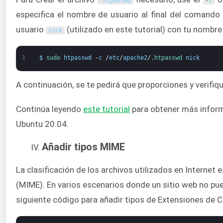
.
htpasswd
-
c
especifica el nombre de usuario al final del comando
usuario
(utilizado en este tutorial) con tu nombre
nick
1
$
sudo 
htpasswd
-
c
/
etc
/
apache2
/
.
htpasswd 
nick
A continuación, se te pedirá que proporciones y verifiq
Continúa leyendo
este tutorial
para obtener más inform
Ubuntu 20.04.
Añadir tipos MIME
La clasificación de los archivos utilizados en Internet e
(MIME). En varios escenarios donde un sitio web no pued
siguiente código para añadir tipos de Extensiones de C