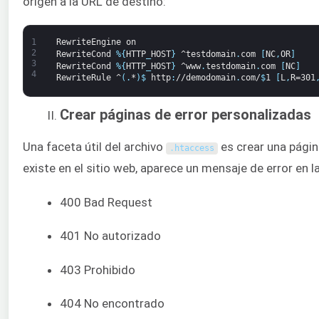
origen a la URL de destino:
1
RewriteEngine
on
2
RewriteCond
%
{
HTTP
_
HOST
}
^testdomain
.
com
[
NC
,
OR
]
3
RewriteCond
%
{
HTTP
_
HOST
}
^www
.
testdomain
.
com
[
NC
]
4
RewriteRule
^
(
.
*
)
$
http
:
//demodomain
.
com/
$
1
[
L
,
R=301
Crear páginas de error personalizadas
Una faceta útil del archivo
es crear una págin
.
htaccess
existe en el sitio web, aparece un mensaje de error en l
400 Bad Request
401 No autorizado
403 Prohibido
404 No encontrado