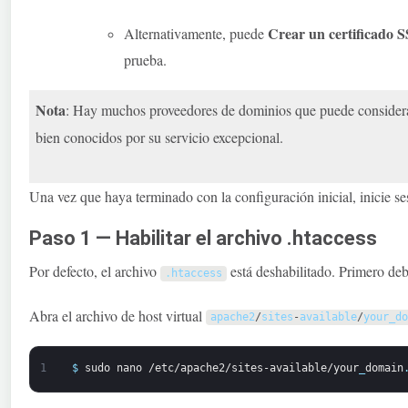
Crear un certificado 
Alternativamente, puede
prueba.
Nota
: Hay muchos proveedores de dominios que puede considera
bien conocidos por su servicio excepcional.
Una vez que haya terminado con la configuración inicial, inicie s
Paso 1 — Habilitar el archivo .htaccess
Por defecto, el archivo
está deshabilitado. Primero de
.
htaccess
Abra el archivo de host virtual
apache2
/
sites
-
available
/
your_do
1
$
sudo
nano
/etc/apache2/sites-available/your
_
domain