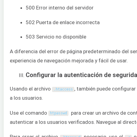
500 Error interno del servidor
502 Puerta de enlace incorrecta
503 Servicio no disponible
A diferencia del error de página predeterminado del se
experiencia de navegación mejorada y fácil de usar.
Configurar la autenticación de segurid
Usando el archivo
, también puede configurar 
.
htaccess
a los usuarios.
Use el comando
para crear un archivo de con
htpasswd
autenticar a los usuarios verificados. Navegue al direc
Para crear el archivo
necesario, use el
op