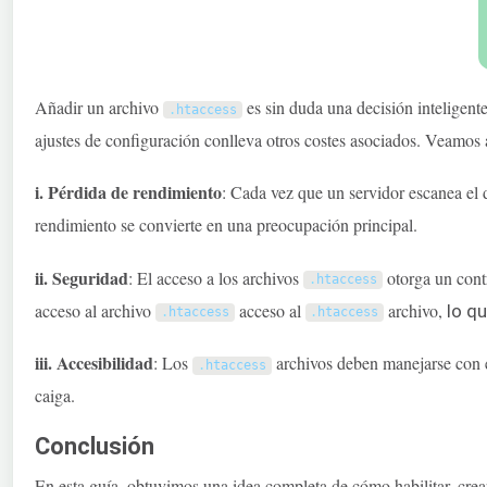
Añadir un archivo
es sin duda una decisión inteligente
.
htaccess
ajustes de configuración conlleva otros costes asociados. Veamos 
i. Pérdida de rendimiento
: Cada vez que un servidor escanea el 
rendimiento se convierte en una preocupación principal.
ii. Seguridad
: El acceso a los archivos
otorga un contr
.
htaccess
acceso al archivo
acceso al
archivo,
lo q
.
htaccess
.
htaccess
iii. Accesibilidad
: Los
archivos deben manejarse con e
.
htaccess
caiga.
Conclusión
En esta guía, obtuvimos una idea completa de cómo habilitar, crea