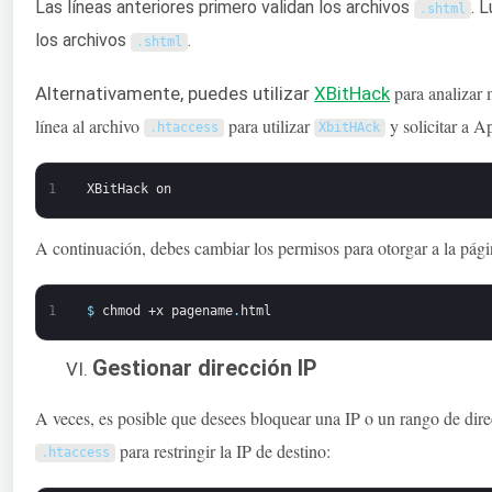
Las líneas anteriores primero validan los archivos
. 
.
shtml
los archivos
.
.
shtml
para analizar 
Alternativamente, puedes utilizar
XBitHack
línea al archivo
para utilizar
y solicitar a 
.
htaccess
XbitHAck
1
XBitHack
on
A continuación, debes cambiar los permisos para otorgar a la págin
1
$
chmod
+x
pagename
.
html
Gestionar dirección IP
A veces, es posible que desees bloquear una IP o un rango de direcc
para restringir la IP de destino:
.
htaccess