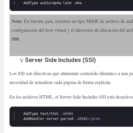
1
AddType
audio/mp4a-latm
.
m4a
Nota
: En nuestra guía, tenemos un tipo MIME de archivo de audi
configuración del host virtual y el directorio de ubicación del ar
500.
Server Side Includes (SSI)
Los SSI son directivas que alimentan contenido dinámico a una pá
necesidad de actualizar cada página de forma explícita.
En los archivos HTML, el Server Side Includes SSI está desactiva
1
AddType
text/html
.
shtml
2
AddHandler
server-parsed
.
shtml
</pre>