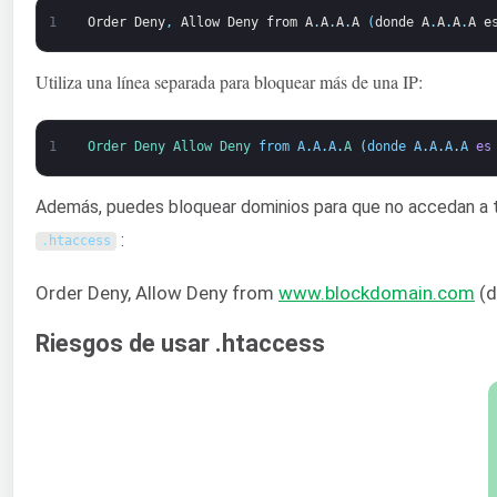
1
Order
Deny
,
Allow
Deny
from
A
.
A
.
A
.
A
(
donde
A
.
A
.
A
.
A
e
Utiliza una línea separada para bloquear más de una IP:
1
Order 
Deny 
Allow 
Deny 
from
A
.
A
.
A
.
A
(
donde
A
.
A
.
A
.
A
es
Además, puedes bloquear dominios para que no accedan a tu 
:
.
htaccess
Order Deny, Allow Deny from
www.blockdomain.com
(
Riesgos de usar .htaccess