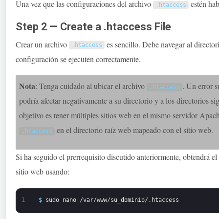
Una vez que las configuraciones del archivo
estén habi
.
htaccess
Step 2 — Create a .htaccess File
Crear un archivo
es sencillo. Debe navegar al directori
.
htaccess
configuración se ejecuten correctamente.
Nota
: Tenga cuidado al ubicar el archivo
. Un error s
.
htaccess
podría afectar negativamente a su directorio y a los directorios si
objetivo es tener múltiples sitios web en el mismo servidor Apac
en el directorio raíz web mapeado con el sitio web.
.
htaccess
Si ha seguido el prerrequisito discutido anteriormente, obtendrá e
sitio web usando:
1
$
sudo
nano
/var/www/su
_
dominio/
.
htaccess