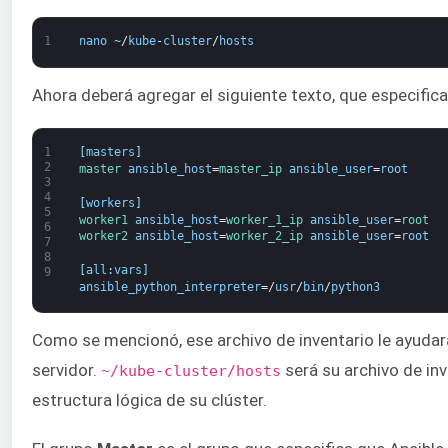
1
nano
~
/
kube
-
cluster
/
hosts
Ahora deberá agregar el siguiente texto, que especifica
1
[
masters
]
2
master 
ansible_host
=
master_ip 
ansible_user
=
root
3
4
[
workers
]
5
worker1 
ansible_host
=
worker_1_ip 
ansible_user
=
root
6
worker2 
ansible_host
=
worker_2_ip 
ansible_user
=
root
7
8
[
all
:
vars
]
9
ansible_python_interpreter
=/
usr
/
bin
/
python3
Como se mencionó, ese archivo de inventario le ayudará
servidor.
será su archivo de inv
~/kube-cluster/hosts
estructura lógica de su clúster.