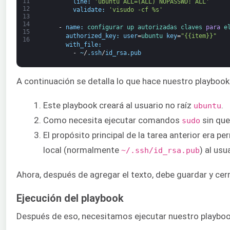
11
line
:
'ubuntu ALL=(ALL) NOPASSWD: ALL'
12
validate
:
'visudo -cf %s'
13
14
-
name
:
configurar 
up 
autorizadas 
claves 
para
e
15
authorized_key
:
user
=
ubuntu 
key
=
"{{item}}"
16
with_file
:
-
~
/
.
ssh
/
id_rsa
.
pub
A continuación se detalla lo que hace nuestro playbook
Este playbook creará al usuario no raíz
.
ubuntu
Como necesita ejecutar comandos
sin que
sudo
El propósito principal de la tarea anterior era 
local (normalmente
) al us
~/.ssh/id_rsa.pub
Ahora, después de agregar el texto, debe guardar y cerra
Ejecución del playbook
Después de eso, necesitamos ejecutar nuestro playbook