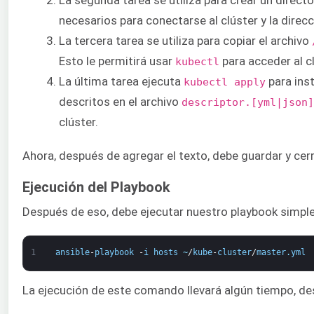
necesarios para conectarse al clúster y la direcc
La tercera tarea se utiliza para copiar el archivo
Esto le permitirá usar
para acceder al c
kubectl
La última tarea ejecuta
para ins
kubectl apply
descritos en el archivo
descriptor.[yml|json]
clúster.
Ahora, después de agregar el texto, debe guardar y cerra
Ejecución del Playbook
Después de eso, debe ejecutar nuestro playbook simpl
1
ansible
-
playbook
-
i
hosts
~
/
kube
-
cluster
/
master
.
yml
La ejecución de este comando llevará algún tiempo, desp