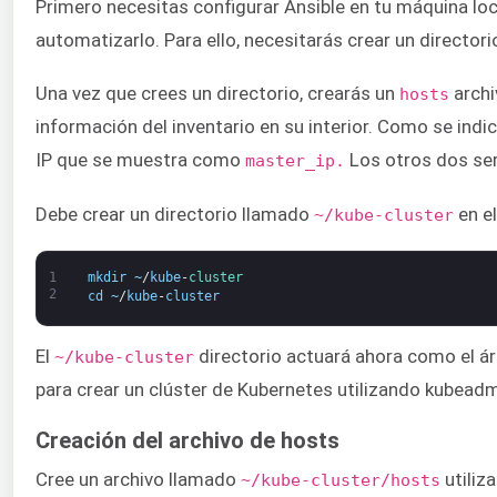
Primero necesitas configurar Ansible en tu máquina loc
automatizarlo. Para ello, necesitarás crear un directo
Una vez que crees un directorio, crearás un
archi
hosts
información del inventario en su interior. Como se indi
IP que se muestra como
Los otros dos ser
master_ip.
Debe crear un directorio llamado
en el
~/kube-cluster
1
mkdir
~
/
kube
-
cluster
2
cd
~
/
kube
-
cluster
El
directorio actuará ahora como el ár
~/kube-cluster
para crear un clúster de Kubernetes utilizando kubeadm.
Creación del archivo de hosts
Cree un archivo llamado
utiliz
~/kube-cluster/hosts