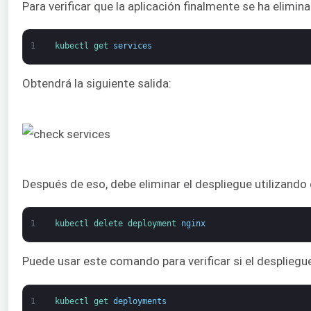
Para verificar que la aplicación finalmente se ha elimi
1
kubectl 
get 
services
Obtendrá la siguiente salida:
Después de eso, debe eliminar el despliegue utilizando
1
kubectl 
delete 
deployment 
nginx
Puede usar este comando para verificar si el despliegu
1
kubectl 
get 
deployments