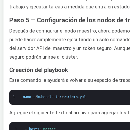
trabajo y ejecutar tareas a medida que entra en estado
Paso 5 — Configuración de los nodos de t
Después de configurar el nodo maestro, ahora podemos 
puede hacer simplemente ejecutando un solo comando en
del servidor API del maestro y un token seguro. Aunque
seguro podrán unirse al clúster.
Creación del playbook
Este comando le ayudará a volver a su espacio de trab
1
nano
~
/
kube
-
cluster
/
workers
.
yml
Agregue el siguiente texto al archivo para agregar los t
1
-
hosts
:
master