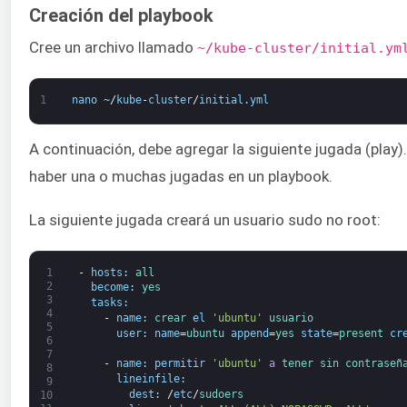
Creación del playbook
Cree un archivo llamado
~/kube-cluster/initial.ym
1
nano
~
/
kube
-
cluster
/
initial
.
yml
A continuación, debe agregar la siguiente jugada (play)
haber una o muchas jugadas en un playbook.
La siguiente jugada creará un usuario sudo no root:
1
-
hosts
:
all
2
become
:
yes
3
tasks
:
4
-
name
:
crear 
el
'ubuntu'
usuario
5
user
:
name
=
ubuntu 
append
=
yes 
state
=
present 
cr
6
7
-
name
:
permitir
'ubuntu'
a
tener 
sin contraseñ
8
lineinfile
:
9
dest
:
/
etc
/
sudoers
10