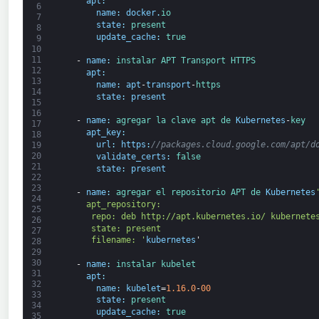
apt
:
6
name
:
docker
.
io
7
state
:
present
8
update_cache
:
true
9
10
11
-
name
:
instalar 
APT 
Transport 
HTTPS
12
apt
:
13
name
:
apt
-
transport
-
https
14
state
:
present
15
16
-
name
:
agregar 
la clave apt de 
Kubernetes
-
key
17
apt_key
:
18
url
:
https
:
//packages.cloud.google.com/apt/d
19
20
validate_certs
:
false
21
state
:
present
22
23
-
name
:
agregar el repositorio APT de 
Kubernetes
24
     apt_repository:
25
      repo: deb http://apt.kubernetes.io/ kubernete
26
      state: present
27
      filename: '
kubernetes
'
28
29
30
-
name
:
instalar 
kubelet
31
apt
:
32
name
:
kubelet
=
1.16.0
-
00
33
state
:
present
34
update_cache
:
true
35