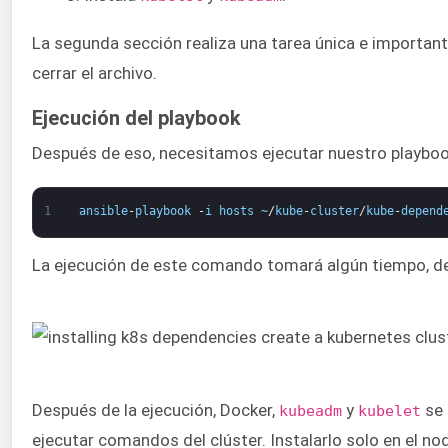
La segunda sección realiza una tarea única e important
cerrar el archivo.
Ejecución del playbook
Después de eso, necesitamos ejecutar nuestro playboo
1
ansible
-
playbook
-
i
hosts
~
/
kube
-
cluster
/
kube
-
depend
La ejecución de este comando tomará algún tiempo, desp
Después de la ejecución, Docker,
y
se 
kubeadm
kubelet
ejecutar comandos del clúster. Instalarlo solo en el 