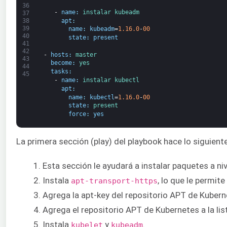
36
-
name
:
instalar 
kubeadm
37
apt
:
38
39
name
:
kubeadm
=
1.16.0
-
00
40
state
:
present
41
42
-
hosts
:
master
43
become
:
yes
44
tasks
:
45
-
name
:
instalar 
kubectl
apt
:
name
:
kubectl
=
1.16.0
-
00
state
:
present
force
:
yes
La primera sección (play) del playbook hace lo siguiente
Esta sección le ayudará a instalar paquetes a ni
Instala
, lo que le permit
apt-transport-https
Agrega la apt-key del repositorio APT de Kuberne
Agrega el repositorio APT de Kubernetes a la li
Instala
y
.
kubelet
kubeadm