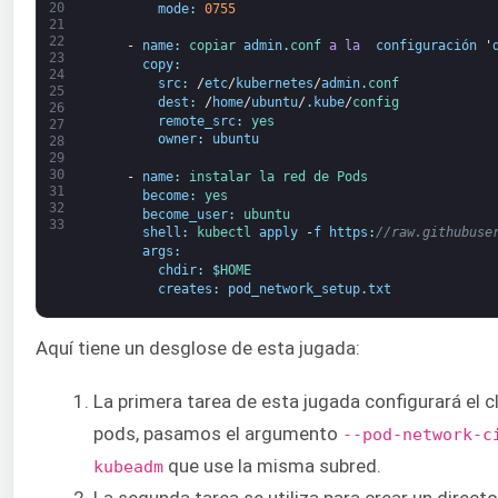
20
mode
:
0755
21
22
-
name
:
copiar 
admin
.
conf 
a la 
configuración 
'
23
copy
:
24
src
:
/
etc
/
kubernetes
/
admin
.
conf
25
dest
:
/
home
/
ubuntu
/
.
kube
/
config
26
remote_src
:
yes
27
owner
:
ubuntu
28
29
30
-
name
:
instalar 
la red de 
Pods
31
become
:
yes
32
become_user
:
ubuntu
33
shell
:
kubectl 
apply
-
f
https
:
//raw.githubuse
args
:
chdir
:
$
HOME
creates
:
pod_network_setup
.
txt
Aquí tiene un desglose de esta jugada:
La primera tarea de esta jugada configurará el 
pods, pasamos el argumento
--pod-network-c
que use la misma subred.
kubeadm
La segunda tarea se utiliza para crear un direct