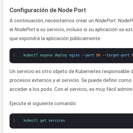
Configuración de Node Port
A continuación, necesitamos crear un
NodePort
.
NodeP
el
NodePort
a su servicio, incluso si su aplicación se
que expondrá la aplicación públicamente:
1
kubectl 
expose 
deploy 
nginx
--
port
80
--
target
-
port
Un servicio es otro objeto de Kubernetes responsable d
procesos externos y el servicio. Se puede definir como
acceder a los pods. Con el servicio, es muy fácil admini
Ejecute el siguiente comando:
1
kubectl 
get 
services