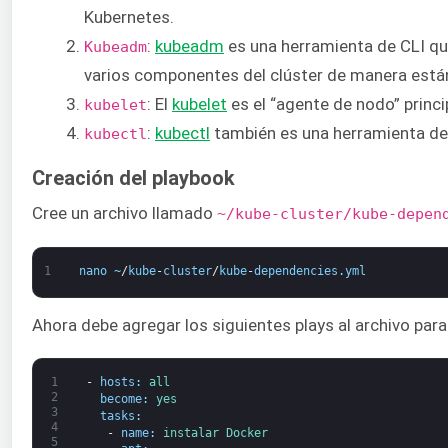
Kubernetes.
:
kubeadm
es una herramienta de CLI que
Kubeadm
varios componentes del clúster de manera está
: El
kubelet
es el “agente de nodo” princi
kubelet
:
kubectl
también es una herramienta de 
kubectl
Creación del playbook
Cree un archivo llamado
~/kube-cluster/kube-depen
1
nano
~
/
kube
-
cluster
/
kube
-
dependencies
.
yml
Ahora debe agregar los siguientes plays al archivo para
1
-
hosts
:
all
2
become
:
yes
3
tasks
:
4
-
name
:
instalar 
Docker
5