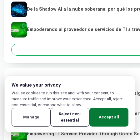
De la Shadow AI a la nube soberana: por qué los pr
Empoderando al proveedor de servicios de TI a tra
RELATED POSTS
We value your privacy
Designing the Future: How Trusted AI and Sovereig
We use cookies to run this site and, with your consent, to
measure traffic and improve your experience. Accept all, reject
non-essential, or choose what to allow.
From Shadow AI to Sovereign Cloud: Why Local Serv
Reject non-
Manage
Accept all
essential
Empowering IT Service Provider Through Green So