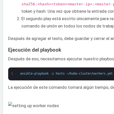
sha256:<hash><token><master-ip>:<master-
token y hash. Una vez que obtiene la entrada co
El segundo play está escrito únicamente para re
comando de unión en todos los nodos de trabaj
Después de agregar el texto, debe guardar y cerrar el a
Ejecución del playbook
Después de eso, necesitamos ejecutar nuestro playboo
1
ansible
-
playbook
-
i
hosts
~
/
kube
-
cluster
/
workers
.
yml
La ejecución de este comando tomará algún tiempo, desp