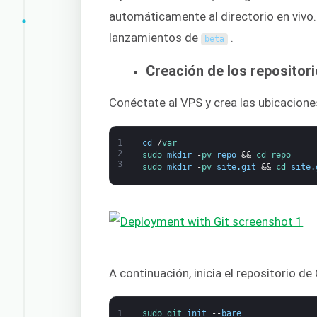
automáticamente al directorio en vivo.
lanzamientos de
.
beta
Creación de los repositor
Conéctate al VPS y crea las ubicacione
1
cd
/
var
2
sudo 
mkdir
-
pv 
repo
&&
cd 
repo
3
sudo 
mkdir
-
pv 
site
.
git
&&
cd 
site
.
A continuación, inicia el repositorio de 
1
sudo 
git 
init
--
bare