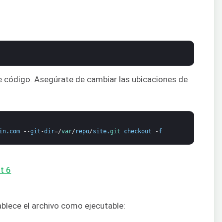
nte código. Asegúrate de cambiar las ubicaciones de
in
.
com
--
git
-
dir
=/
var
/
repo
/
site
.
git 
checkout
-
f
tablece el archivo como ejecutable: