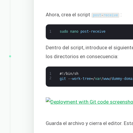
Ahora, crea el script
:
post
-
receive
1
sudo 
nano 
post
-
receive
Dentro del script, introduce el siguie
los directorios en consecuencia:
1
#!/bin/sh
2
git
--
work
-
tree
=/
var
/
www
/
dummy
-
doma
Guarda el archivo y cierra el editor. Es