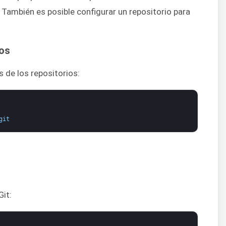
 También es posible configurar un repositorio para
ios
s de los repositorios:
git
Git: