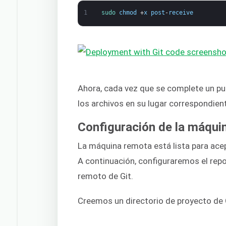
1
sudo 
chmod
+
x
post
-
receive
Ahora, cada vez que se complete un pus
los archivos en su lugar correspondien
Configuración de la máquin
La máquina remota está lista para acep
A continuación, configuraremos el repo
remoto de Git.
Creemos un directorio de proyecto de 