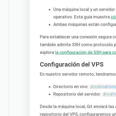
Una máquina local y un servido
operativo. Esta guía muestra
có
Ambas máquinas están config
Para establecer una conexión segura c
también admite SSH como protocolo pa
explora
la configuración de SSH para 
Configuración del VPS
En nuestro servidor remoto, tendremos 
Directorio en vivo:
/
var
/
www
/
dumm
Repositorio del servidor:
/
var
/
r
Desde la máquina local, Git enviará las
repositorio del VPS, configuraremos un 