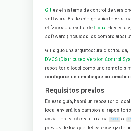
Git
es el sistema de control de version
software. Es de código abierto y se 
el famoso creador de
Linux
. Hoy en dí
software (incluidos los comerciales) ut
Git sigue una arquitectura distribuida,
DVCS (Distributed Version Control Sy
repositorio local como uno remoto si
configurar un despliegue automático
Requisitos previos
En esta guía, habrá un repositorio local
local enviará los cambios al reposito
enviar los cambios a la rama
o
beta
l
previos de los que debes encargarte p