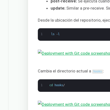
post-receive:
Se ejecuta cuando
update:
Similar a pre-receive. S
Desde la ubicación del repositorio, ej
1
ls
-
l
Cambia el directorio actual a
:
hooks
1
cd 
hooks
/