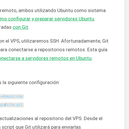
r remoto, ambos utilizando Ubuntu como sistema
mo configurar y preparar servidores Ubuntu
.
uradas
con Git
.
on el VPS, utilizaremos SSH. Afortunadamente, Git
ra conectarse a repositorios remotos. Esta guía
conectarse a servidores remotos en Ubuntu
.
la siguiente configuración:
y
-
domain
.
com
epo
/
site
.
git
 actualizaciones al repositorio del VPS. Desde el
script que Git utilizará para enviarlas