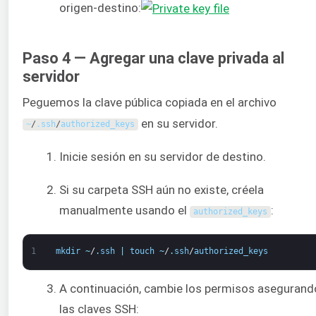
origen-destino:
Paso 4 — Agregar una clave privada al
servidor
Peguemos la clave pública copiada en el archivo
en su servidor.
~
/
.
ssh
/
authorized_keys
Inicie sesión en su servidor de destino.
Si su carpeta SSH aún no existe, créela
manualmente usando el
:
authorized_keys
1
mkdir
~
/
.
ssh
|
touch
~
/
.
ssh
/
authorized_keys
A continuación, cambie los permisos asegurand
las claves SSH: