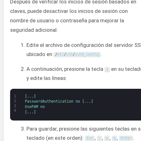
Después de verificar los inicios de sesión basados en
claves, puede desactivar los inicios de sesión con
nombre de usuario o contraseña para mejorar la
seguridad adicional.
Edite el archivo de configuración del servidor S
ubicado en
.
/
etc
/
ssh
/
sshd_config
A continuación, presione la tecla
en su teclad
i
y edite las líneas:
1
[
.
.
.
]
2
PasswordAuthentication 
no
[
.
.
.
]
3
UsePAM 
no
4
[
.
.
.
]
Para guardar, presione las siguientes teclas en 
teclado (en este orden):
,
,
,
,
.
Esc
:
w
q
Enter