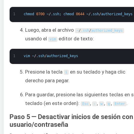
1
chmod
0700
~
/
.
ssh
;
chmod
0644
~
/
.
ssh
/
authorized_keys
Luego, abra el archivo
~
/
.
ssh
/
authorized_keys
usando el
editor de texto:
vim
1
vim
~
/
.
ssh
/
authorized_keys
Presione la tecla
en su teclado y haga clic
i
derecho para pegar.
Para guardar, presione las siguientes teclas en 
teclado (en este orden):
,
,
,
,
.
Esc
:
w
q
Enter
Paso 5 — Desactivar inicios de sesión con
usuario/contraseña