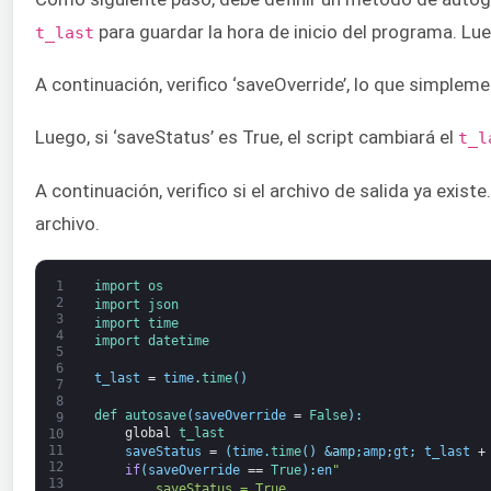
para guardar la hora de inicio del programa. L
t_last
A continuación, verifico ‘saveOverride’, lo que simplem
Luego, si ‘saveStatus’ es True, el script cambiará el
t_l
A continuación, verifico si el archivo de salida ya exis
archivo.
1
import 
os
2
import 
json
3
import 
time
4
import 
datetime
5
6
t_last
=
time
.
time
(
)
7
8
def 
autosave
(
saveOverride
=
False
)
:
9
global
t_last
10
11
saveStatus
=
(
time
.
time
(
)
&amp;
amp
;
gt
;
t_last
+
12
if
(
saveOverride
==
True
)
:
en
"
13
        saveStatus = True