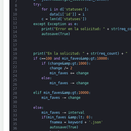
7
try
:
8
for
i
in
d
[
'statuses'
]
:
9
data
[
i
[
'id'
]
]
=
i
10
11
c
=
len
(
d
[
'statuses'
]
)
12
except 
Exception 
as
e
:
13
print
(
"Error en la solicitud: "
+
str
(
req_c
14
autosave
(
True
)
15
16
17
18
print
(
"En la solicitud: "
+
str
(
req_count
)
+
" 
19
20
if
c
==
100
and
min_faves
&amp;
gt
;
10000
:
21
if
(
change
&amp;
gt
;
1000
)
:
22
change
/=
2
23
min_faves
+=
change
24
else
:
25
min_faves
-=
change
26
27
elif 
min_faves
&amp;
gt
;
10000
:
28
min_faves
-=
change
29
30
31
else
:
32
min_faves
-=
interval
33
if
(
min_faves
&amp;
lt
;
0
)
:
34
fnamea
=
keyword
+
'.json'
35
autosave
(
True
)
36