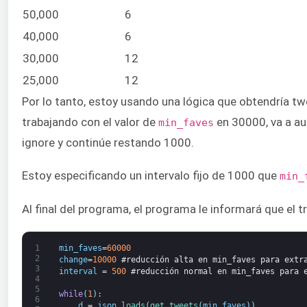
50,000
6
40,000
6
30,000
12
25,000
12
Por lo tanto, estoy usando una lógica que obtendría t
trabajando con el valor de
en 30000, va a a
min_faves
ignore y continúe restando 1000.
Estoy especificando un intervalo fijo de 1000 que
min_
Al final del programa, el programa le informará que el 
1
min_faves
=
60000
2
change
=
10000
#reducción alta en min_faves para extr
3
interval
=
500
#reducción normal en min_faves para 
4
5
while
(
1
)
:
6
d
=
json
.
loads
(
get_tweets
(
min_faves
)
)