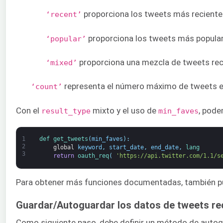
proporciona los tweets más recientes,
‘recent’
proporciona los tweets más populares
‘popular’
proporciona una mezcla de tweets reci
‘mixed’
representa el número máximo de tweets en 
‘count’
Con el
mixto y el uso de
, pode
result_type
min_faves
1
def 
get_tweets
(
min_faves
)
:
2
global
keyword
,
start_date
,
end_date
,
lang
3
return
oauth_req
(
'https://api.twitter.com/1.1/s
Para obtener más funciones documentadas, también p
Guardar/Autoguardar los datos de tweets r
Como siguiente paso, debe definir un método de autogu