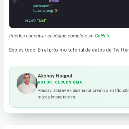
break
37
autosave
(
)
time
.
sleep
(
5
)
print
(
"End"
)
Puedes encontrar el código completo en
GitHub
.
Eso es todo. En el próximo tutorial de datos de Twitte
Akshay Nagpal
AUTOR
· CLOUDSIGMA
Preslav Dobrev es diseñador creativo en CloudSi
marca impactantes.