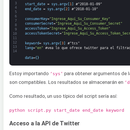
3
start_date
=
sys
.
argv
[
1
]
#"2018-01-09" 
4
end_date
=
sys
.
argv
[
2
]
#"2018-01-10" 
5
6
consumerKey
=
"Ingrese_Aquí_Su_Consumer_Key"
7
consumerSecret
=
"Ingrese_Aquí_Su_Consumer_Secret"
8
accessToken
=
"Ingrese_Aquí_Su_Access_Token"
9
accessTokenSecret
=
"Ingrese_Aquí_Su_Access_Token_Sec
10
11
12
keyword
=
sys
.
argv
[
3
]
#"tcs"
13
lang
=
"en"
#vea lo que ofrece twitter para el filtra
14
data
=
{
}
Estoy importando
para obtener argumentos de la l
‘sys’
son compatibles. Los resultados se almacenarán en
‘d
Como resultado, un uso típico del script sería así:
python script.py start_date end_date keyword
Acceso a la API de Twitter