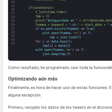
14
15
    if(saveStatus):
16
        t_last=time.time()
17
        tmp = {}
18
        print("
Autoguardado 
en
" + str(datetime.dat
19
20
        fnamea = keyword + "
-
st
-
" + start_date + "
-
21
if
os
.
path
.
exists
(
fnamea
)
==
True
:
22
with 
open
(
fnamea
,
'r+'
)
as
f
:
23
tmp
=
json
.
load
(
f
)
24
for
i
in
data
.
keys
(
)
:
25
tmp
[
i
]
=
data
[
i
]
with 
open
(
fnamea
,
'w+'
)
as
f
:
json
.
dump
(
tmp
,
f
)
Como resultado, he programado casi toda la funcionali
Optimizando aún más
Finalmente, es hora de hacer uso de estas funciones. Es
alguna excepción.
Primero, recopilo los datos de los tweets en el diccion