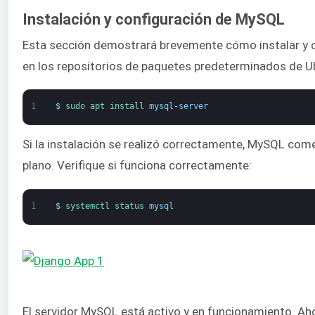
Instalación y configuración de MySQL
Esta sección demostrará brevemente cómo instalar y c
en los repositorios de paquetes predeterminados de U
1
$
sudo 
apt 
install 
mysql
-
server
Si la instalación se realizó correctamente, MySQL com
plano. Verifique si funciona correctamente:
1
$
systemctl 
status 
mysql
El servidor MySQL está activo y en funcionamiento. A