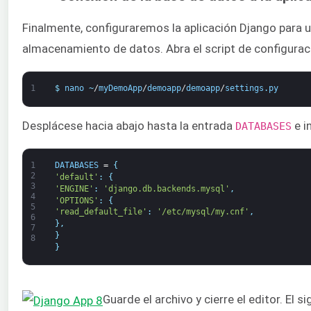
Finalmente, configuraremos la aplicación Django para u
almacenamiento de datos. Abra el script de configura
1
$
nano
~
/
myDemoApp
/
demoapp
/
demoapp
/
settings
.
py
Desplácese hacia abajo hasta la entrada
e i
DATABASES
1
DATABASES
=
{
2
'default'
:
{
3
'ENGINE'
:
'django.db.backends.mysql'
,
4
'OPTIONS'
:
{
5
'read_default_file'
:
'/etc/mysql/my.cnf'
,
6
}
,
7
}
8
}
Guarde el archivo y cierre el editor. El s