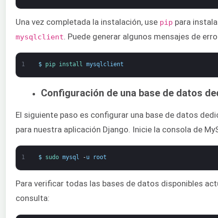
Una vez completada la instalación, use
para instal
pip
. Puede generar algunos mensajes de erro
mysqlclient
1
$
pip 
install 
mysqlclient
Configuración de una base de datos de
El siguiente paso es configurar una base de datos ded
para nuestra aplicación Django. Inicie la consola de M
1
$
sudo 
mysql
-
u
root
Para verificar todas las bases de datos disponibles act
consulta: