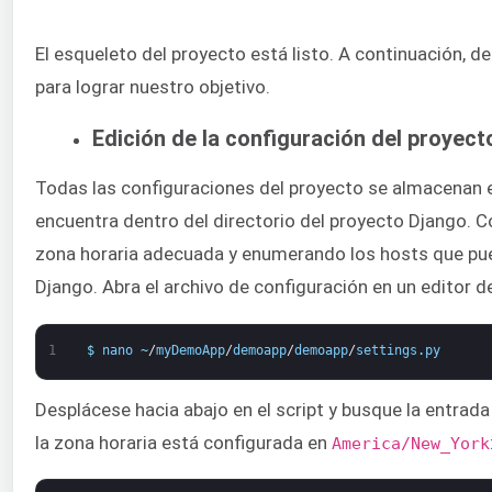
El esqueleto del proyecto está listo. A continuación,
para lograr nuestro objetivo.
Edición de la configuración del proyec
Todas las configuraciones del proyecto se almacenan e
encuentra dentro del directorio del proyecto Django
zona horaria adecuada y enumerando los hosts que pue
Django. Abra el archivo de configuración en un editor d
1
$
nano
~
/
myDemoApp
/
demoapp
/
demoapp
/
settings
.
py
Desplácese hacia abajo en el script y busque la entrad
la zona horaria está configurada en
America/New_York