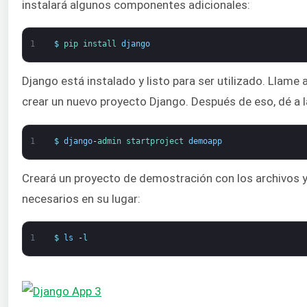
instalará algunos componentes adicionales:
1
$
pip 
install 
django
Django está instalado y listo para ser utilizado. Llam
crear un nuevo proyecto Django. Después de eso, dé a 
1
$
django
-
admin 
startproject 
demoapp
Creará un proyecto de demostración con los archivos y
necesarios en su lugar:
1
$
ls
-
l