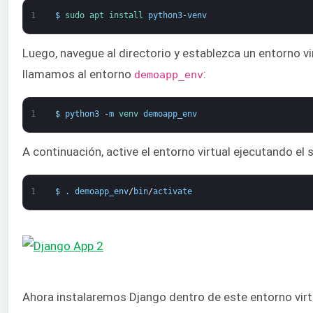
1
$
sudo 
apt 
install 
python3
-
venv
Luego, navegue al directorio y establezca un entorno vi
llamamos al entorno
:
demoapp_env
1
$
python3
-
m
venv 
demoapp_env
A continuación, active el entorno virtual ejecutando el 
1
$
.
demoapp_env
/
bin
/
activate
Ahora instalaremos Django dentro de este entorno vir