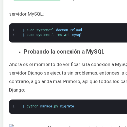
servidor MySQL:
1
$
sudo 
systemctl 
daemon
-
reload
2
$
sudo 
systemctl 
restart 
mysql
Probando la conexión a MySQL
Ahora es el momento de verificar si la conexión a MySQ
servidor Django se ejecuta sin problemas, entonces la 
contrario, algo anda mal. Primero, aplique todos los c
Django:
1
$
python 
manage
.
py 
migrate