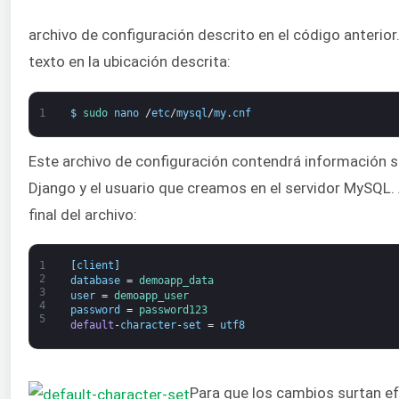
archivo de configuración descrito en el código anterio
texto en la ubicación descrita:
1
$
sudo 
nano
/
etc
/
mysql
/
my
.
cnf
Este archivo de configuración contendrá información s
Django y el usuario que creamos en el servidor MySQL. 
final del archivo:
1
[
client
]
2
database
=
demoapp_data
3
user
=
demoapp_user
4
password
=
password123
5
default
-
character
-
set
=
utf8
Para que los cambios surtan ef