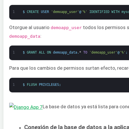
1
$
CREATE 
USER
'demoapp_user'
@
'%'
IDENTIFIED 
WITH 
mys
Otorgue al usuario
todos los permisos s
demoapp_user
:
demoapp_data
1
$
GRANT 
ALL 
ON 
demoapp_data
.
*
TO
'demoapp_user'
@
'%'
;
Para que los cambios de permisos surtan efecto, reca
1
$
FLUSH 
PRIVILEGES
;
La base de datos ya está lista para cone
Conexión de la base de datos a la aplic