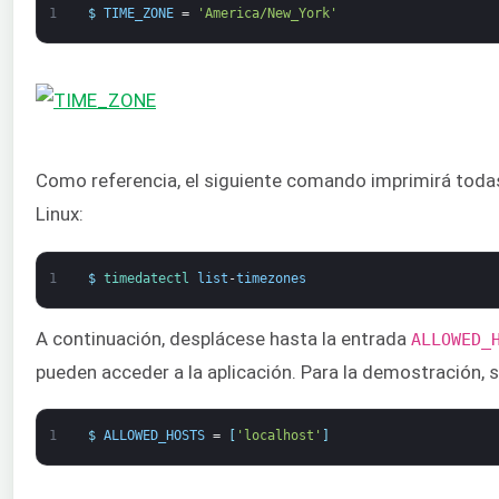
1
$
TIME_ZONE
=
'America/New_York'
Como referencia, el siguiente comando imprimirá todas
Linux:
1
$
timedatectl 
list
-
timezones
A continuación, desplácese hasta la entrada
ALLOWED_
pueden acceder a la aplicación. Para la demostración, s
1
$
ALLOWED_HOSTS
=
[
'localhost'
]