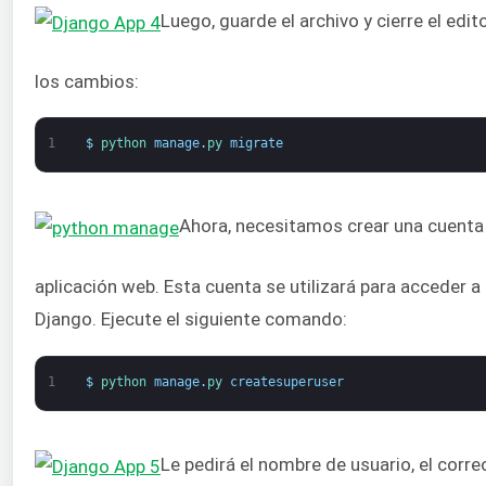
Luego, guarde el archivo y cierre el edi
los cambios:
1
$
python 
manage
.
py 
migrate
Ahora, necesitamos crear una cuenta 
aplicación web. Esta cuenta se utilizará para acceder a
Django. Ejecute el siguiente comando:
1
$
python 
manage
.
py 
createsuperuser
Le pedirá el nombre de usuario, el corre