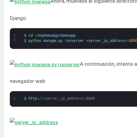
Ahora, muévase al siguiente directorio
Django:
1
$
cd
~
/
myDemoApp
/
demoapp
2
$
python 
manage
.
py 
runserver
<
server_ip_address
>
:
800
A continuación, intente 
navegador web:
1
$
http
:
//<server_ip_address>:8000