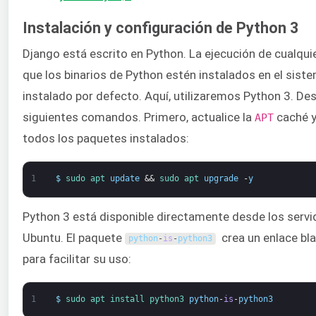
Instalación y configuración de Python 3
Django está escrito en Python. La ejecución de cualqui
que los binarios de Python estén instalados en el sist
instalado por defecto. Aquí, utilizaremos Python 3. Des
siguientes comandos. Primero, actualice la
caché y 
APT
todos los paquetes instalados:
1
$
sudo 
apt 
update
&&
sudo 
apt 
upgrade
-
y
Python 3 está disponible directamente desde los servi
Ubuntu. El paquete
crea un enlace bla
python
-
is
-
python3
para facilitar su uso:
1
$
sudo 
apt 
install 
python3 
python
-
is
-
python3