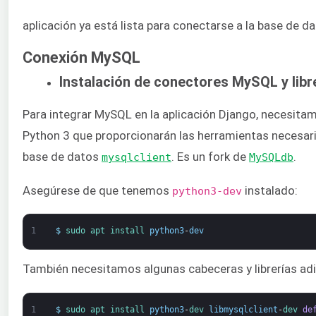
aplicación ya está lista para conectarse a la base de da
Conexión MySQL
Instalación de conectores MySQL y libr
Para integrar MySQL en la aplicación Django, necesitam
Python 3 que proporcionarán las herramientas necesari
base de datos
. Es un fork de
.
mysqlclient
MySQLdb
Asegúrese de que tenemos
instalado:
python3-dev
1
$
sudo 
apt 
install 
python3
-
dev
También necesitamos algunas cabeceras y librerías ad
1
$
sudo 
apt 
install 
python3
-
dev 
libmysqlclient
-
dev 
de