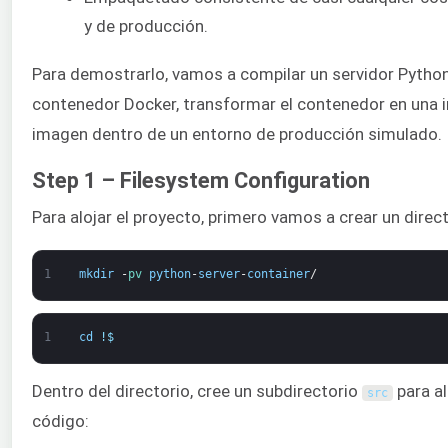
y de producción.
Para demostrarlo, vamos a compilar un servidor Pytho
contenedor Docker, transformar el contenedor en una 
imagen dentro de un entorno de producción simulado.
Step 1 – Filesystem Configuration
Para alojar el proyecto, primero vamos a crear un direc
1
mkdir
-
pv 
python
-
server
-
container
/
1
cd
!
$
Dentro del directorio, cree un subdirectorio
para a
src
código: