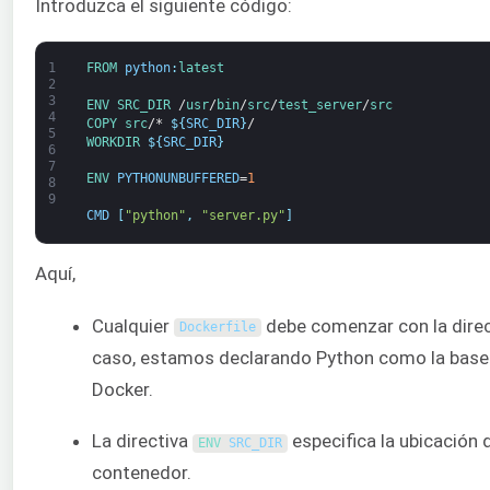
Introduzca el siguiente código:
1
FROM 
python
:
latest
2
3
ENV
SRC_DIR
/
usr
/
bin
/
src
/
test_server
/
src
4
COPY
src
/*
$
{
SRC_DIR
}
/
5
WORKDIR
$
{
SRC_DIR
}
6
7
ENV 
PYTHONUNBUFFERED
=
1
8
9
CMD
[
"python"
,
"server.py"
]
Aquí,
Cualquier
debe comenzar con la dire
Dockerfile
caso, estamos declarando Python como la base
Docker.
La directiva
especifica la ubicación d
ENV 
SRC_DIR
contenedor.