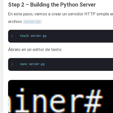
Step 2 – Building the Python Server
En este paso, vamos a crear un servidor HTTP simple en
archivo
:
server
.
py
1
touch 
server
.
py
Ábralo en un editor de texto:
1
nano 
server
.
py