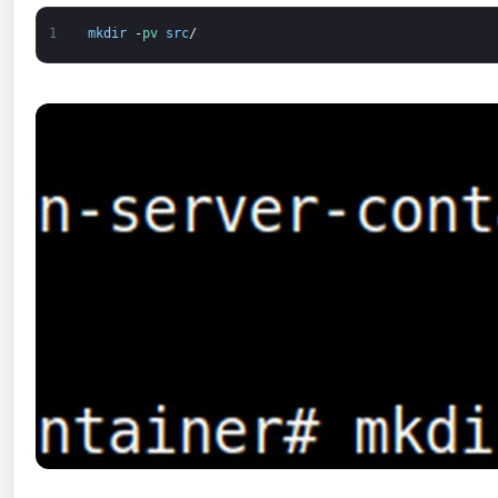
1
mkdir
-
pv 
src
/