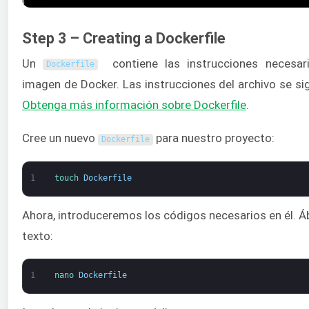
Step 3 – Creating a Dockerfile
Un
contiene las instrucciones necesar
Dockerfile
imagen de Docker. Las instrucciones del archivo se s
Obtenga más información sobre
Dockerfile
.
Cree un nuevo
para nuestro proyecto:
Dockerfile
1
touch 
Dockerfile
Ahora, introduceremos los códigos necesarios en él. Áb
texto:
1
nano 
Dockerfile