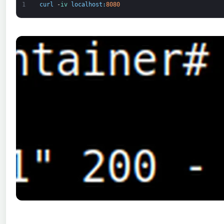
1
curl
-
iv 
localhost
:
8080