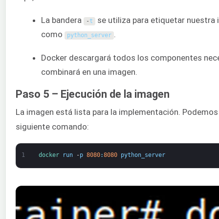
La bandera
se utiliza para etiquetar nuestr
-
t
como
.
python_server
Docker descargará todos los componentes nece
combinará en una imagen.
Paso 5 – Ejecución de la imagen
La imagen está lista para la implementación. Podemos 
siguiente comando:
1
docker 
run
-
p
8080
:
8080
python_server