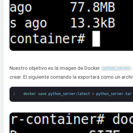
Nuestro objetivo es la imagen de Docker
python_server
crear. El siguiente comando la exportará como un arch
1
docker 
save 
python_server
:
latest
>
python_server
.
tar