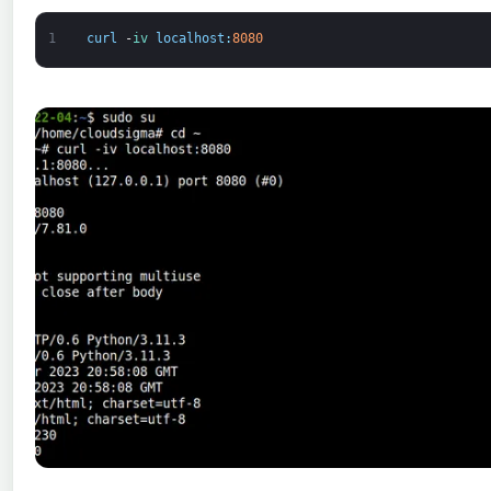
1
curl
-
iv 
localhost
:
8080