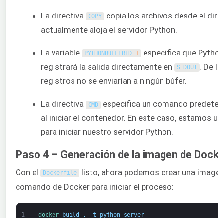
La directiva
copia los archivos desde el di
COPY
actualmente aloja el servidor Python.
La variable
especifica que Pytho
PYTHONBUFFERED
=
1
registrará la salida directamente en
. De 
STDOUT
registros no se enviarían a ningún búfer.
La directiva
especifica un comando predete
CMD
al iniciar el contenedor. En este caso, estamos u
para iniciar nuestro servidor Python.
Paso 4 – Generación de la imagen de Doc
Con el
listo, ahora podemos crear una imagen
Dockerfile
comando de Docker para iniciar el proceso:
1
docker 
build
.
-
t
python_server