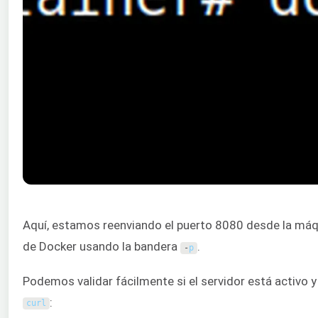
Aquí, estamos reenviando el puerto 8080 desde la máqu
de Docker usando la bandera
.
-
p
Podemos validar fácilmente si el servidor está activo
:
curl