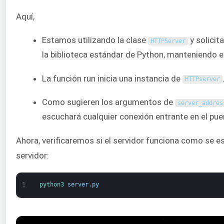
Aquí,
Estamos utilizando la clase
y solicit
HTTPServer
la biblioteca estándar de Python, manteniendo e
La función run inicia una instancia de
HTTPserver
Como sugieren los argumentos de
server_addres
escuchará cualquier conexión entrante en el pue
Ahora, verificaremos si el servidor funciona como se esp
servidor:
1
python3 
server
.
py