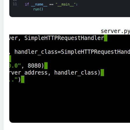
11
if
__name__
==
"__main__"
:
run
(
)