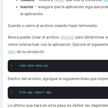
uWSGI
ap
master
– asegura que la aplicación siga ejecutá
la aplicación.
Guarde y cierre el archivo cuando haya terminado.
Ahora puede crear el archivo
para determinar el
main
.
py
cómo interactuar con la aplicación. Ejecute el siguien
de su proyecto:
raíz
1
sudo 
nano 
main
.
py
Dentro del archivo, agregue la siguiente línea que impor
1
from 
app 
import 
app
Lo último que hará en este paso es definir las depende