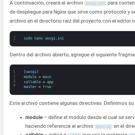
A continuación, creará el archivo
para conten
uwsgi
.
ini
de despliegue para Nginx que sirve como protocolo y se
archivo en el directorio raíz del proyecto con el editor 
1
sudo 
nano 
uwsgi
.
ini
Dentro del archivo abierto, agregue el siguiente fragm
1
[
uwsgi
]
2
module
=
main
3
callable
=
app
4
master
=
true
Este archivo contiene algunas directivas. Definimos su
module
– define el módulo desde el cual se ser
haciendo referencia al archivo
en el dire
main
.
py
callable
– indica a
que use la instancia