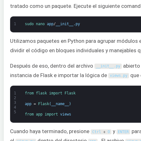
tratado como un paquete. Ejecute el siguiente comando e
1
sudo 
nano 
app
/
__init__
.
py
Utilizamos paquetes en Python para agrupar módulos e
dividir el código en bloques individuales y manejables q
Después de eso, dentro del archivo
abierto 
__init__
.
py
instancia de Flask e importar la lógica de
que 
views
.
py
1
from 
flask 
import 
Flask
2
3
app
=
Flask
(
__name__
)
4
5
from 
app 
import 
views
Cuando haya terminado, presione
y
para
Ctrl
+
O
ENTER
el
dentro del directorio
. El archivo