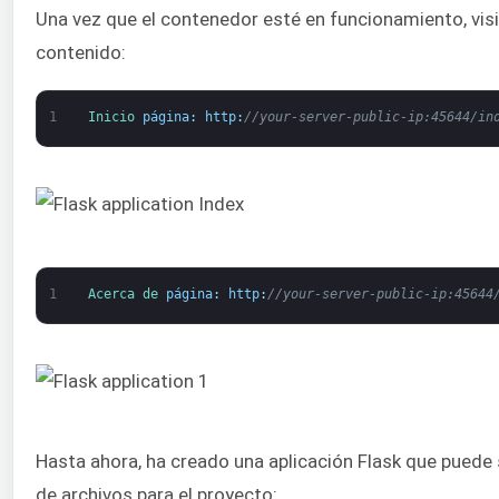
Una vez que el contenedor esté en funcionamiento, visit
contenido:
1
Inicio 
página
:
http
:
//your-server-public-ip:45644/in
1
Acerca de 
página
:
http
:
//your-server-public-ip:45644
Hasta ahora, ha creado una aplicación Flask que puede s
de archivos para el proyecto: