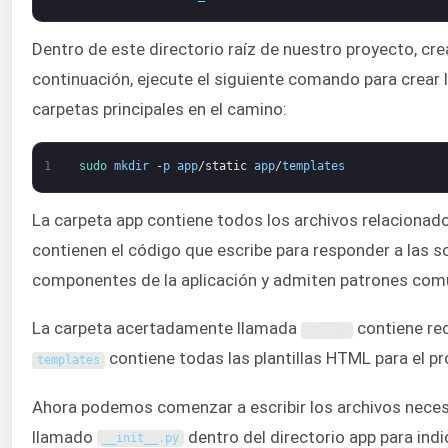
Dentro de este directorio raíz de nuestro proyecto, cr
continuación, ejecute el siguiente comando para crear 
carpetas principales en el camino:
1
sudo 
mkdir
-
p
app
/
static
app
/
templates
La carpeta app contiene todos los archivos relacionado
contienen el código que escribe para responder a las so
componentes de la aplicación y admiten patrones comun
La carpeta acertadamente llamada
contiene rec
static
contiene todas las plantillas HTML para el pr
templates
Ahora podemos comenzar a escribir los archivos necesar
llamado
dentro del directorio app para indi
__init__
.
py