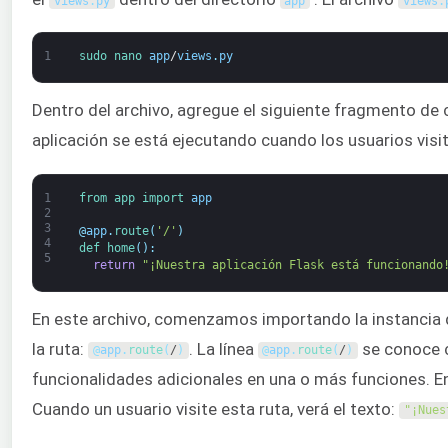
views
.
py
app
views
.
1
sudo 
nano 
app
/
views
.
py
Dentro del archivo, agregue el siguiente fragmento de
aplicación se está ejecutando cuando los usuarios visit
1
from 
app 
import 
app
2
3
@
app
.
route
(
'/'
)
4
def 
home
(
)
:
5
return
"¡Nuestra aplicación Flask está funcionando
En este archivo, comenzamos importando la instancia de
la ruta:
. La línea
se conoce
@
app
.
route
(
/
)
@
app
.
route
(
/
)
funcionalidades adicionales en una o más funciones. E
Cuando un usuario visite esta ruta, verá el texto:
"¡Nues