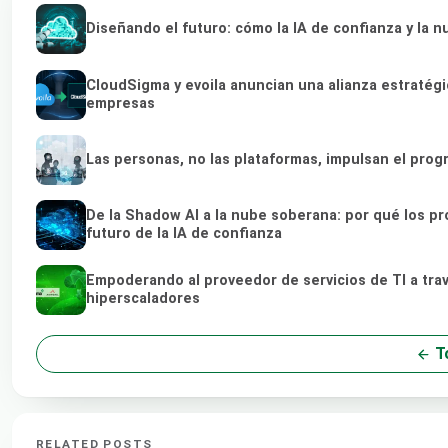
Diseñando el futuro: cómo la IA de confianza y la 
CloudSigma y evoila anuncian una alianza estratég
empresas
Las personas, no las plataformas, impulsan el prog
De la Shadow AI a la nube soberana: por qué los p
futuro de la IA de confianza
Empoderando al proveedor de servicios de TI a tra
hiperscaladores
To
RELATED POSTS