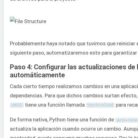
Probablemente haya notado que tuvimos que reiniciar e
siguiente paso, automatizaremos esto para garantizar
Paso 4: Configurar las actualizaciones de 
automáticamente
Cada cierto tiempo realizamos cambios en una aplicació
dependencias. Para que dichos cambios surtan efecto, 
tiene una función llamada
para recar
uWSGI
touch
-
reload
De forma nativa, Python tiene una función de
auto
-
reca
actualiza la aplicación cuando ocurre un cambio. Aunq
inactividad, puede consumir muchos recursos. Por lo t