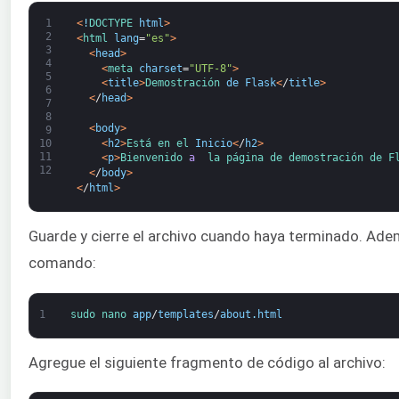
1
<
!
DOCTYPE 
html
>
2
<
html 
lang
=
"es"
>
3
<
head
>
4
<
meta 
charset
=
"UTF-8"
>
5
<
title
>
Demostración 
de Flask
<
/
title
>
6
<
/
head
>
7
8
<
body
>
9
<
h2
>
Está 
en el 
Inicio
<
/
h2
>
10
11
<
p
>
Bienvenido 
a
 la 
página de demostración de F
12
<
/
body
>
<
/
html
>
Guarde y cierre el archivo cuando haya terminado. Adem
comando:
1
sudo 
nano 
app
/
templates
/
about
.
html
Agregue el siguiente fragmento de código al archivo: