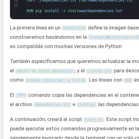
COPY
.
/
dependencies
.
txt
/
var
/
www
/
dependencies
.
txt
10
11
RUN 
pip 
install
-
r
/
var
/
www
/
dependencies
.
txt
La primera línea en un
define la imagen base
Dockerfile
construiremos basándonos en la
tiangolo
/
uwsgi
-
nginx
-
f
es compatible con muchas versiones de Python.
También especificamos que queremos actualizar la im
el
, y el
para desca
editor de texto 
nano
editor
cliente 
git
como
. Las líneas con
es
GitHub
,
Bitbucket
,
o
Gitlab
ENV
El
comando copia las dependencias en el contene
COPY
el archivo
e
las dependencias.
dependencies
.
txt
instalar
A continuación, creará el script
. Este script 
start
.
sh
puede ejecutar estos comandos progresivamente en la t
simplemente invocarlo desde la terminal con un solo 