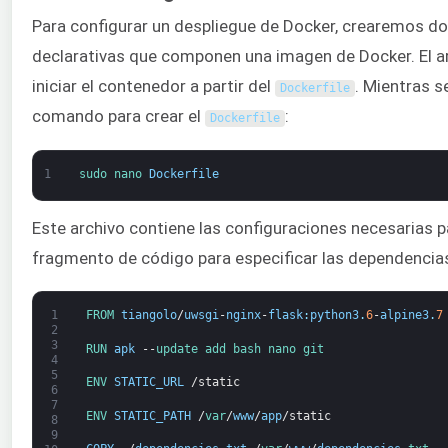
Para configurar un despliegue de Docker, crearemos do
declarativas que componen una imagen de Docker. El a
iniciar el contenedor a partir del
. Mientras s
Dockerfile
comando para crear el
:
Dockerfile
1
sudo 
nano 
Dockerfile
Este archivo contiene las configuraciones necesarias p
fragmento de código para especificar las dependencia
1
FROM 
tiangolo
/
uwsgi
-
nginx
-
flask
:
python3
.
6
-
alpine3
.
7
2
3
RUN 
apk
--
update 
add 
bash 
nano 
git
4
5
ENV 
STATIC_URL
/
static
6
7
ENV 
STATIC_PATH
/
var
/
www
/
app
/
static
8
9