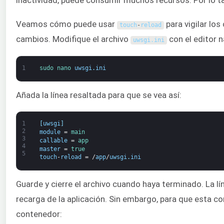
Veamos cómo puede usar
para vigilar los
touch
-
reload
cambios. Modifique el archivo
con el editor n
uwsgi
.
ini
1
sudo 
nano 
uwsgi
.
ini
Añada la línea resaltada para que se vea así:
1
[
uwsgi
]
2
module
=
main
3
callable
=
app
4
master
=
true
5
touch
-
reload
=
/
app
/
uwsgi
.
ini
Guarde y cierre el archivo cuando haya terminado. La lí
recarga de la aplicación. Sin embargo, para que esta co
contenedor: