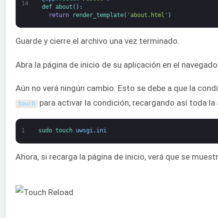
14
def 
about
(
)
:
return
render_template
(
'about.html'
)
Guarde y cierre el archivo una vez terminado.
Abra la página de inicio de su aplicación en el navegado
Aún no verá ningún cambio. Esto se debe a que la cond
para activar la condición, recargando así toda la
touch
1
sudo 
touch 
uwsgi
.
ini
Ahora, si recarga la página de inicio, verá que se mues