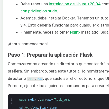
Debe tener una
instalación de Ubuntu 20.04
como
con privilegios sudo
.
Además, debe instalar Docker. Tenemos un tuto
y 4. Esto debería funcionar para cualquier distri
Finalmente, necesita tener
Nginx
instalado. Siga
¡Ahora, comencemos!
Paso 1: Preparar la aplicación Flask
Comenzaremos creando un directorio que contendrá nue
prefiera. Sin embargo, para este tutorial, lo nombrare
directorio
, que suele ser el directorio al que
/
var
/
www
Primero, ejecute los siguientes comandos para crear el 
1
sudo 
mkdir
/
var
/
www
/
flask_demo
2
3
cd
/
var
/
www
/
flask_demo