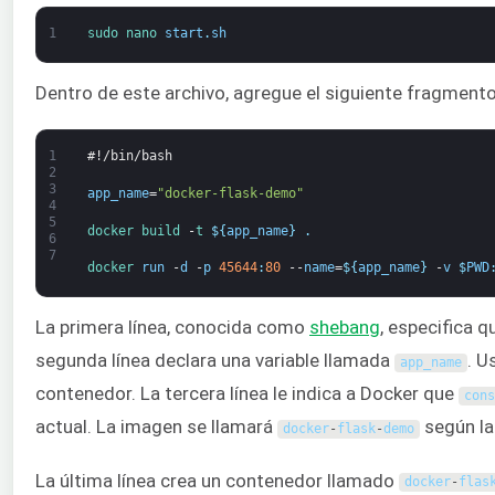
1
sudo 
nano 
start
.
sh
Dentro de este archivo, agregue el siguiente fragment
1
#!/bin/bash
2
3
app_name
=
"docker-flask-demo"
4
5
docker
build
-
t
$
{
app_name
}
.
6
7
docker 
run
-
d
-
p
45644
:
80
--
name
=
$
{
app_name
}
-
v
$
PWD
La primera línea, conocida como
shebang
, especifica 
segunda línea declara una variable llamada
. U
app_name
contenedor. La tercera línea le indica a Docker que
cons
actual. La imagen se llamará
según la 
docker
-
flask
-
demo
La última línea crea un contenedor llamado
docker
-
flas