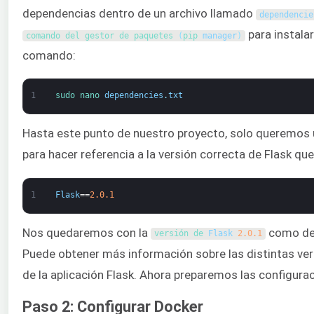
dependencias dentro de un archivo llamado
dependencie
para instalar
comando del gestor de paquetes
(
pip
manager
)
comando:
1
sudo 
nano 
dependencies
.
txt
Hasta este punto de nuestro proyecto, solo queremos
para hacer referencia a la versión correcta de Flask q
1
Flask
==
2.0.1
Nos quedaremos con la
como depe
versión de 
Flask
2.0.1
Puede obtener más información sobre las distintas ver
de la aplicación Flask. Ahora preparemos las configura
Paso 2: Configurar Docker