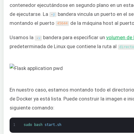
contenedor ejecutándose en segundo plano en un est
de ejecutarse. La
bandera vincula un puerto en el se
-
p
montando el puerto
de la máquina host al puert
45644
Usamos la
bandera para especificar un
volumen de 
-
v
predeterminada de Linux que contiene la ruta al
directo
En nuestro caso, estamos montando todo el directorio 
de Docker ya está lista. Puede construir la imagen e in
siguiente comando:
1
sudo 
bash 
start
.
sh