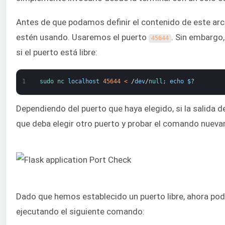
Antes de que podamos definir el contenido de este arc
estén usando. Usaremos el puerto
. Sin embargo,
45644
si el puerto está libre:
1
sudo 
nc 
localhost
45644
<
/
dev
/
null
;
echo
$
?
Dependiendo del puerto que haya elegido, si la salida 
que deba elegir otro puerto y probar el comando nuev
Dado que hemos establecido un puerto libre, ahora pode
ejecutando el siguiente comando: