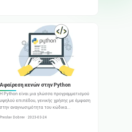
εντάχθηκε στο παγκόσμιο δίκτυο
ομόσπονδων κυρίαρχων εγχώριων cloud της
HPE / Cloudsigma για να προσφέρει μια απλή
λύση, χωρίς δέσμευση από συγκεκριμένο
πάροχο, με κορυφαία απόδοση, εξαιρετικά
ανθεκτική, μη τροποποιημένη και συμβατή
Αφαίρεση κενών στην Python
Η Python είναι μια γλώσσα προγραμματισμού
υψηλού επιπέδου, γενικής χρήσης με έμφαση
στην αναγνωσιμότητα του κώδικα.
Υποστηρίζει διάφορα προγραμματιστικά
Preslav Dobrev · 2023-03-24
υποδείγματα, για παράδειγμα, δομημένο,
αντικειμενοστρεφή και συναρτησιακό