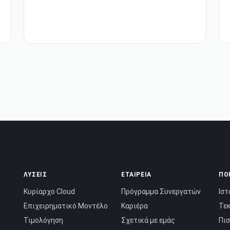
υψηλού κύρους εκδήλωση είχε ως στόχο να
συγκεντρώσει κορυφαία στελέχη και ηγέτες
τεχνολογίας από διάφορους κλάδους της
περιοχής για μια ημέρα ουσιαστικής
δικτύωσης και ανταλλαγής γνώσεων. Με την
αυξανόμενη παρουσία της CloudSigma στην
αγορά της Ασίας-Ειρηνικού, η εκδήλωση CTO
παρουσιάζει μια
ΛΎΣΕΙΣ
ΕΤΑΙΡΕΊΑ
ΠΌ
Κυρίαρχο Cloud
Πρόγραμμα Συνεργατών
Ιστ
Επιχειρηματικό Μοντέλο
Καριέρα
Τε
Τιμολόγηση
Σχετικά με εμάς
Πι