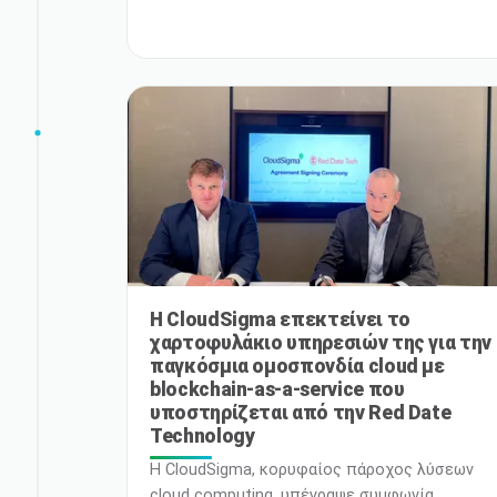
cloud της. Αυτή η στρατηγική αναβάθμιση
αποτελεί σημαντικό ορόσημο στη δέσμευση
της CloudSigma για την παροχή κορυφαίων
επιδόσεων και απαράμιλλης εμπειρίας
χρήστη στους πολύτιμους πελάτες της. Οι
τελικοί πελάτες μπορούν να
χρησιμοποιήσουν την αποθήκευση στη
Φρανκφούρτη a
Η CloudSigma επεκτείνει το
χαρτοφυλάκιο υπηρεσιών της για την
παγκόσμια ομοσπονδία cloud με
blockchain-as-a-service που
υποστηρίζεται από την Red Date
Technology
Η CloudSigma, κορυφαίος πάροχος λύσεων
cloud computing, υπέγραψε συμφωνία