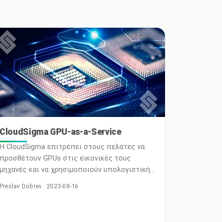
CloudSigma GPU-as-a-Service
Η CloudSigma επιτρέπει στους πελάτες να
προσθέτουν GPUs στις εικονικές τους
μηχανές και να χρησιμοποιούν υπολογιστική
ισχύ υψηλής απόδοσης και οικονομικά
Preslav Dobrev · 2023-08-16
αποδοτική, που μπορεί να ανταποκριθεί
στους πιο απαιτητικούς φόρτους εργασίας. Η
καρδιά της προσφοράς GPU της CloudSigma