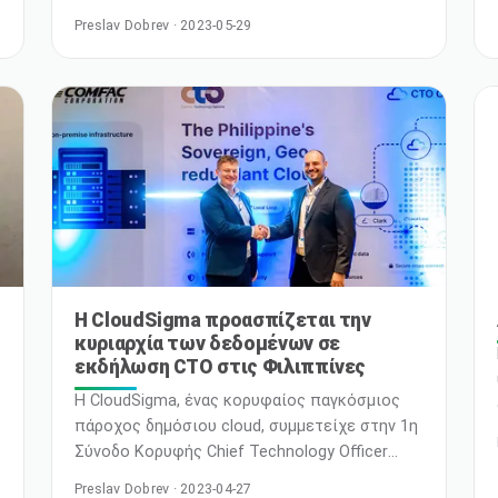
συμμετοχή της στην πολυαναμενόμενη
Preslav Dobrev · 2023-05-29
εκδήλωση HPE Discover στο Las Vegas από
τις 20 έως τις 22 Ιουνίου 2023. Στην
εκδήλωση, η CloudSigma θα παρουσιάσει τη
μοναδική της λύση cloud-as-a-service,
αξιοποιώντας το παγκόσμιο δίκτυο
ομοσπονδιακών κυρίαρχων εγχώριων cloud.
Το HPE Discover είναι μια ετήσια τεχνολογική
εκδήλωση που β
Η CloudSigma προασπίζεται την
κυριαρχία των δεδομένων σε
εκδήλωση CTO στις Φιλιππίνες
Η CloudSigma, ένας κορυφαίος παγκόσμιος
πάροχος δημόσιου cloud, συμμετείχε στην 1η
Σύνοδο Κορυφής Chief Technology Officer
(CTO): Cloud 4.0 στις Φιλιππίνες. Αυτή η
Preslav Dobrev · 2023-04-27