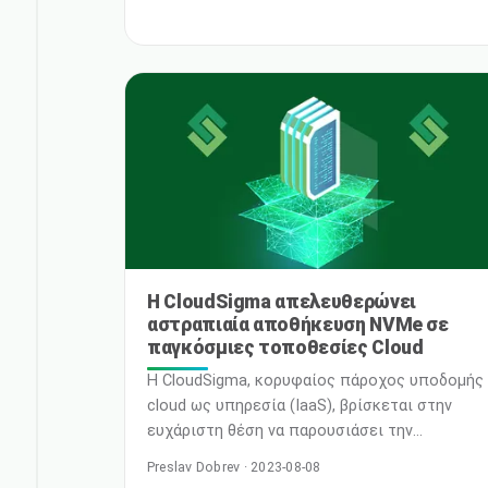
επεκτασιμότητα και οικονομική
αποδοτικότητα Η CloudSigma, κορυφαίος
πάροχος ευέλικτων και υψηλής απόδοσης
λύσεων cloud, βρίσκεται στην ευχάριστη θέση
να ανακοινώσει την έναρξη λειτουργίας της
νέας της τοποθεσίας cloud στο Cardiff, United
Kingdom. Αυτή η στρατηγική επέκταση είναι
σε συνερ
Η CloudSigma απελευθερώνει
αστραπιαία αποθήκευση NVMe σε
παγκόσμιες τοποθεσίες Cloud
Η CloudSigma, κορυφαίος πάροχος υποδομής
cloud ως υπηρεσία (IaaS), βρίσκεται στην
ευχάριστη θέση να παρουσιάσει την
τεχνολογία αποθήκευσης Non-Volatile
Preslav Dobrev · 2023-08-08
Memory Express (NVMe) στις τοποθεσίες