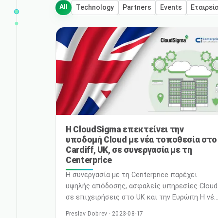
All
Technology
Partners
Events
Εταιρεί
Η CloudSigma επεκτείνει την
υποδομή Cloud με νέα τοποθεσία στο
Cardiff, UK, σε συνεργασία με τη
Centerprice
Η συνεργασία με τη Centerprice παρέχει
υψηλής απόδοσης, ασφαλείς υπηρεσίες Cloud
σε επιχειρήσεις στο UK και την Ευρώπη Η νέα
τοποθεσία προσφέρει υψηλή διαθεσιμότητα,
Preslav Dobrev · 2023-08-17