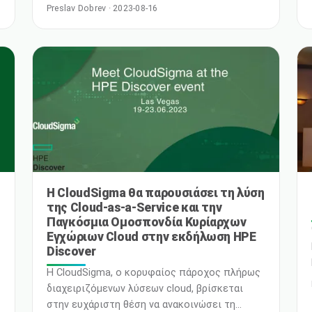
σηματοδοτώντας ένα σημαντικό ορόσημο
Preslav Dobrev · 2023-08-16
στην εξέλιξη του υπολογιστικού νέφους.
Αυτή η καινοτόμος λύση δίνει τη δυνατότητα
σε επιχειρήσεις και ερευνητές να
αξιοποιήσουν την τεράστια ισχύ των μονάδων
επεξεργασίας γραφικών (GPUs) για
απαράμιλλη απόδοση, αποτελεσματικότητα
και καινοτομία. Με τ
Η CloudSigma θα παρουσιάσει τη λύση
της Cloud-as-a-Service και την
Παγκόσμια Ομοσπονδία Κυρίαρχων
Εγχώριων Cloud στην εκδήλωση HPE
Discover
Η CloudSigma, ο κορυφαίος πάροχος πλήρως
διαχειριζόμενων λύσεων cloud, βρίσκεται
στην ευχάριστη θέση να ανακοινώσει τη