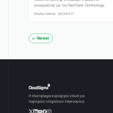
συνεργασίας με την Red Date Technology,
κορυφαίο πάροχο υποδομών τεχνολογίας
Preslav Dobrev · 2023-05-17
blockchain. Η συνεργασία θα φέρει τη
διαχειριζόμενη υπηρεσία blockchain-as-a-
service στο πλήρες δίκτυο των τοποθεσιών
cloud της CloudSigma, οι οποίες
← Newer
περιλαμβάνουν τις ΗΠΑ, το Μεξικό, το
Ηνωμένο Βασίλειο, τη Γερμανία, την Ελβετία,
τη Σουηδία, την Αίγυπτο, τη Σαουδική Αραβία,
την Ινδία, τις Φιλιππί
Η πλατφόρμα κυρίαρχου cloud για
παρόχους υπηρεσιών παγκοσμίως.