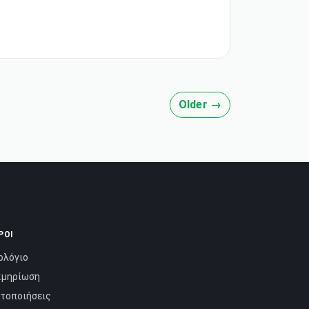
προγραμματισμό. Συχνά, η Python
περιγράφεται ως «batteries included», χάρη
στην ολοκληρωμένη τυπική βιβλιοθήκη της.
Σε αυτόν τον οδηγό, θα μάθουμε διάφορους
τρόπους αφαίρεσης κενών διαστημάτων από
μια συμβολοσειρά
Older →
ΡΟΙ
ολόγιο
κμηρίωση
στοποιήσεις