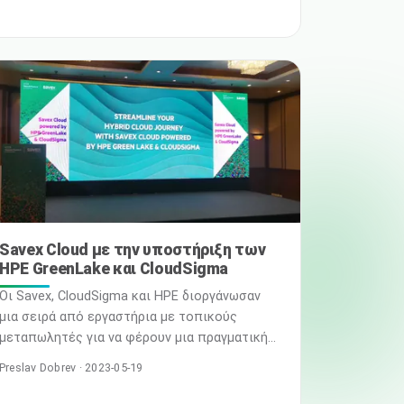
είναι η NVIDIA A100 Tensor Core GPU,
βελτιστοποιημένη για HPC, AI και ανάλυση
δεδομένων. Η A100 ξεπερνά σε απόδοση την
NVIDIA TESLA V100 και διαθέτει νέα
χαρακτηριστικά που οι εφαρμογές AI
μπορούν να εκμεταλλευτούν πλήρως …
Διαβάστε περισσότερα
Savex Cloud με την υποστήριξη των
HPE GreenLake και CloudSigma
Οι Savex, CloudSigma και HPE διοργάνωσαν
μια σειρά από εργαστήρια με τοπικούς
μεταπωλητές για να φέρουν μια πραγματική
προσφορά cloud στην ινδική αγορά Η Savex
Preslav Dobrev · 2023-05-19
Technologies Pvt Ltd, η μεγαλύτερη ιδιωτική
εταιρεία διανομής πληροφορικής στην Ινδία,