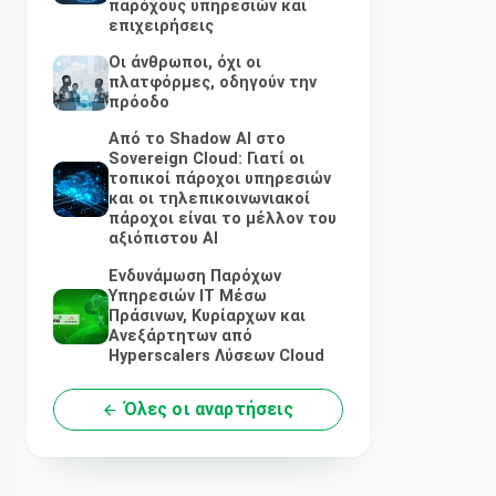
παρόχους υπηρεσιών και
επιχειρήσεις
Οι άνθρωποι, όχι οι
πλατφόρμες, οδηγούν την
πρόοδο
Από το Shadow AI στο
Sovereign Cloud: Γιατί οι
τοπικοί πάροχοι υπηρεσιών
και οι τηλεπικοινωνιακοί
πάροχοι είναι το μέλλον του
αξιόπιστου AI
Ενδυνάμωση Παρόχων
Υπηρεσιών IT Μέσω
Πράσινων, Κυρίαρχων και
Ανεξάρτητων από
Hyperscalers Λύσεων Cloud
Όλες οι αναρτήσεις