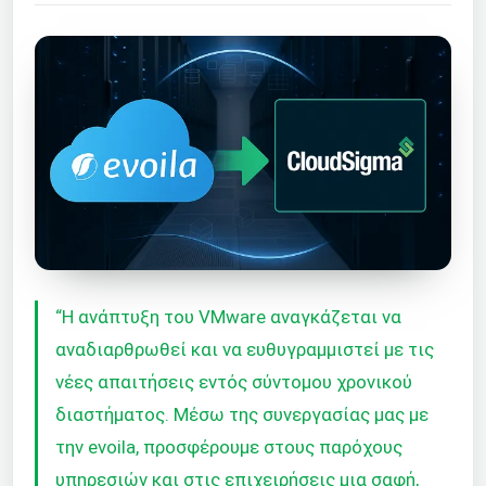
“Η ανάπτυξη του VMware αναγκάζεται να
αναδιαρθρωθεί και να ευθυγραμμιστεί με τις
νέες απαιτήσεις εντός σύντομου χρονικού
διαστήματος. Μέσω της συνεργασίας μας με
την evoila, προσφέρουμε στους παρόχους
υπηρεσιών και στις επιχειρήσεις μια σαφή,