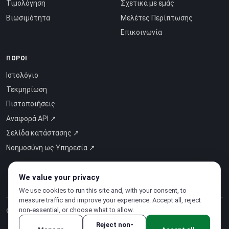
Τιμολόγηση
Σχετικά με εμάς
Βιωσιμότητα
Μελέτες Περίπτωσης
Επικοινωνία
ΠΌΡΟΙ
Ιστολόγιο
Τεκμηρίωση
Πιστοποιήσεις
Αναφορά API ↗
Σελίδα κατάστασης ↗
Νοημοσύνη ως Υπηρεσία ↗
We value your privacy
We use cookies to run this site and, with your consent, to
measure traffic and improve your experience. Accept all, reject
non-essential, or choose what to allow.
© 2026 CloudSigma Holding AG.
Όλα τα δικαιώματα διατηρούνται
.
Reject non-