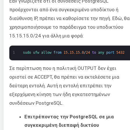
Εάν γνωρίζετε ότι οι συνδέσεις PostgreSQL
προέρχονται από ένα συγκεκριμένο υποδίκτυο ή
διεύθυνση IP, πρέπει να καθορίσετε την πηγή. Εδώ, θα
χρησιμοποιήσουμε το παράδειγμα του υποδικτύου
15.15.15.0/24 για άλλη μια φορά:
1
sudo 
ufw 
allow 
from
15.15.15.0
/
24
to
any 
port
5432
Σε περίπτωση που η πολιτική OUTPUT δεν έχει
οριστεί σε ACCEPT, θα πρέπει να εκτελέσετε μια
δεύτερη εντολή. Αυτή η εντολή επιτρέπει την
εξερχόμενη κίνηση των ήδη εγκατεστημένων
συνδέσεων PostgreSQL.
Επιτρέποντας την PostgreSQL σε μια
συγκεκριμένη διεπαφή δικτύου