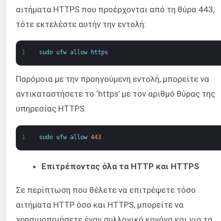
αιτήματα HTTPS που προέρχονται από τη θύρα 443,
τότε εκτελέστε αυτήν την εντολή:
1
sudo 
ufw 
allow 
https
Παρόμοια με την προηγούμενη εντολή, μπορείτε να
αντικαταστήσετε το ‘https’ με τον αριθμό θύρας της
υπηρεσίας HTTPS:
1
sudo 
ufw 
allow
443
Επιτρέποντας όλα τα HTTP και HTTPS
Σε περίπτωση που θέλετε να επιτρέψετε τόσο
αιτήματα HTTP όσο και HTTPS, μπορείτε να
χρησιμοποιήσετε έναν συλλογικό κανόνα και για τα