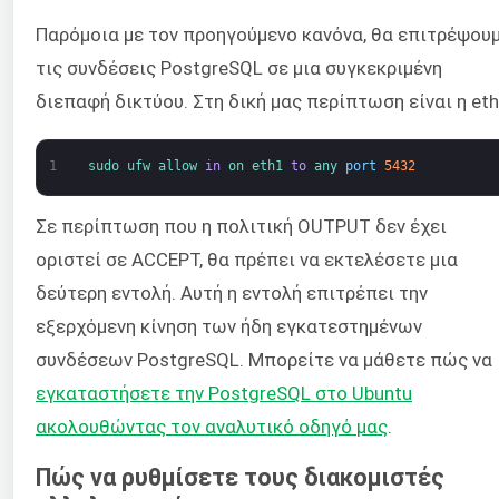
Παρόμοια με τον προηγούμενο κανόνα, θα επιτρέψου
τις συνδέσεις PostgreSQL σε μια συγκεκριμένη
διεπαφή δικτύου. Στη δική μας περίπτωση είναι η eth
1
sudo 
ufw 
allow 
in
on 
eth1 
to
any 
port
5432
Σε περίπτωση που η πολιτική OUTPUT δεν έχει
οριστεί σε ACCEPT, θα πρέπει να εκτελέσετε μια
δεύτερη εντολή. Αυτή η εντολή επιτρέπει την
εξερχόμενη κίνηση των ήδη εγκατεστημένων
συνδέσεων PostgreSQL. Μπορείτε να μάθετε πώς να
εγκαταστήσετε την PostgreSQL στο Ubuntu
ακολουθώντας τον αναλυτικό οδηγό μας
.
Πώς να ρυθμίσετε τους διακομιστές