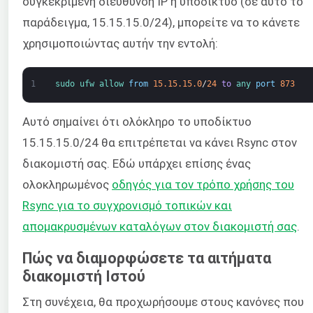
συγκεκριμένη διεύθυνση IP ή υποδίκτυο (σε αυτό το
παράδειγμα, 15.15.15.0/24), μπορείτε να το κάνετε
χρησιμοποιώντας αυτήν την εντολή:
1
sudo 
ufw 
allow 
from
15.15.15.0
/
24
to
any 
port
873
Αυτό σημαίνει ότι ολόκληρο το υποδίκτυο
15.15.15.0/24 θα επιτρέπεται να κάνει Rsync στον
διακομιστή σας. Εδώ υπάρχει επίσης ένας
ολοκληρωμένος
οδηγός για τον τρόπο χρήσης του
Rsync για το συγχρονισμό τοπικών και
απομακρυσμένων καταλόγων στον διακομιστή σας
.
Πώς να διαμορφώσετε τα αιτήματα
διακομιστή Ιστού
Στη συνέχεια, θα προχωρήσουμε στους κανόνες που