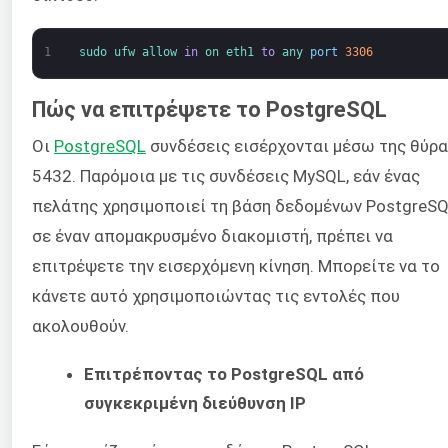
1
sudo 
ufw 
allow 
in
on 
eth1 
to
any 
port
3306
Πώς να επιτρέψετε το PostgreSQL
Οι
PostgreSQL
συνδέσεις εισέρχονται μέσω της θύρ
5432. Παρόμοια με τις συνδέσεις MySQL, εάν ένας
πελάτης χρησιμοποιεί τη βάση δεδομένων PostgreS
σε έναν απομακρυσμένο διακομιστή, πρέπει να
επιτρέψετε την εισερχόμενη κίνηση. Μπορείτε να το
κάνετε αυτό χρησιμοποιώντας τις εντολές που
ακολουθούν.
Επιτρέποντας το PostgreSQL από
συγκεκριμένη διεύθυνση IP