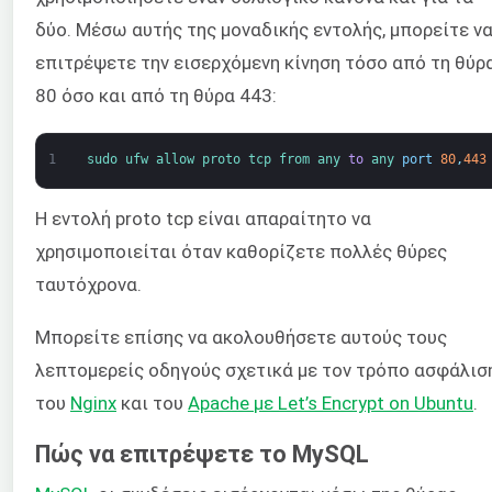
δύο. Μέσω αυτής της μοναδικής εντολής, μπορείτε ν
επιτρέψετε την εισερχόμενη κίνηση τόσο από τη θύρ
80 όσο και από τη θύρα 443:
1
sudo 
ufw 
allow 
proto 
tcp 
from 
any 
to
any 
port
80
,
443
Η εντολή proto tcp είναι απαραίτητο να
χρησιμοποιείται όταν καθορίζετε πολλές θύρες
ταυτόχρονα.
Μπορείτε επίσης να ακολουθήσετε αυτούς τους
λεπτομερείς οδηγούς σχετικά με τον τρόπο ασφάλισ
του
Nginx
και του
Apache με Let’s Encrypt on Ubuntu
.
Πώς να επιτρέψετε το MySQL