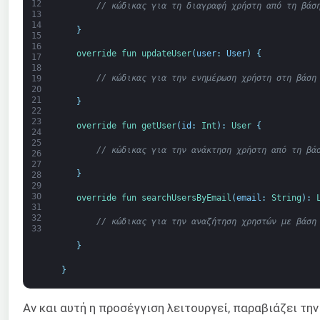
12
// κώδικας για τη διαγραφή χρήστη από τη βάσ
13
14
}
15
16
override 
fun 
updateUser
(
user
:
User
)
{
17
18
// κώδικας για την ενημέρωση χρήστη στη βάση
19
20
21
}
22
23
override 
fun 
getUser
(
id
:
Int
)
:
User
{
24
25
// κώδικας για την ανάκτηση χρήστη από τη βά
26
27
}
28
29
30
override 
fun 
searchUsersByEmail
(
email
:
String
)
:
31
32
// κώδικας για την αναζήτηση χρηστών με βάση
33
}
}
Αν και αυτή η προσέγγιση λειτουργεί, παραβιάζει τη