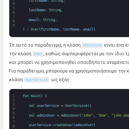
firstName
:
String
,
4
5
lastName
:
String
,
6
7
email
:
String
,
8
9
)
:
User
(
firstName
,
lastName
,
email
)
Σε αυτό το παράδειγμα, η κλάση
είναι ένα 
AdminUser
την κλάση
, καθώς συμπεριφέρεται με τον ίδιο 
User
και μπορεί να χρησιμοποιηθεί οπουδήποτε αναμένετα
Για παράδειγμα, μπορούμε να χρησιμοποιήσουμε την
κλάση
ως εξής:
UserService
1
fun 
main
(
)
{
2
3
val 
userService
=
UserService
(
)
4
5
val 
adminUser
=
AdminUser
(
"John"
,
"Doe"
,
"john.do
6
7
userService
.
createUser
(
adminUser
)
8