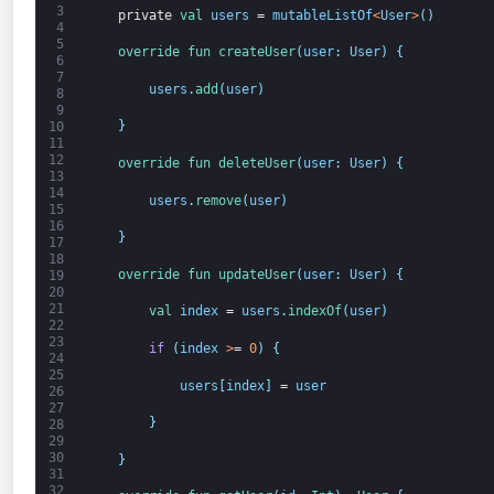
3
private
val 
users
=
mutableListOf
<
User
>
(
)
4
5
override 
fun 
createUser
(
user
:
User
)
{
6
7
users
.
add
(
user
)
8
9
}
10
11
12
override 
fun 
deleteUser
(
user
:
User
)
{
13
14
users
.
remove
(
user
)
15
16
}
17
18
override 
fun 
updateUser
(
user
:
User
)
{
19
20
21
val 
index
=
users
.
indexOf
(
user
)
22
23
if
(
index
>
=
0
)
{
24
25
users
[
index
]
=
user
26
27
}
28
29
30
}
31
32