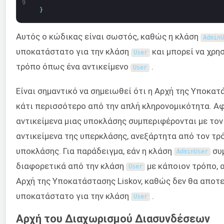
9
}
Αυτός ο κώδικας είναι σωστός, καθώς η κλάση
AdminU
υποκατάστατο για την κλάση
και μπορεί να χρησ
User
τρόπο όπως ένα αντικείμενο
.
User
Είναι σημαντικό να σημειωθεί ότι η Αρχή της Υποκα
κάτι περισσότερο από την απλή κληρονομικότητα. Αφ
αντικείμενα μιας υποκλάσης συμπεριφέρονται με τον
αντικείμενα της υπερκλάσης, ανεξάρτητα από τον τρ
υποκλάσης. Για παράδειγμα, εάν η κλάση
συ
AdminUser
διαφορετικά από την κλάση
με κάποιον τρόπο, 
User
Αρχή της Υποκατάστασης Liskov, καθώς δεν θα αποτ
υποκατάστατο για την κλάση
.
User
Αρχή του Διαχωρισμού Διασυνδέσεων