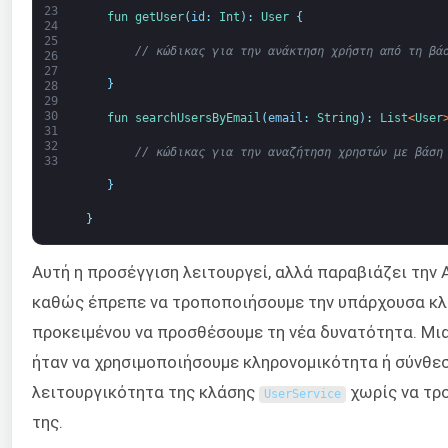
23
fun 
getUser
(
id
:
Int
)
:
User
{
24
25
// κώδικας για την ανάκτηση χρήστη από τη βά
26
27
}
28
29
30
fun 
searchUsersByEmail
(
email
:
String
)
:
List
<
User
31
32
// κώδικας για την αναζήτηση χρηστών με βάση
33
}
}
Αυτή η προσέγγιση λειτουργεί, αλλά παραβιάζει την 
καθώς έπρεπε να τροποποιήσουμε την υπάρχουσα κ
προκειμένου να προσθέσουμε τη νέα δυνατότητα. Μι
ήταν να χρησιμοποιήσουμε κληρονομικότητα ή σύνθεσ
λειτουργικότητα της κλάσης
χωρίς να τρ
UserService
της.