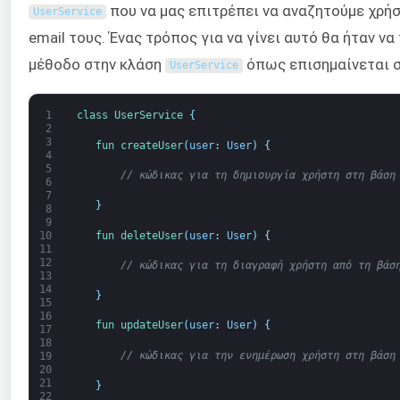
που να μας επιτρέπει να αναζητούμε χρήσ
UserService
email τους. Ένας τρόπος για να γίνει αυτό θα ήταν ν
μέθοδο στην κλάση
όπως επισημαίνεται 
UserService
1
class
UserService
{
2
3
fun 
createUser
(
user
:
User
)
{
4
5
// κώδικας για τη δημιουργία χρήστη στη βάση
6
7
}
8
9
fun 
deleteUser
(
user
:
User
)
{
10
11
12
// κώδικας για τη διαγραφή χρήστη από τη βάσ
13
14
}
15
16
fun 
updateUser
(
user
:
User
)
{
17
18
// κώδικας για την ενημέρωση χρήστη στη βάση
19
20
21
}
22