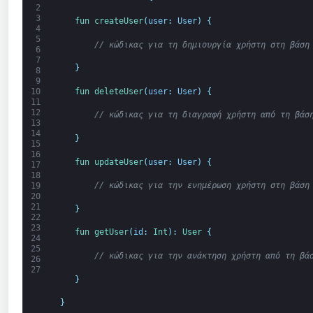
2
3
fun 
createUser
(
user
:
User
)
{
4
5
// κώδικας για τη δημιουργία χρήστη στη βάση
6
7
}
8
9
fun 
deleteUser
(
user
:
User
)
{
10
11
12
// κώδικας για τη διαγραφή χρήστη από τη βάσ
13
14
}
15
16
fun 
updateUser
(
user
:
User
)
{
17
18
// κώδικας για την ενημέρωση χρήστη στη βάση
19
20
21
}
22
23
fun 
getUser
(
id
:
Int
)
:
User
{
24
25
// κώδικας για την ανάκτηση χρήστη από τη βά
26
27
}
}