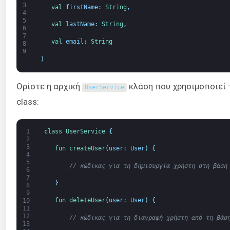
3
val 
firstName
:
String
,
4
5
val 
lastName
:
String
,
6
7
val 
email
:
String
8
9
)
Ορίστε η αρχική
κλάση που χρησιμοποιεί
UserService
class:
1
class
UserService
{
2
3
fun 
createUser
(
user
:
User
)
{
4
5
// κώδικας για τη δημιουργία χρήστη στη βάση
6
7
}
8
9
fun 
deleteUser
(
user
:
User
)
{
10
11
12
// κώδικας για τη διαγραφή χρήστη από τη βάσ
13