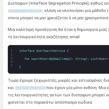
Διεπαφών (Interface Segregation Principle), καθώς α
κλάση να υλοποιήσει μια μέθοδο 
DatabaseUserService
οποία μπορεί να μην χρειάζεται ή να μην χρησιμοποιεί
Μια καλύτερη προσέγγιση θα ήταν η δημιουργία μια
τη λειτουργικότητα αναζήτησης email:
1
interface
UserSearchService
{
2
3
fun 
searchUsersByEmail
(
email
:
String
)
:
List
<
User
>
4
5
}
Τώρα έχουμε ξεχωριστές, μικρές και εστιασμένες δι
και
που έχουν μία μόνο ευθύνη. Μια 
UserSearchService
τις λειτουργικότητες αυτών των διεπαφών μπορεί ν
φαίνεται στο παρακάτω απόσπασμα κώδικα: