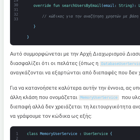
29
30
override 
fun 
searchUsersByEmail
(
email
:
String
)
:
31
32
// κώδικας για την αναζήτηση χρηστών με βάση
33
}
}
Αυτό συμμορφώνεται με την Αρχή Διαχωρισμού Διασ
διασφαλίζει ότι οι πελάτες (όπως η
DatabaseUserServi
αναγκάζονται να εξαρτώνται από διεπαφές που δεν 
Για να κατανοήσετε καλύτερα αυτήν την έννοια, ας υ
άλλη κλάση που ονομάζεται
που υλο
MemoryUserService
διεπαφή αλλά δεν χρειάζεται τη λειτουργικότητα αν
να γράψουμε τον κώδικα ως εξής:
1
class
MemoryUserService
:
UserService
{
2