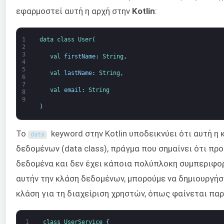
εφαρμοστεί αυτή η αρχή στην
Kotlin
:
1
data 
class
User
(
2
3
val 
firstName
:
String
,
4
5
val 
lastName
:
String
,
6
7
val 
email
:
String
8
9
)
Το
keyword στην Kotlin υποδεικνύει ότι αυτή η 
data
δεδομένων (data class), πράγμα που σημαίνει ότι πρ
δεδομένα και δεν έχει κάποια πολύπλοκη συμπεριφο
αυτήν την κλάση δεδομένων, μπορούμε να δημιουργή
κλάση για τη διαχείριση χρηστών, όπως φαίνεται πα
1
class
UserService
{