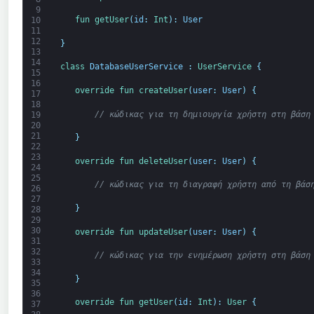
9
fun 
getUser
(
id
:
Int
)
:
User
10
11
12
}
13
14
class
DatabaseUserService
:
UserService
{
15
16
override 
fun 
createUser
(
user
:
User
)
{
17
18
// κώδικας για τη δημιουργία χρήστη στη βάση
19
20
21
}
22
23
override 
fun 
deleteUser
(
user
:
User
)
{
24
25
// κώδικας για τη διαγραφή χρήστη από τη βάσ
26
27
}
28
29
30
override 
fun 
updateUser
(
user
:
User
)
{
31
32
// κώδικας για την ενημέρωση χρήστη στη βάση
33
34
}
35
36
override 
fun 
getUser
(
id
:
Int
)
:
User
{
37