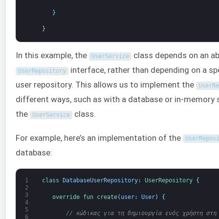
}
}
In this example, the
class depends on an ab
UserService
interface, rather than depending on a sp
UserRepository
user repository. This allows us to implement the
UserRe
different ways, such as with a database or in-memory 
the
class.
UserService
For example, here’s an implementation of the
UserRepos
database:
1
class
DatabaseUserRepository
:
UserRepository
{
2
3
override 
fun 
create
(
user
:
User
)
{
4
5
// κώδικας για τη δημιουργία ενός χρήστη στη
6