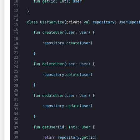
fun 
get
(
id
:
Int
)
:
User
10
11
12
}
13
14
class
UserService
(
private
val 
repository
:
UserRepos
15
16
fun 
createUser
(
user
:
User
)
{
17
18
repository
.
create
(
user
)
19
20
21
}
22
23
fun 
deleteUser
(
user
:
User
)
{
24
25
repository
.
delete
(
user
)
26
27
}
28
29
30
fun 
updateUser
(
user
:
User
)
{
31
32
repository
.
update
(
user
)
33
34
}
35
36
fun 
getUser
(
id
:
Int
)
:
User
{
37
38
39
return
repository
.
get
(
id
)