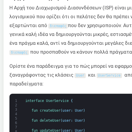
Η Αρχή του Διαχωρισμού Διασυνδέσεων (ISP) είναι μ
λογισμικού που ορίζει ότι οι πελάτες δεν θα πρέπει
εξαρτώνται από
που δεν χρησιμοποιούν. Αυτό
διεπαφές
γενικά καλή ιδέα να δημιουργούνται μικρές, εστιασμ
ένα πράγμα καλά, αντί να δημιουργούνται μεγάλες δι
που προσπαθούν να κάνουν πολλά πράγματα
διεπαφές
Ορίστε ένα παράδειγμα για το πώς μπορεί να εφαρμοσ
ξαναγράφοντας τις κλάσεις
και
από
User
UserService
παραδείγματα:
1
interface
UserService
{
2
3
fun 
createUser
(
user
:
User
)
4
5
fun 
deleteUser
(
user
:
User
)
6
7
fun 
updateUser
(
user
:
User
)
8