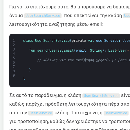
Για να το επιτύχουμε αυτό, θα μπορούσαμε να δημιου
όνομα
που επεκτείνει την κλάση
UserSearchService
Us
λειτουργικότητα αναζήτησης μέσω email:
1
class
UserSearchService
(
private
val 
userService
:
Use
2
3
fun 
searchUsersByEmail
(
email
:
String
)
:
List
<
User
>
4
5
// κώδικας για την αναζήτηση χρηστών με βάση 
6
7
}
8
9
}
Σε αυτό το παράδειγμα, η κλάση
είνα
UserSearchService
καθώς παρέχει πρόσθετη λειτουργικότητα πέρα από
από την
κλάση. Ταυτόχρονα, η
UserService
UserService
για τροποποίηση, καθώς δεν χρειάστηκε να τροποπο
για να προσθέσουμε τη δυνατότητα αναζήτησης μέσω