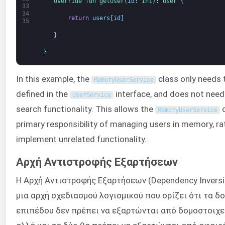
override 
fun 
getUser
(
id
:
Int
)
:
User
{
33
34
return
users
[
id
]
35
}
}
In this example, the
class only needs
MemoryUserService
defined in the
interface, and does not need
UserService
search functionality. This allows the
c
MemoryUserService
primary responsibility of managing users in memory, ra
implement unrelated functionality.
Αρχή Αντιστροφής Εξαρτήσεων
Η Αρχή Αντιστροφής Εξαρτήσεων (Dependency Inversion 
μια αρχή σχεδιασμού λογισμικού που ορίζει ότι τα 
επιπέδου δεν πρέπει να εξαρτώνται από δομοστοιχε