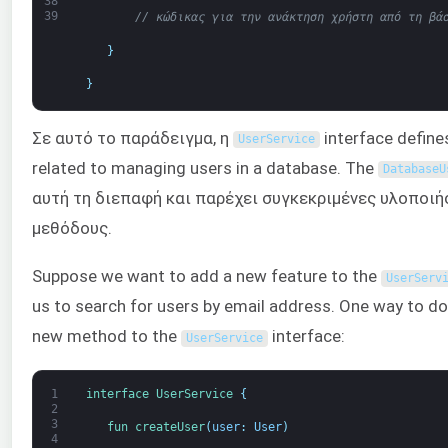
38
39
// κώδικας για την ανάκτηση χρήστη από τη βά
}
}
Σε αυτό το παράδειγμα, η
interface define
UserService
related to managing users in a database. The
DatabaseU
αυτή τη διεπαφή και παρέχει συγκεκριμένες υλοποιήσ
μεθόδους.
Suppose we want to add a new feature to the
UserServ
us to search for users by email address. One way to do
new method to the
interface:
UserService
1
interface
UserService
{
2
3
fun 
createUser
(
user
:
User
)
4