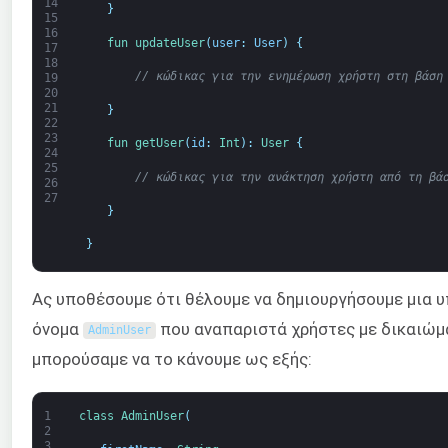
14
}
15
16
fun 
updateUser
(
user
:
User
)
{
17
18
// κώδικας για την ενημέρωση χρήστη στη βάση
19
20
21
}
22
23
fun 
getUser
(
id
:
Int
)
:
User
{
24
25
// κώδικας για την ανάκτηση χρήστη από τη βά
26
27
}
}
Ας υποθέσουμε ότι θέλουμε να δημιουργήσουμε μια 
όνομα
που αναπαριστά χρήστες με δικαιώμα
AdminUser
μπορούσαμε να το κάνουμε ως εξής:
1
class
AdminUser
(
2
3