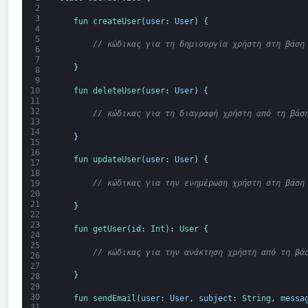
2
3
fun 
createUser
(
user
:
User
)
{
4
5
// κώδικας για τη δημιουργία χρήστη στη βάση
6
7
}
8
9
fun 
deleteUser
(
user
:
User
)
{
10
11
12
// κώδικας για τη διαγραφή χρήστη από τη βάσ
13
14
}
15
16
fun 
updateUser
(
user
:
User
)
{
17
18
// κώδικας για την ενημέρωση χρήστη στη βάση
19
20
21
}
22
23
fun 
getUser
(
id
:
Int
)
:
User
{
24
25
// κώδικας για την ανάκτηση χρήστη από τη βά
26
27
}
28
29
30
fun 
sendEmail
(
user
:
User
,
subject
:
String
,
messa
31