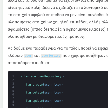
αλλά και τα δύο θα πρέπει να εξαρτώνται από αφαιρέ
είναι γενικά καλή ιδέα να σχεδιάζετε το λογισμικό 
τα στοιχεία υψηλού επιπέδου να μην είναι συνδεδεμέ
υλοποιήσεις στοιχείων χαμηλού επιπέδου, αλλά μάλ
αφαιρέσεις (όπως διεπαφές ή αφηρημένες κλάσεις) 
υλοποιηθούν με διαφορετικούς τρόπους.
Ας δούμε ένα παράδειγμα για το πώς μπορεί να εφαρμ
κλάσεις
και
που χρησιμοποιήθηκαν 
User
UserService
αποσπάσματα κώδικα:
1
interface
UserRepository
{
2
3
fun 
create
(
user
:
User
)
4
5
fun 
delete
(
user
:
User
)
6
7
fun 
update
(
user
:
User
)
8
9