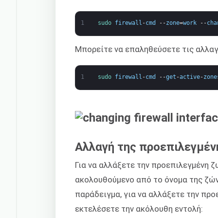
1
sudo 
firewall
-
cmd
--
zone
=
work
--
cha
Μπορείτε να επαληθεύσετε τις αλλα
1
sudo 
firewall
-
cmd
--
get
-
active
-
zone
Αλλαγή της προεπιλεγμέν
Για να αλλάξετε την προεπιλεγμένη ζ
ακολουθούμενο από το όνομα της ζών
παράδειγμα, για να αλλάξετε την προ
εκτελέσετε την ακόλουθη εντολή: