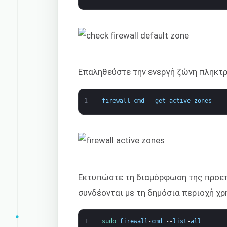
Επαληθεύστε την ενεργή ζώνη πληκτ
1
firewall
-
cmd
--
get
-
active
-
zones
Εκτυπώστε τη διαμόρφωση της προεπι
συνδέονται με τη δημόσια περιοχή χ
1
sudo 
firewall
-
cmd
--
list
-
all