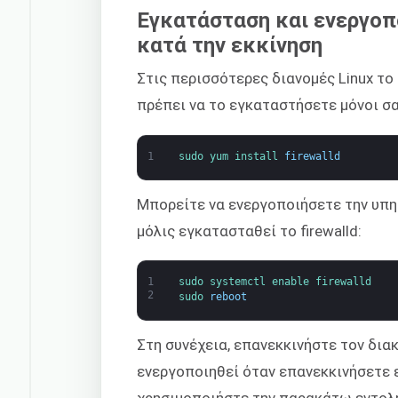
Εγκατάσταση και ενεργοπ
κατά την εκκίνηση
Στις περισσότερες διανομές Linux το 
πρέπει να το εγκαταστήσετε μόνοι σ
1
sudo 
yum 
install 
firewalld
Μπορείτε να ενεργοποιήσετε την υπη
μόλις εγκατασταθεί το firewalld:
1
sudo 
systemctl 
enable 
firewalld
2
sudo 
reboot
Στη συνέχεια, επανεκκινήστε τον δια
ενεργοποιηθεί όταν επανεκκινήσετε 