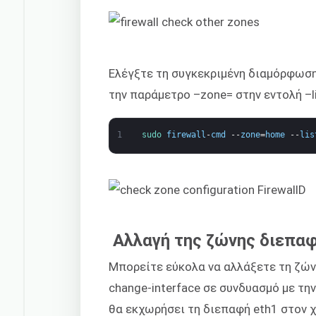
Ελέγξτε τη συγκεκριμένη διαμόρφωση
την παράμετρο –zone= στην εντολή –lis
1
sudo 
firewall
-
cmd
--
zone
=
home
--
lis
Αλλαγή της ζώνης διεπα
Μπορείτε εύκολα να αλλάξετε τη ζών
change-interface σε συνδυασμό με τη
θα εκχωρήσει τη διεπαφή eth1 στον 