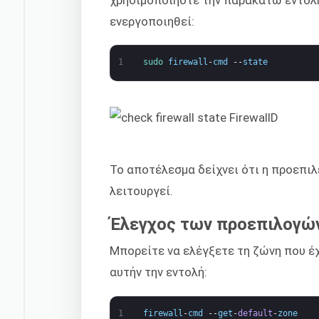
χρησιμοποιήστε την παρακάτω εντολή
ενεργοποιηθεί:
1
sudo 
firewall
-
cmd
--
state
Το αποτέλεσμα δείχνει ότι η προεπι
λειτουργεί.
Έλεγχος των προεπιλογώ
Μπορείτε να ελέγξετε τη ζώνη που έ
αυτήν την εντολή:
1
firewall
-
cmd
--
get
-
default
-
zone