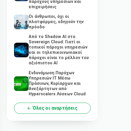
παρόχους υπηρεσιών και
επιχειρήσεις
Οι άνθρωποι, όχι οι
πλατφόρμες, οδηγούν την
πρόοδο
Από το Shadow AI στο
Sovereign Cloud: Γιατί οι
τοπικοί πάροχοι υπηρεσιών
και οι τηλεπικοινωνιακοί
πάροχοι είναι το μέλλον του
αξιόπιστου AI
Ενδυνάμωση Παρόχων
Υπηρεσιών IT Μέσω
Πράσινων, Κυρίαρχων και
Ανεξάρτητων από
Hyperscalers Λύσεων Cloud
Όλες οι αναρτήσεις