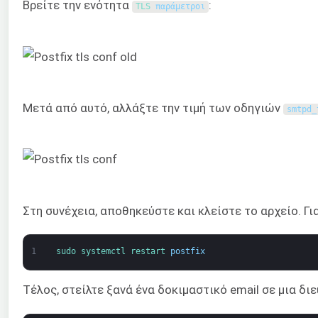
Βρείτε την ενότητα
:
TLS 
παράμετροι
Μετά από αυτό, αλλάξτε την τιμή των οδηγιών
smtpd_
Στη συνέχεια, αποθηκεύστε και κλείστε το αρχείο. Γι
1
sudo 
systemctl 
restart 
postfix
Τέλος, στείλτε ξανά ένα δοκιμαστικό email σε μια δι