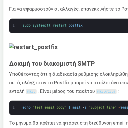
Για να εφαρμοστούν οι αλλαγές, επανεκκινήστε το Pos
1
sudo 
systemctl 
restart 
postfix
Δοκιμή του διακομιστή SMTP
Υποθέτοντας ότι η διαδικασία ρύθμισης ολοκληρώθηκε
αυτό, ελέγξτε αν το Postfix μπορεί να στείλει ένα e
εντολή
. Είναι μέρος του πακέτου
:
mail
mailutils
1
echo
"Test email body"
|
mail
-
s
"Subject line"
<
ema
Το μήνυμα θα πρέπει να φτάσει στη διεύθυνση email 