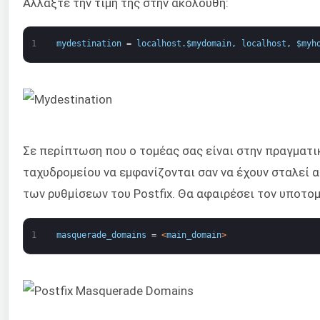
Αλλάξτε την τιμή της στην ακόλουθη:
1
mydestination
=
localhost
.
$
mydomain
,
localhost
,
$
myh
Σε περίπτωση που ο τομέας σας είναι στην πραγματι
ταχυδρομείου να εμφανίζονται σαν να έχουν σταλεί 
των ρυθμίσεων του Postfix. Θα αφαιρέσει τον υποτομ
1
masquerade_domains
=
<
main_domain
>