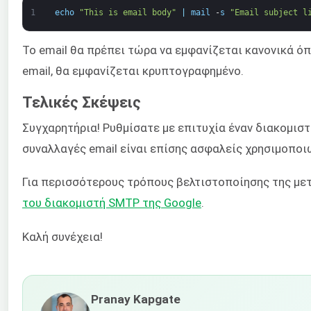
1
echo
"This is email body"
|
mail
-
s
"Email subject l
Το email θα πρέπει τώρα να εμφανίζεται κανονικά όπ
email, θα εμφανίζεται κρυπτογραφημένο.
Τελικές Σκέψεις
Συγχαρητήρια! Ρυθμίσατε με επιτυχία έναν διακομιστή
συναλλαγές email είναι επίσης ασφαλείς χρησιμοπο
Για περισσότερους τρόπους βελτιστοποίησης της μετ
του διακομιστή SMTP της Google
.
Καλή συνέχεια!
Pranay Kapgate