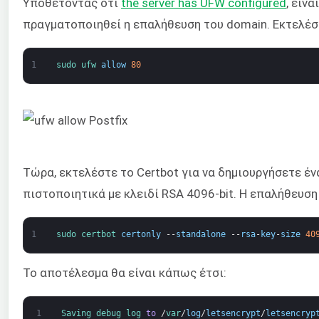
Υποθέτοντας ότι
the server has UFW configured
, είν
πραγματοποιηθεί η επαλήθευση του domain. Εκτελέστ
1
sudo 
ufw 
allow
80
Τώρα, εκτελέστε το Certbot για να δημιουργήσετε έν
πιστοποιητικά με κλειδί RSA 4096-bit. Η επαλήθευσ
1
sudo 
certbot 
certonly
--
standalone
--
rsa
-
key
-
size
40
Το αποτέλεσμα θα είναι κάπως έτσι:
1
Saving 
debug 
log 
to
/
var
/
log
/
letsencrypt
/
letsencryp