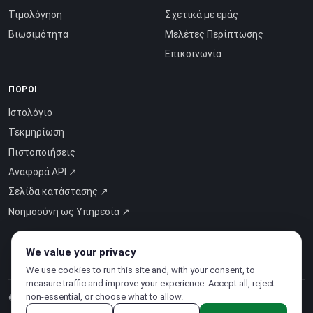
Τιμολόγηση
Σχετικά με εμάς
Βιωσιμότητα
Μελέτες Περίπτωσης
Επικοινωνία
ΠΌΡΟΙ
Ιστολόγιο
Τεκμηρίωση
Πιστοποιήσεις
Αναφορά API ↗
Σελίδα κατάστασης ↗
Νοημοσύνη ως Υπηρεσία ↗
We value your privacy
We use cookies to run this site and, with your consent, to
measure traffic and improve your experience. Accept all, reject
non-essential, or choose what to allow.
© 2026 CloudSigma Holding AG.
Όλα τα δικαιώματα διατηρούνται
.