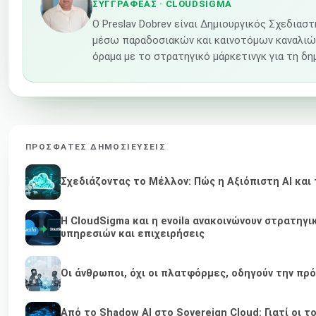
ΣΥΓΓΡΑΦΈΑΣ
· CLOUDSIGMA
Ο Preslav Dobrev είναι Δημιουργικός Σχεδιασ
μέσω παραδοσιακών και καινοτόμων καναλιών 
όραμα με το στρατηγικό μάρκετινγκ για τη 
ΠΡΌΣΦΑΤΕΣ ΔΗΜΟΣΙΕΎΣΕΙΣ
Σχεδιάζοντας το Μέλλον: Πώς η Αξιόπιστη AI κα
Η CloudSigma και η evoila ανακοινώνουν στρατηγ
υπηρεσιών και επιχειρήσεις
Οι άνθρωποι, όχι οι πλατφόρμες, οδηγούν την πρ
Από το Shadow AI στο Sovereign Cloud: Γιατί οι τ