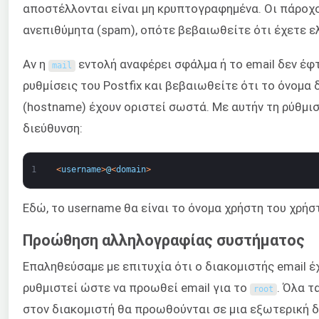
αποστέλλονται είναι μη κρυπτογραφημένα. Οι πάροχ
ανεπιθύμητα (spam), οπότε βεβαιωθείτε ότι έχετε ελ
Αν η
εντολή αναφέρει σφάλμα ή το email δεν έφτ
mail
ρυθμίσεις του Postfix και βεβαιωθείτε ότι το όνομα 
(hostname) έχουν οριστεί σωστά. Με αυτήν τη ρύθμισ
διεύθυνση:
1
<
username
>
@
<
domain
>
Εδώ, το username θα είναι το όνομα χρήστη του χρήσ
Προώθηση αλληλογραφίας συστήματος
Επαληθεύσαμε με επιτυχία ότι ο διακομιστής email έ
ρυθμιστεί ώστε να προωθεί email για το
. Όλα τ
root
στον διακομιστή θα προωθούνται σε μια εξωτερική δι