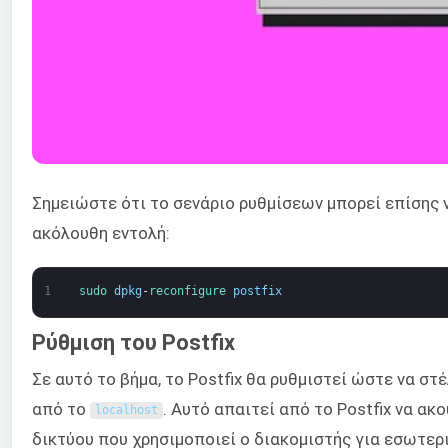
Σημειώστε ότι το σενάριο ρυθμίσεων μπορεί επίσης
ακόλουθη εντολή:
1
sudo 
dpkg
-
reconfigure 
postfix
Ρύθμιση του Postfix
Σε αυτό το βήμα, το Postfix θα ρυθμιστεί ώστε να σ
από το
. Αυτό απαιτεί από το Postfix να ακ
localhost
δικτύου που χρησιμοποιεί ο διακομιστής για εσωτερι