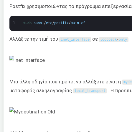
Postfix χρησιμοποιώντας το πρόγραμμα επεξεργασίας
1
sudo 
nano
/
etc
/
postfix
/
main
.
cf
Αλλάξτε την τιμή του
σε
:
inet_interface
loopback
-
only
Μια άλλη οδηγία που πρέπει να αλλάξετε είναι η
myde
μεταφοράς αλληλογραφίας
. Η προεπι
local_transport