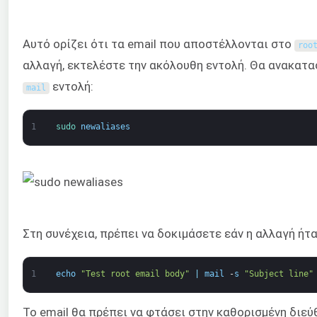
Αυτό ορίζει ότι τα email που αποστέλλονται στο
roo
αλλαγή, εκτελέστε την ακόλουθη εντολή. Θα ανακατ
εντολή:
mail
1
sudo 
newaliases
Στη συνέχεια, πρέπει να δοκιμάσετε εάν η αλλαγή ήτα
1
echo
"Test root email body"
|
mail
-
s
"Subject line"
Το email θα πρέπει να φτάσει στην καθορισμένη διεύ