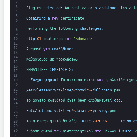
2
3
Plugins 
selected
:
Authenticator 
standalone
,
Install
4
5
Obtaining
a
new
certificate
6
7
Performing 
the 
following 
challenges
:
8
9
http
-
01
challenge 
for
'<domain>'
10
11
12
Αναμονή 
για
επαλήθευση
.
.
.
13
14
Καθαρισμός 
up 
προκλήσεων
15
16
ΣΗΜΑΝΤΙΚΕΣ 
ΣΗΜΕΙΩΣΕΙΣ
:
17
18
-
Συγχαρητήρια
!
Το 
πιστοποιητικό 
και
η αλυσίδα 
έχου
19
20
21
/
etc
/
letsencrypt
/
live
/
<
domain
>
/
fullchain
.
pem
22
23
Το 
αρχείο 
κλειδιού 
έχει 
been 
αποθηκευτεί 
στο
:
24
25
/
etc
/
letsencrypt
/
live
/
<
domain
>
/
privkey
.
pem
26
27
Το 
πιστοποιητικό 
θα 
λήξει 
στις
2020
-
07
-
11.
Για
να α
28
29
30
έκδοση 
αυτού 
του
πιστοποιητικού 
στο
μέλλον 
future
,
31