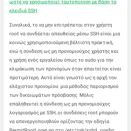
ώστε να χρησιμοποιεί ταυτοποίηση με βάση τα
κλειδιά SSH
.
Συνολικά, το να μην επιτρέπεται στον χρήστη
root να συνδέεται απευθείας μέσω SSH είναι μια
κοινώς χρησιμοποιούμενη βέλτιστη πρακτική,
ενώ η σύνδεση ως μη προνομιούχος χρήστης και
η χρήση ενός εργαλείου όπως το sudo για την
κλιμάκωση των προνομίων όταν απαιτείται είναι
προτιμότερη. Αυτό είναι γνωστό ως η αρχή του
ελάχιστου προνομίου: μια μέθοδος περιορισμού
των δικαιωμάτων πρόσβασης. Μόλις
επαληθευτεί η σύνδεση ως μη προνομιούχος
λογαριασμός με SSH, οι συνδέσεις root μπορούν
να απενεργοποιηθούν ορίζοντας την οδηγία
PermitRootLogin no στο /etc/ssh/sshd_config