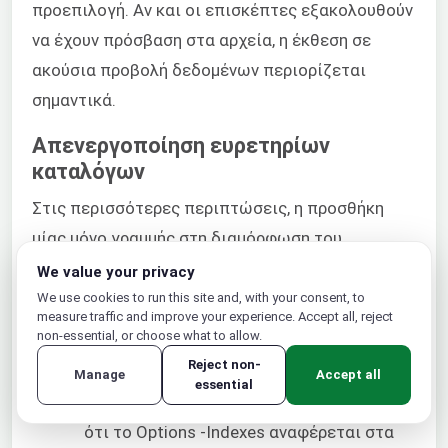
προεπιλογή. Αν και οι επισκέπτες εξακολουθούν
να έχουν πρόσβαση στα αρχεία, η έκθεση σε
ακούσια προβολή δεδομένων περιορίζεται
σημαντικά.
Απενεργοποίηση ευρετηρίων
καταλόγων
Στις περισσότερες περιπτώσεις, η προσθήκη
μίας μόνο γραμμής στη διαμόρφωση του
διακομιστή ιστού σας είναι επαρκής για την
We value your privacy
απενεργοποίηση των ευρετηρίων καταλόγων.
We use cookies to run this site and, with your consent, to
measure traffic and improve your experience. Accept all, reject
non-essential, or choose what to allow.
Ακολουθήστε αυτά τα
βήματα για να
Reject non-
απενεργοποιήσετε αυτές τις λίστες
Manage
Accept all
essential
καταλόγων στο Apache Wiki
. Βεβαιωθείτε
ότι το Options -Indexes αναφέρεται στα