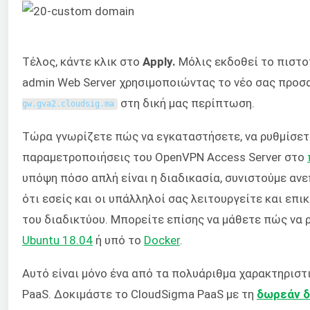
Τέλος, κάντε κλικ στο
Apply.
Μόλις εκδοθεί το πιστοπ
admin Web Server χρησιμοποιώντας το νέο σας προσα
στη δική μας περίπτωση.
gw
.
gva2
.
cloudsig
.
ma
Τώρα γνωρίζετε πώς να εγκαταστήσετε, να ρυθμίσετε
παραμετροποιήσεις του OpenVPN Access Server στο
υπόψη πόσο απλή είναι η διαδικασία, συνιστούμε αν
ότι εσείς και οι υπάλληλοί σας λειτουργείτε και επι
του διαδικτύου. Μπορείτε επίσης να μάθετε πώς να 
Ubuntu 18.04
ή υπό το
Docker
.
Αυτό είναι μόνο ένα από τα πολυάριθμα χαρακτηριστ
PaaS. Δοκιμάστε το CloudSigma PaaS με τη
δωρεάν δ