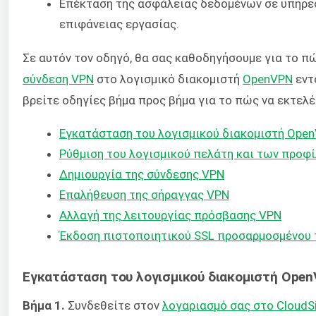
Επέκταση της ασφάλειας δεδομένων σε υπηρε
επιφάνειας εργασίας.
Σε αυτόν τον οδηγό, θα σας καθοδηγήσουμε για το π
σύνδεση VPN
στο λογισμικό διακομιστή
OpenVPN
εντ
βρείτε οδηγίες βήμα προς βήμα για το πώς να εκτελ
Εγκατάσταση του λογισμικού διακομιστή Ope
Ρύθμιση του λογισμικού πελάτη και των προφ
Δημιουργία της σύνδεσης VPN
Επαλήθευση της σήραγγας VPN
Αλλαγή της λειτουργίας πρόσβασης VPN
Έκδοση πιστοποιητικού SSL προσαρμοσμένου
Εγκατάσταση του λογισμικού διακομιστή Ope
Βήμα 1.
Συνδεθείτε στον
λογαριασμό σας στο Cloud