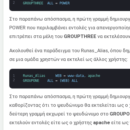
2
GROUPTHREE  
ALL
=
POWER
Στο παραπάνω απόσπασμα, η πρώτη γραμμή δημιουργ
POWER που περιλαμβάνει εντολές για απενεργοποίησ
επιτρέπει στα μέλη του
GROUPTHREE
να εκτελέσουν
Ακολουθεί ένα παράδειγμα του Runas_Alias, όπου δ
σε μια ομάδα χρηστών να εκτελεί ως άλλος χρήστης:
1
Runas_Alias     
WEB
=
www
-
data
,
apache
2
GROUPONE    
ALL
=
(
WEB
)
ALL
Στο παραπάνω απόσπασμα, η πρώτη γραμμή δημιουργ
καθορίζοντας ότι το ψευδώνυμο θα εκτελείται ως ο
δεύτερη γραμμή εκχωρεί το ψευδώνυμο στο
GROUPO
εκτελούν εντολές είτε ως ο χρήστης
apache
είτε ως