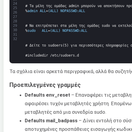
24
# Τα μέλη της ομάδας admin μπορούν να αποκτήσουν πρ
25
%
admin
ALL
=
(
ALL
)
NOPASSWD
:
ALL
26
27
28
# Να επιτρέπεται στα μέλη της ομάδας sudo να εκτελο
29
30
%
sudo
ALL
=
(
ALL
)
NOPASSWD
:
ALL
31
32
# Δείτε το sudoers(5) για περισσότερες πληροφορίες 
#includedir /etc/sudoers.d
Τα σχόλια είναι αρκετά περιγραφικά, αλλά θα συζητ
Προεπιλεγμένες γραμμές
Defaults env_reset
– Επαναφέρει τις μεταβλη
αφαιρέσει τυχόν μεταβλητές χρήστη. Επομένως
μεταβλητές από μια συνεδρία sudo.
Defaults mail_badpass
– Δίνει εντολή στο σύσ
αποτυχημένες προσπάθειες εισαγωγής κωδικο