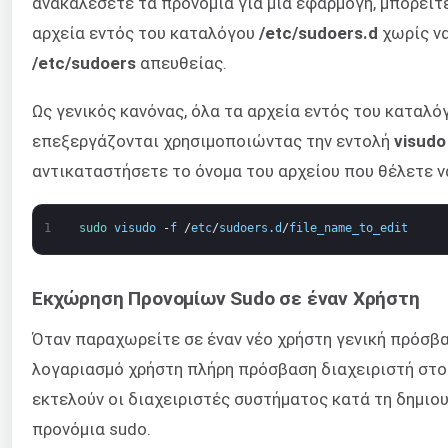
ανακαλέσετε τα προνόμια για μια εφαρμογή, μπορείτ
αρχεία εντός του καταλόγου
/etc/sudoers.d
χωρίς να
/etc/sudoers
απευθείας.
Ως γενικός κανόνας, όλα τα αρχεία εντός του καταλό
επεξεργάζονται χρησιμοποιώντας την εντολή
visudo
αντικαταστήσετε το όνομα του αρχείου που θέλετε ν
1
sudo 
visudo
-
f
/
etc
/
sudoers
.
d
/
file_name_to_edit
Εκχώρηση Προνομίων Sudo σε έναν Χρήστη
Όταν παραχωρείτε σε έναν νέο χρήστη γενική πρόσβα
λογαριασμό χρήστη πλήρη πρόσβαση διαχειριστή στο 
εκτελούν οι διαχειριστές συστήματος κατά τη δημιο
προνόμια sudo.