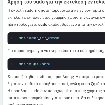
Χρήση του sudo για την εκτέλεση εντολώ
Η εντολή sudo, η οποία παρουσιάστηκε εν συντομία σ
εκτελείτε εντολές μιας γραμμής χωρίς την ανάγκη ε
πληκτρολογείτε
sudo
ακολουθούμενο από την εντολή
1
sudo 
execute_this_command
Για παράδειγμα, για να ενημερώσετε το σύστημά σας,
1
sudo 
apt
-
get 
update
Θα σας ζητηθεί κωδικός πρόσβασης. Η διαφορά μετα
ζητά τον κωδικό πρόσβασης root, ενώ η sudo ζητά τ
Η πρόσβαση sudo δεν παραχωρείται στους χρήστες α
επιπτώσεις ασφαλείας για το σύστημα. Θα συζητήσο
επόμενες ενότητες.