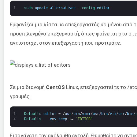
1
sudo 
update
-
alternatives
--
config 
editor
Εμφανίζει μια λίστα με επεξεργαστές κειμένου από τ
προεπιλεγμένο επεξεργαστή, όπως φαίνεται στο στι
αντιστοιχεί στον επεξεργαστή που προτιμάτε:
Σε μια διανομή
CentOS
Linux, επεξεργαστείτε το /et
γραμμές:
1
Defaults 
editor
=
/
usr
/
bin
/
vim
:
/
usr
/
bin
/
vi
:
/
usr
/
bin
/
2
Defaults    
env_keep
+=
"EDITOR"
Εισαγάγετε την ακόλουθη εντολή. Θυμηθείτε να αντι