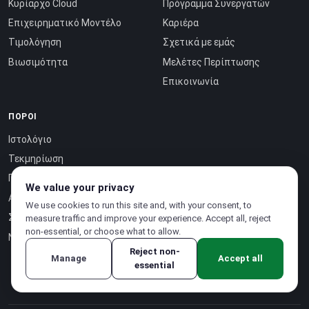
Κυρίαρχο Cloud
Πρόγραμμα Συνεργατών
Επιχειρηματικό Μοντέλο
Καριέρα
Τιμολόγηση
Σχετικά με εμάς
Βιωσιμότητα
Μελέτες Περίπτωσης
Επικοινωνία
ΠΌΡΟΙ
Ιστολόγιο
Τεκμηρίωση
Πιστοποιήσεις
We value your privacy
Αναφορά API ↗
We use cookies to run this site and, with your consent, to
Σελίδα κατάστασης ↗
measure traffic and improve your experience. Accept all, reject
non-essential, or choose what to allow.
Νοημοσύνη ως Υπηρεσία ↗
Reject non-
Manage
Accept all
essential