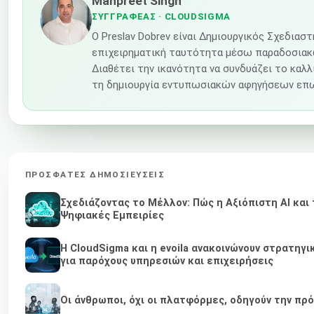
Manpreet Singh
ΣΥΓΓΡΑΦΈΑΣ
· CLOUDSIGMA
Ο Preslav Dobrev είναι Δημιουργικός Σχεδιασ
επιχειρηματική ταυτότητα μέσω παραδοσιακώ
Διαθέτει την ικανότητα να συνδυάζει το καλλ
τη δημιουργία εντυπωσιακών αφηγήσεων επω
ΠΡΌΣΦΑΤΕΣ ΔΗΜΟΣΙΕΎΣΕΙΣ
Σχεδιάζοντας το Μέλλον: Πώς η Αξιόπιστη AI και
Ψηφιακές Εμπειρίες
Η CloudSigma και η evoila ανακοινώνουν στρατηγ
για παρόχους υπηρεσιών και επιχειρήσεις
Οι άνθρωποι, όχι οι πλατφόρμες, οδηγούν την πρ