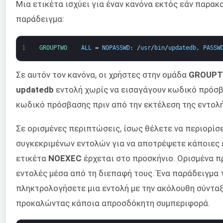
Μια ετικέτα ισχύει για έναν κανόνα εκτός εάν παρακ
παράδειγμα:
1
GROUPTWO    
ALL
=
NOPASSWD
:
/
usr
/
bin
/
updatedb
,
PASSW
Σε αυτόν τον κανόνα, οι χρήστες στην ομάδα
GROUP
updatedb
εντολή χωρίς να εισαγάγουν κωδικό πρόσβ
κωδικό πρόσβασης πριν από την εκτέλεση της εντολής 
Σε ορισμένες περιπτώσεις, ίσως θέλετε να περιορίσ
συγκεκριμένων εντολών για να αποτρέψετε κάποιες ε
ετικέτα
NOEXEC
έρχεται στο προσκήνιο. Ορισμένα π
εντολές μέσα από τη διεπαφή τους. Ένα παράδειγμα 
πληκτρολογήσετε μια εντολή με την ακόλουθη σύντα
προκαλώντας κάποια απροσδόκητη συμπεριφορά.