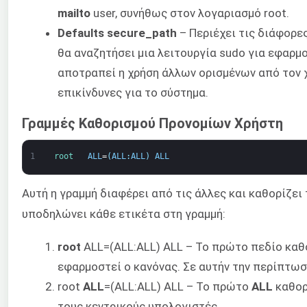
mailto
user, συνήθως στον λογαριασμό root.
Defaults secure_path
– Περιέχει τις διάφορε
θα αναζητήσει μια λειτουργία sudo για εφαρμ
αποτραπεί η χρήση άλλων ορισμένων από τον 
επικίνδυνες για το σύστημα.
Γραμμές Καθορισμού Προνομίων Χρήστη
1
root   
ALL
=
(
ALL
:
ALL
)
ALL
Αυτή η γραμμή διαφέρει από τις άλλες και καθορίζει 
υποδηλώνει κάθε ετικέτα στη γραμμή:
root
ALL=(ALL:ALL) ALL – Το πρώτο πεδίο καθο
εφαρμοστεί ο κανόνας. Σε αυτήν την περίπτωσ
root
ALL
=(ALL:ALL) ALL – Το πρώτο
ALL
καθορ
τους κεντρικούς υπολογιστές.