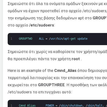
Σημειώστε ότι όλα τα ονόματα ομάδων ξεκινούν με
ομάδων να έχουν προστεθεί στο αρχείο /etc/sudoers
την ενημέρωση της βάσης δεδομένων apt στο
GROUP
στο αρχείο
/etc/sudoers
:
1
GROUPTWO    
ALL
=
/
usr
/
bin
/
apt
-
get 
update
Σημειώστε ότι χωρίς να καθορίσετε τον χρήστη/ομάδ
θα προεπιλέγει πάντα τον χρήστη
root
.
Here is an example of the
Cmnd_Alias
όπου δημιουργο
τερματισμό λειτουργίας και την επανεκκίνηση του συ
εκχωρείται στο
GROUPTHREE
. Η προσθήκη των ακό
/etc/sudoers το επιτυγχάνει αυτό:
1
Cmnd_Alias      
POWER
=
/
sbin
/
shutdown
,
/
sbin
/
halt
,