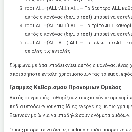
root ALL=(
ALL
:ALL) ALL – Το δεύτερο
ALL
καθο
αυτός ο κανόνας (δηλ. ο
root
) μπορεί να εκτελ
root ALL=(ALL:
ALL
) ALL – Το τρίτο
ALL
καθορίζ
αυτός ο κανόνας (δηλ. ο
root
) μπορεί να εκτελ
root ALL=(ALL:ALL)
ALL
– Το τελευταίο
ALL
κα
σε όλες τις εντολές.
Σύμφωνα με όσα υποδεικνύει αυτός ο κανόνας, ένας χ
οποιαδήποτε εντολή χρησιμοποιώντας το sudo, εφό
Γραμμές Καθορισμού Προνομίων Ομάδας
Αυτές οι γραμμές καθορίζουν τους κανόνες προνομίω
πεδία υποδεικνύουν τις ίδιες ενέργειες με τις γραμμ
Ξεκινούν με % για να υποδηλώσουν ονόματα ομάδων.
Όπως μπορείτε να δείτε, η
admin
ομάδα μπορεί να εκ