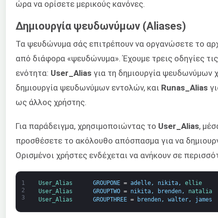
ώρα να ορίσετε μερικούς κανόνες.
Δημιουργία ψευδωνύμων (Aliases)
Τα ψευδώνυμα σάς επιτρέπουν να οργανώσετε το αρ
από διάφορα «ψευδώνυμα». Έχουμε τρεις οδηγίες τις
ενότητα:
User_Alias
για τη δημιουργία ψευδωνύμων 
δημιουργία ψευδωνύμων εντολών, και
Runas_Alias
γι
ως άλλος χρήστης.
Για παράδειγμα, χρησιμοποιώντας το
User_Alias
, μέ
προσθέσετε το ακόλουθο απόσπασμα για να δημιουργ
Ορισμένοι χρήστες ενδέχεται να ανήκουν σε περισσό
1
User_Alias      
GROUPONE
=
adelle
,
nikita
,
ellie
2
User_Alias      
GROUPTWO
=
nikita
,
brenden
,
natalia
3
User_Alias      
GROUPTHREE
=
brenden
,
walter
,
james