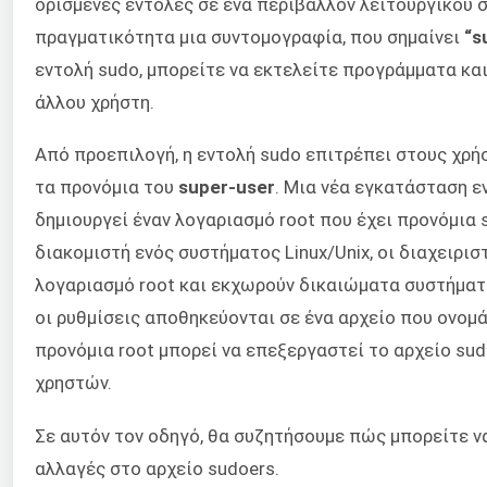
ορισμένες εντολές σε ένα περιβάλλον λειτουργικού
πραγματικότητα μια συντομογραφία, που σημαίνει
“s
εντολή sudo, μπορείτε να εκτελείτε προγράμματα κα
άλλου χρήστη.
Από προεπιλογή, η εντολή sudo επιτρέπει στους χρή
τα προνόμια του
super-user
. Μια νέα εγκατάσταση ε
δημιουργεί έναν λογαριασμό root που έχει προνόμια s
διακομιστή ενός συστήματος Linux/Unix, οι διαχειρι
λογαριασμό root και εκχωρούν δικαιώματα συστήματ
οι ρυθμίσεις αποθηκεύονται σε ένα αρχείο που ονομ
προνόμια root μπορεί να επεξεργαστεί το αρχείο sud
χρηστών.
Σε αυτόν τον οδηγό, θα συζητήσουμε πώς μπορείτε ν
αλλαγές στο αρχείο sudoers.