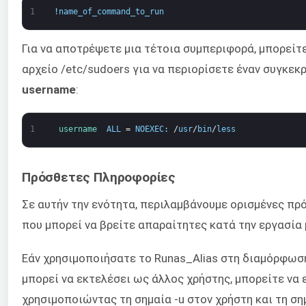
1
!
name_of_command_to_run
Για να αποτρέψετε μια τέτοια συμπεριφορά, μπορείτ
αρχείο /etc/sudoers για να περιορίσετε έναν συγκεκ
username
:
1
username  
ALL
=
NOEXEC
:
/
usr
/
bin
/
less
Πρόσθετες Πληροφορίες
Σε αυτήν την ενότητα, περιλαμβάνουμε ορισμένες πρ
που μπορεί να βρείτε απαραίτητες κατά την εργασία 
Εάν χρησιμοποιήσατε το Runas_Alias στη διαμόρφωση
μπορεί να εκτελέσει ως άλλος χρήστης, μπορείτε να 
χρησιμοποιώντας τη σημαία -u στον χρήστη και τη σημ