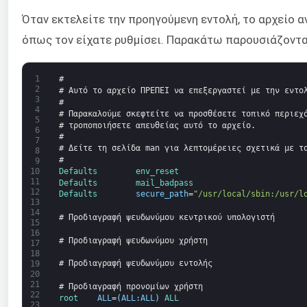
Όταν εκτελείτε την προηγούμενη εντολή, το αρχείο α
όπως τον είχατε ρυθμίσει. Παρακάτω παρουσιάζονται
1
#
2
# Αυτό το αρχείο ΠΡΕΠΕΙ να επεξεργαστεί με την εντο
3
#
4
# Παρακαλούμε σκεφτείτε να προσθέσετε τοπικό περιεχ
5
# τροποποιήσετε απευθείας αυτό το αρχείο.
6
#
7
# Δείτε τη σελίδα man για λεπτομέρειες σχετικά με τ
8
#
9
Defaults        
env_reset
10
11
Defaults        
mail_badpass
12
Defaults        
secure_path
=
"/usr/local/sbin:/usr/l
13
14
# Προδιαγραφή ψευδωνύμου κεντρικού υπολογιστή
15
16
# Προδιαγραφή ψευδωνύμου χρήστη
17
18
# Προδιαγραφή ψευδωνύμου εντολής
19
20
21
# Προδιαγραφή προνομίων χρήστη
22
root    
ALL
=
(
ALL
:
ALL
)
ALL
23