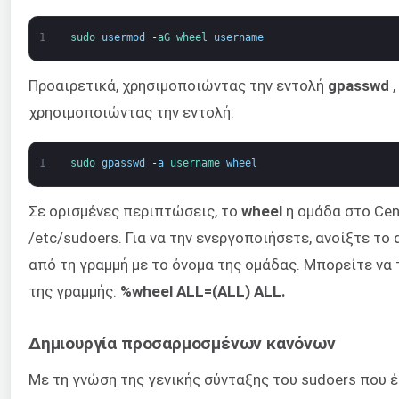
1
sudo 
usermod
-
aG 
wheel 
username
Προαιρετικά, χρησιμοποιώντας την εντολή
gpasswd
,
χρησιμοποιώντας την εντολή:
1
sudo 
gpasswd
-
a
username 
wheel
Σε ορισμένες περιπτώσεις, το
wheel
η ομάδα στο Cen
/etc/sudoers. Για να την ενεργοποιήσετε, ανοίξτε το 
από τη γραμμή με το όνομα της ομάδας. Μπορείτε να
της γραμμής:
%wheel ALL=(ALL) ALL.
Δημιουργία προσαρμοσμένων κανόνων
Με τη γνώση της γενικής σύνταξης του sudoers που έ