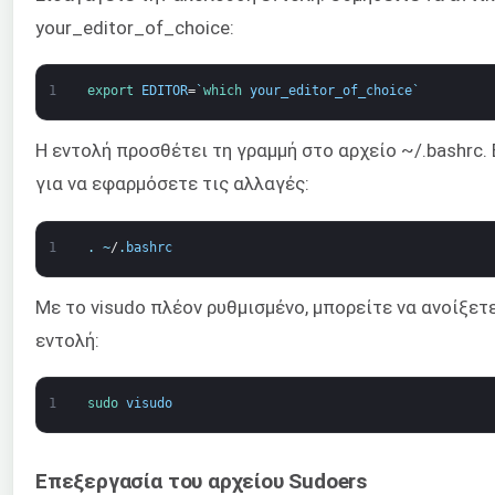
your_editor_of_choice:
1
export 
EDITOR
=
`
which 
your_editor_of_choice
`
Η εντολή προσθέτει τη γραμμή στο αρχείο ~/.bashrc.
για να εφαρμόσετε τις αλλαγές:
1
.
~
/
.
bashrc
Με το visudo πλέον ρυθμισμένο, μπορείτε να ανοίξετ
εντολή:
1
sudo 
visudo
Επεξεργασία του αρχείου Sudoers