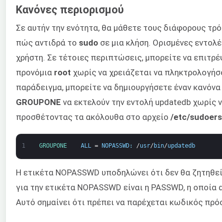
Κανόνες περιορισμού
Σε αυτήν την ενότητα, θα μάθετε τους διάφορους τρ
πώς αντιδρά το
sudo
σε μια κλήση. Ορισμένες εντολέ
χρήστη. Σε τέτοιες περιπτώσεις, μπορείτε να επιτρέ
προνόμια
root
χωρίς να χρειάζεται να πληκτρολογή
παράδειγμα, μπορείτε να δημιουργήσετε έναν κανόνα
GROUPONE
να εκτελούν την εντολή updatedb χωρίς 
προσθέτοντας τα ακόλουθα στο αρχείο
/etc/sudoers
1
GROUPONE    
ALL
=
NOPASSWD
:
/
usr
/
bin
/
updatedb
Η ετικέτα NOPASSWD υποδηλώνει ότι δεν θα ζητηθεί
για την ετικέτα NOPASSWD είναι η PASSWD, η οποία 
Αυτό σημαίνει ότι πρέπει να παρέχεται κωδικός πρό