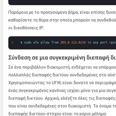
Παρόμοια με το προηγούμενο βήμα, είναι επίσης δυνα
καθορίσετε τη θύρα στην οποία μπορούν να συνδεθού
οι διευθύνσεις IP:
1
$
sudo 
ufw 
allow 
from
203.0.113.0
/
24
to
any 
port
<
po
Σύνδεση σε μια συγκεκριμένη διεπαφή δ
Σε ένα περιβάλλον διακομιστή, ενδέχεται να υπάρχου
πολλαπλές διεπαφές δικτύου συνδεδεμένες στο σύσ
Χρησιμοποιώντας το UFW, είναι δυνατό να περιγράψε
ένας συγκεκριμένος κανόνας ισχύει μόνο για μια συγ
διεπαφή δικτύου. Αρχικά, ελέγξτε όλες τις διεπαφές
που είναι συνδεδεμένες στον διακομιστή. Το όνομα τ
διεπαφής δικτύου-στόχου είναι το κύριο μέλημα: