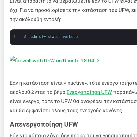
Είναι απαραίτητο να βεβαιωθείτε εάν το UFW είναι ε
όχι. Για να προσδιορίσετε την κατάσταση του UFW, ε
την ακόλουθη εντολή:
1
$
sudo 
ufw 
status 
verbose
Εάν η κατάσταση είναι «inactive», τότε ενεργοποιήστ
ακολουθώντας το βήμα
Ενεργοποίηση UFW
παραπάνω
είναι ενεργό, τότε το UFW θα αναφέρει την κατάστασ
και θα εμφανίσει όλους τους ενεργούς κανόνες.
Απενεργοποίηση UFW
Εάν, για κάποιο λόγο, δεν πρόκειται να χρησιμοποιήσ