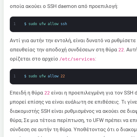
οποία ακούει ο SSH daemon από προεπιλογή:
1
$
sudo 
ufw 
allow 
ssh
Αντί για αυτήν την εντολή, είναι δυνατό να ρυθμίσετε
απευθείας την αποδοχή συνδέσεων στη θύρα
. Αυτ
22
ορίζεται στο αρχείο
:
/etc/services
1
$
sudo 
ufw 
allow
22
Επειδή η θύρα
είναι η προεπιλεγμένη για τον SSH 
22
μπορεί επίσης να είναι ευάλωτη σε επιθέσεις. Τι γίνε
διακομιστής SSH είναι ρυθμισμένος να ακούει σε δια
θύρα; Σε μια τέτοια περίπτωση, το UFW πρέπει να επ
σύνδεση σε αυτήν τη θύρα. Υποθέτοντας ότι ο διακο