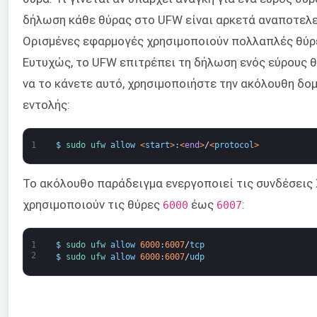
δήλωση κάθε θύρας στο UFW είναι αρκετά αναποτελε
Ορισμένες εφαρμογές χρησιμοποιούν πολλαπλές θύρ
Ευτυχώς, το UFW επιτρέπει τη δήλωση ενός εύρους θ
να το κάνετε αυτό, χρησιμοποιήστε την ακόλουθη δο
εντολής:
1
$
sudo 
ufw 
allow
<
start
>
:
<
end
>
/
<
protocol
>
Το ακόλουθο παράδειγμα ενεργοποιεί τις συνδέσεις
χρησιμοποιούν τις θύρες
έως
:
6000
6007
1
$
sudo 
ufw 
allow
6000
:
6007
/
tcp
2
$
sudo 
ufw 
allow
6000
:
6007
/
udp