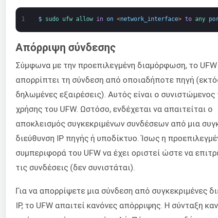
1
$
sudo 
ufw 
allow 
in
on
<
network_interface
>
to
any 
po
Απόρριψη σύνδεσης
Σύμφωνα με την προεπιλεγμένη διαμόρφωση, το UFW
απορρίπτει τη σύνδεση από οποιαδήποτε πηγή (εκτό
δηλωμένες εξαιρέσεις). Αυτός είναι ο συνιστώμενος
χρήσης του UFW. Ωστόσο, ενδέχεται να απαιτείται ο
αποκλεισμός συγκεκριμένων συνδέσεων από μια συγ
διεύθυνση IP πηγής ή υποδίκτυο. Ίσως η προεπιλεγμέ
συμπεριφορά του UFW να έχει οριστεί ώστε να επιτρ
τις συνδέσεις (δεν συνιστάται).
Για να απορρίψετε μια σύνδεση από συγκεκριμένες δ
IP, το UFW απαιτεί κανόνες απόρριψης. Η σύνταξη κα