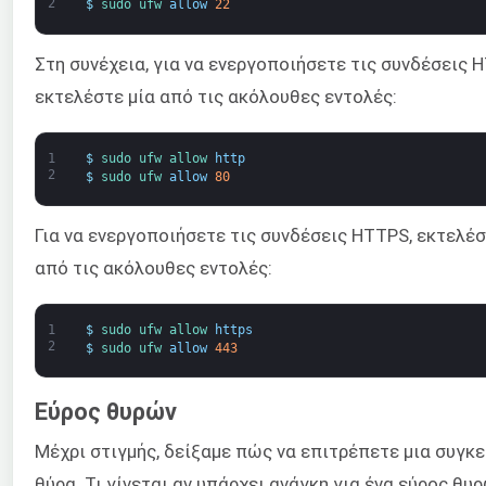
2
$
sudo 
ufw 
allow
22
Στη συνέχεια, για να ενεργοποιήσετε τις συνδέσεις H
εκτελέστε μία από τις ακόλουθες εντολές:
1
$
sudo 
ufw 
allow 
http
2
$
sudo 
ufw 
allow
80
Για να ενεργοποιήσετε τις συνδέσεις HTTPS, εκτελέσ
από τις ακόλουθες εντολές:
1
$
sudo 
ufw 
allow 
https
2
$
sudo 
ufw 
allow
443
Εύρος θυρών
Μέχρι στιγμής, δείξαμε πώς να επιτρέπετε μια συγκε
θύρα. Τι γίνεται αν υπάρχει ανάγκη για ένα εύρος θυρ