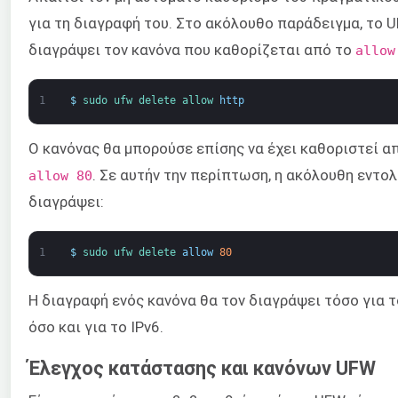
για τη διαγραφή του. Στο ακόλουθο παράδειγμα, το 
διαγράψει τον κανόνα που καθορίζεται από το
allow
1
$
sudo 
ufw 
delete 
allow 
http
Ο κανόνας θα μπορούσε επίσης να έχει καθοριστεί α
. Σε αυτήν την περίπτωση, η ακόλουθη εντολ
allow 80
διαγράψει:
1
$
sudo 
ufw 
delete 
allow
80
Η διαγραφή ενός κανόνα θα τον διαγράψει τόσο για τ
όσο και για το IPv6.
Έλεγχος κατάστασης και κανόνων UFW