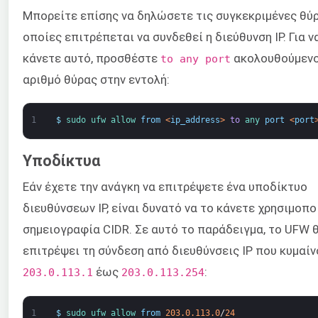
Μπορείτε επίσης να δηλώσετε τις συγκεκριμένες θύρ
οποίες επιτρέπεται να συνδεθεί η διεύθυνση IP. Για ν
κάνετε αυτό, προσθέστε
ακολουθούμενο
to any port
αριθμό θύρας στην εντολή:
1
$
sudo 
ufw 
allow 
from
<
ip_address
>
to
any 
port
<
port
Υποδίκτυα
Εάν έχετε την ανάγκη να επιτρέψετε ένα υποδίκτυο
διευθύνσεων IP, είναι δυνατό να το κάνετε χρησιμοπ
σημειογραφία CIDR. Σε αυτό το παράδειγμα, το UFW 
επιτρέψει τη σύνδεση από διευθύνσεις IP που κυμαί
έως
:
203.0.113.1
203.0.113.254
1
$
sudo 
ufw 
allow 
from
203.0.113.0
/
24