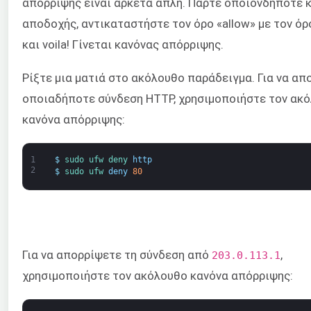
απόρριψης είναι αρκετά απλή. Πάρτε οποιονδήποτε 
αποδοχής, αντικαταστήστε τον όρο «allow» με τον όρ
και voila! Γίνεται κανόνας απόρριψης.
Ρίξτε μια ματιά στο ακόλουθο παράδειγμα. Για να απ
οποιαδήποτε σύνδεση HTTP, χρησιμοποιήστε τον ακ
κανόνα απόρριψης:
1
$
sudo 
ufw 
deny 
http
2
$
sudo 
ufw 
deny
80
Για να απορρίψετε τη σύνδεση από
,
203.0.113.1
χρησιμοποιήστε τον ακόλουθο κανόνα απόρριψης: