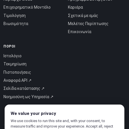
Επιχειρηματικό Μοντέλο
Καριέρα
Τιμολόγηση
Σχετικά με εμάς
Βιωσιμότητα
Μελέτες Περίπτωσης
Επικοινωνία
ΠΌΡΟΙ
Ιστολόγιο
Τεκμηρίωση
Πιστοποιήσεις
Αναφορά API ↗
Σελίδα κατάστασης ↗
Νοημοσύνη ως Υπηρεσία ↗
We value your privacy
We use cookies to run this site and, with your consent, to
measure traffic and improve your experience. Accept all, reject