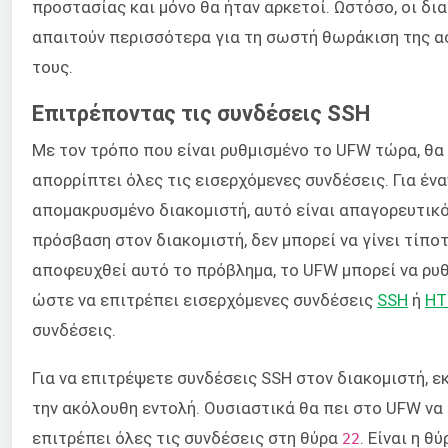
προστασίας και μόνο θα ήταν αρκετοί. Ωστόσο, οι δι
απαιτούν περισσότερα για τη σωστή θωράκιση της 
τους.
Επιτρέποντας τις συνδέσεις SSH
Με τον τρόπο που είναι ρυθμισμένο το UFW τώρα, θα
απορρίπτει όλες τις εισερχόμενες συνδέσεις. Για ένα
απομακρυσμένο διακομιστή, αυτό είναι απαγορευτικό
πρόσβαση στον διακομιστή, δεν μπορεί να γίνει τίποτα
αποφευχθεί αυτό το πρόβλημα, το UFW μπορεί να ρυ
ώστε να επιτρέπει εισερχόμενες συνδέσεις
SSH
ή
HT
συνδέσεις.
Για να επιτρέψετε συνδέσεις SSH στον διακομιστή, ε
την ακόλουθη εντολή. Ουσιαστικά θα πει στο UFW να
επιτρέπει όλες τις συνδέσεις στη θύρα
. Είναι η θ
22