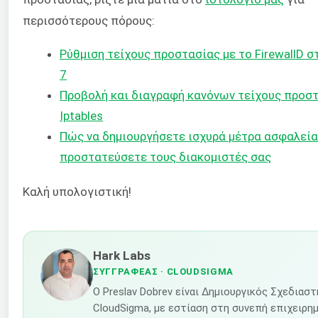
περισσότερους πόρους:
Ρύθμιση τείχους προστασίας με το FirewallD 
7
Προβολή και διαγραφή κανόνων τείχους προσ
Iptables
Πώς να δημιουργήσετε ισχυρά μέτρα ασφαλεία
προστατεύσετε
τους διακομιστές σας
Καλή υπολογιστική!
Hark Labs
ΣΥΓΓΡΑΦΈΑΣ
· CLOUDSIGMA
Ο Preslav Dobrev είναι Δημιουργικός Σχεδιασ
CloudSigma, με εστίαση στη συνεπή επιχειρη