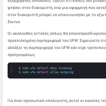
εξερχόμενες συνδέσεις. Ορίζει ότι κανείς δεν μπορεί
φτάσει στον διακομιστή, ενώ μια εφαρμογή που εκτε
στον διακομιστή μπορεί να επικοινωνήσει με το εξω
δίκτυο.
Οι ακόλουθες εντολές απλώς θα επαναπροσδιορίσου
προεπιλεγμένη συμπεριφορά του UFW. Σημειώστε ότι
αλλάξει τη συμπεριφορά του UFW εάν είχε τροποποι
προηγουμένως:
1
$
sudo 
ufw 
default
deny 
incoming
2
$
sudo 
ufw 
default
allow 
outgoing
Για έναν προσωπικό υπολογιστή, αυτοί οι κανόνες τε