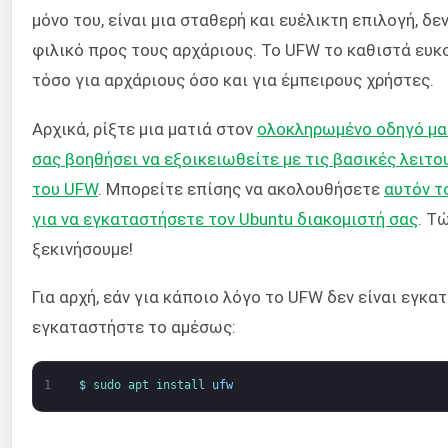
μόνο του, είναι μια σταθερή και ευέλικτη επιλογή, δεν
φιλικό προς τους αρχάριους. Το UFW το καθιστά ευ
τόσο για αρχάριους όσο και για έμπειρους χρήστες.
Αρχικά, ρίξτε μια ματιά στον
ολοκληρωμένο οδηγό μα
σας βοηθήσει να εξοικειωθείτε με τις βασικές λειτο
του UFW
. Μπορείτε επίσης να ακολουθήσετε
αυτόν τ
για να εγκαταστήσετε τον Ubuntu διακομιστή σας
. Τ
ξεκινήσουμε!
Για αρχή, εάν για κάποιο λόγο το UFW δεν είναι εγκα
εγκαταστήστε το αμέσως:
1
$
sudo 
apt 
install 
ufw