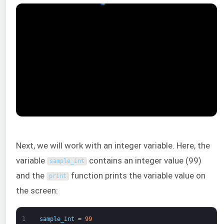
Next, we will work with an integer variable. Here, the
variable
contains an integer value (99)
sample_int
and the
function prints the variable value on
print
the screen:
1
sample_int
=
99