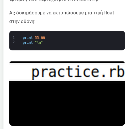
Ας δοκιμάσουμε να εκτυπώσουμε μια τιμή float
στην οθόνη:
1
print
55.66
2
print
"\n"