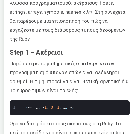
γλώσσα προγραμματισμού: ακέραιους, floats,
strings, arrays, symbols, hashes κ.λπ. Στη συνέχεια,
θα παρέχουμε μια επισκόπηση του πώς να
εργάζεστε με τους διάφορους τύπους δεδομένων
της Ruby.
Step 1 – Ακέραιοι
Παρόμοια με τα μαθηματικά, οι
integers
στον
προγραμματισμό υπολογιστών είναι ολόκληροι
αριθμοί. Η τιμή μπορεί να είναι θετική, αρνητική ή 0.
Το εύρος τιμών είναι το εξής:
1
{
-∞
,
…
,
-
1
,
0
,
1
,
…
,
∞
}
Ώρα να δοκιμάσετε τους ακέραιους στη Ruby. Το
πρώτο παράδειγμα είναι η εκτύπωση ενός απλού