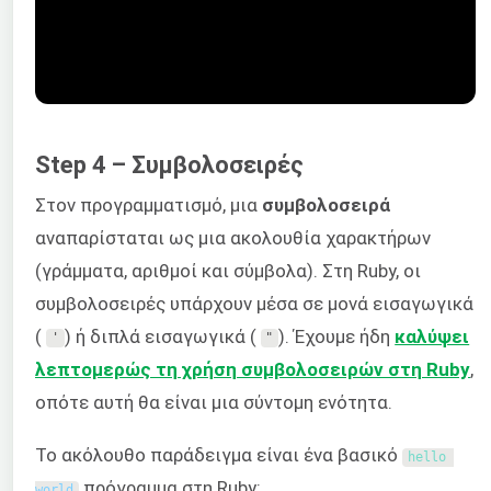
Step 4 – Συμβολοσειρές
Στον προγραμματισμό, μια
συμβολοσειρά
αναπαρίσταται ως μια ακολουθία χαρακτήρων
(γράμματα, αριθμοί και σύμβολα). Στη Ruby, οι
συμβολοσειρές υπάρχουν μέσα σε μονά εισαγωγικά
(
) ή διπλά εισαγωγικά (
). Έχουμε ήδη
καλύψει
'
"
λεπτομερώς τη χρήση συμβολοσειρών στη Ruby
,
οπότε αυτή θα είναι μια σύντομη ενότητα.
Το ακόλουθο παράδειγμα είναι ένα βασικό
hello 
πρόγραμμα στη Ruby:
world