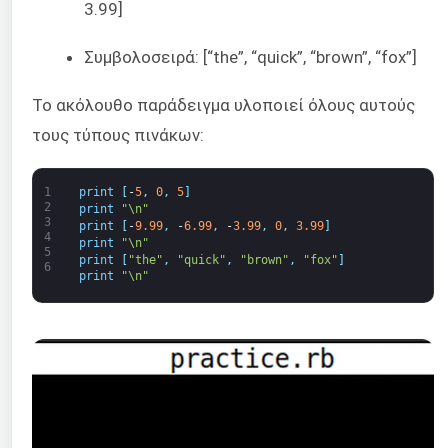
3.99]
Συμβολοσειρά: [“the”, “quick”, “brown”, “fox”]
Το ακόλουθο παράδειγμα υλοποιεί όλους αυτούς
τους τύπους πινάκων:
1
print
[
-
5
,
0
,
5
]
2
print
"\n"
3
print
[
-
9.99
,
-
6.99
,
-
3.99
,
0
,
3.99
]
4
print
"\n"
5
print
[
"the"
,
"quick"
,
"brown"
,
"fox"
]
6
print
"\n"