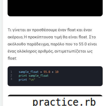
Τι γίνεται αν προσθέσουμε έναν float και έναν
ακέραιο; Η προκύπτουσα τιμή θα είναι float. Στο
ακόλουθο παράδειγμα, παρόλο που το 55.0 είναι
ένας ολόκληρος αριθμός, αντιμετωπίζεται ως
float:
1
sample_float
=
55.0
+
10
2
print 
sample_float
3
print
"\n"