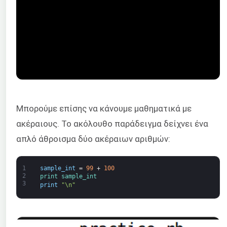
Μπορούμε επίσης να κάνουμε μαθηματικά με
ακέραιους. Το ακόλουθο παράδειγμα δείχνει ένα
απλό άθροισμα δύο ακέραιων αριθμών:
1
sample_int
=
99
+
100
2
print 
sample_int
3
print
"\n"