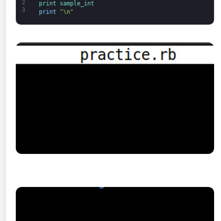
2
print 
sample_int
3
print
"\n"