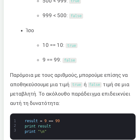
500 < 999:
true
999 < 500:
false
Ίσο
10 == 10:
true
9 == 99:
false
Παρόμοια με τους αριθμούς, μπορούμε επίσης να
αποθηκεύσουμε μια τιμή
ή
τιμή σε μια
true
false
μεταβλητή. Το ακόλουθο παράδειγμα επιδεικνύει
αυτή τη δυνατότητα:
1
result
=
9
==
99
2
print 
result
3
print
"\n"