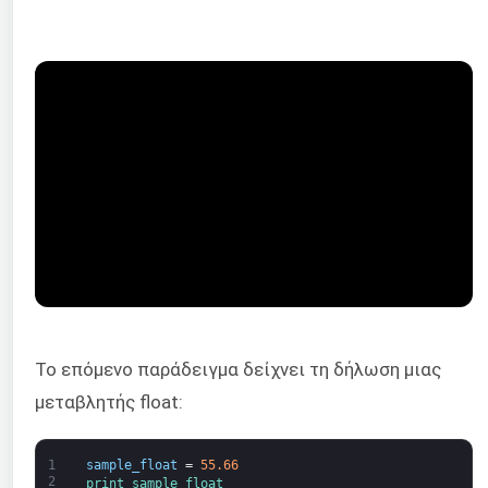
Το επόμενο παράδειγμα δείχνει τη δήλωση μιας
μεταβλητής float:
1
sample_float
=
55.66
2
print 
sample_float