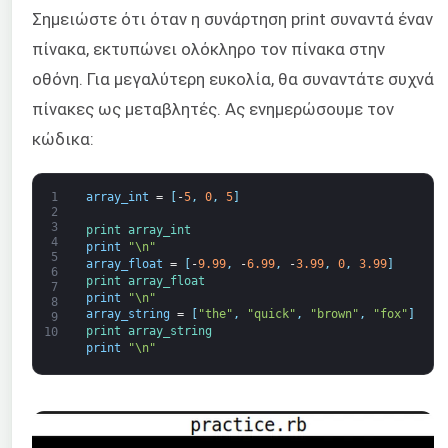
Σημειώστε ότι όταν η συνάρτηση print συναντά έναν
πίνακα, εκτυπώνει ολόκληρο τον πίνακα στην
οθόνη. Για μεγαλύτερη ευκολία, θα συναντάτε συχνά
πίνακες ως μεταβλητές. Ας ενημερώσουμε τον
κώδικα:
1
array_int
=
[
-
5
,
0
,
5
]
2
3
print 
array_int
4
print
"\n"
5
array_float
=
[
-
9.99
,
-
6.99
,
-
3.99
,
0
,
3.99
]
6
print 
array_float
7
print
"\n"
8
array_string
=
[
"the"
,
"quick"
,
"brown"
,
"fox"
]
9
print 
array_string
10
print
"\n"