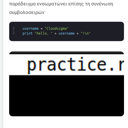
παράδειγμα ενσωματώνει επίσης τη συνένωση
συμβολοσειρών:
1
username
=
"Cloudsigma"
2
print
"hello, "
+
username
+
"!\n"