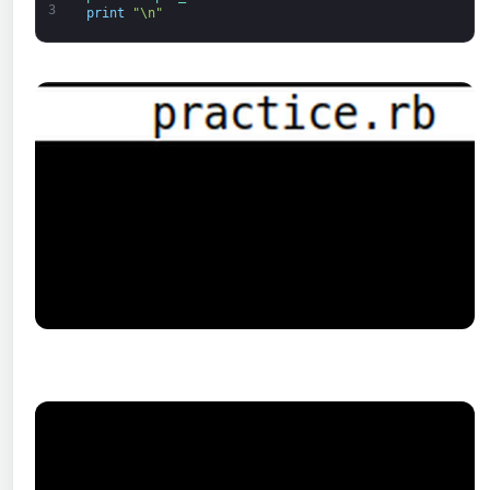
3
print
"\n"