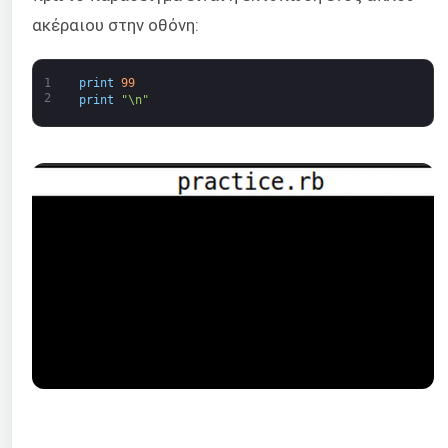
ακέραιου στην οθόνη:
1
print
99
2
print
"\n"