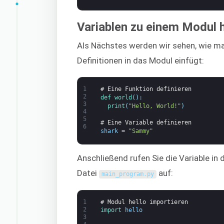
Variablen zu einem Modul 
Als Nächstes werden wir sehen, wie m
Definitionen in das Modul einfügt:
1
# Eine Funktion definieren
2
def 
world
(
)
:
3
print
(
"Hello, World!"
)
4
5
# Eine Variable definieren
6
shark
=
"Sammy"
Anschließend rufen Sie die Variable in 
Datei
auf:
main_program
.
py
1
# Modul hello importieren
2
import 
hello
3