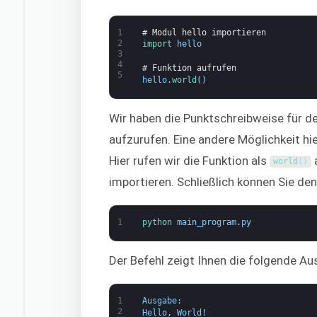
1
# Modul hello importieren
2
import 
hello
3
4
# Funktion aufrufen
5
hello
.
world
(
)
Wir haben die Punktschreibweise für 
aufzurufen. Eine andere Möglichkeit h
Hier rufen wir die Funktion als
a
world
(
)
importieren. Schließlich können Sie de
1
python 
main_program
.
py
Der Befehl zeigt Ihnen die folgende Au
1
Ausgabe
:
2
Hello
,
World
!