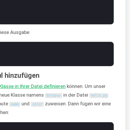
iese Ausgabe:
l hinzufügen
Klasse in Ihrer Datei definieren
können. Um unser
e neue Klasse namens
in der Datei
Octopus
hello
.
py
ibute
und
zuweisen. Dann fügen wir eine
name
color
chen: