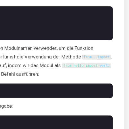
den Modulnamen verwendet, um die Funktion
ierfür ist die Verwendung der Methode
.
from
.
.
.
import
uf, indem wir das Modul als
from 
hello 
import 
world
n Befehl ausführen:
sgabe: