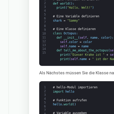
2
def 
world
(
)
:
3
print
(
"Hallo, Welt!"
)
4
5
# Eine Variable definieren
6
shark
=
"Sammy"
7
8
# Eine Klasse definieren
9
class
Octopus
:
10
11
def 
__init__
(
self
,
name
,
color
)
:
12
self
.
color
=
color
13
self
.
name
=
name
14
def 
tell_me_about_the_octopus
(
se
15
print
(
"Dieser Krake ist "
+
se
print
(
self
.
name
+
" ist der Na
Als Nächstes müssen Sie die Klasse n
1
# hello-Modul importieren
2
import 
hello
3
4
# Funktion aufrufen
5
hello
.
world
(
)
6
7
# Variable ausgeben