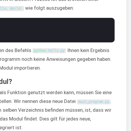
wie folgt auszugeben:
ello
,
World
!
en des Befehls
Ihnen kein Ergebnis
python 
hello
.
py
em Programm noch keine Anweisungen gegeben haben.
 Modul importieren.
dul?
 als Funktion genutzt werden kann, müssen Sie eine
tellen. Wir nennen diese neue Datei
.
main_program
.
py
 selben Verzeichnis befinden müssen, ist, dass wir
 Modul findet. Dies gilt für jedes neue,
griert ist: