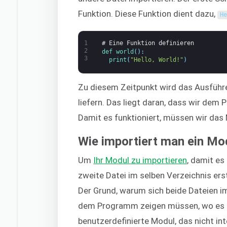
Funktion. Diese Funktion dient dazu,
H
1
# Eine Funktion definieren
2
def 
world
(
)
:
3
print
(
"Hello, World!"
)
Zu diesem Zeitpunkt wird das Ausführ
liefern. Das liegt daran, dass wir d
Damit es funktioniert, müssen wir das
Wie importiert man ein Mo
Um
Ihr Modul zu importieren
, damit es
zweite Datei im selben Verzeichnis ers
Der Grund, warum sich beide Dateien im
dem Programm zeigen müssen, wo es das
benutzerdefinierte Modul, das nicht inte