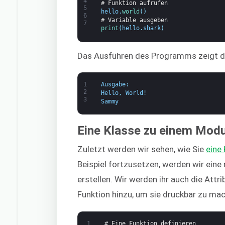
4
# Funktion aufrufen
5
hello
.
world
(
)
6
# Variable ausgeben
7
print
(
hello
.
shark
)
Das Ausführen des Programms zeigt d
1
Ausgabe
:
2
Hello
,
World
!
3
Sammy
Eine Klasse zu einem Modu
Zuletzt werden wir sehen, wie Sie
eine 
Beispiel fortzusetzen, werden wir ein
erstellen. Wir werden ihr auch die Attr
Funktion hinzu, um sie druckbar zu ma
1
# Eine Funktion definieren