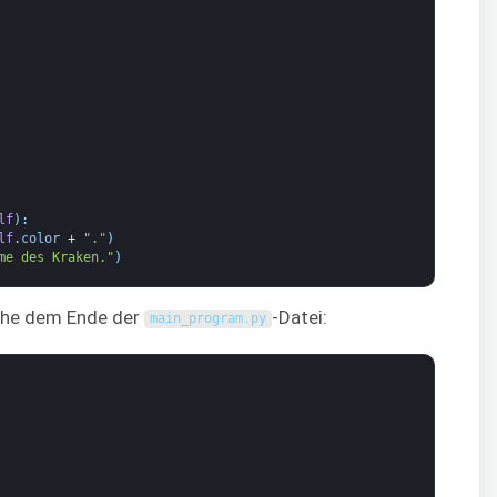
lf
)
:
lf
.
color
+
"."
)
me des Kraken."
)
ahe dem Ende der
-Datei:
main_program
.
py