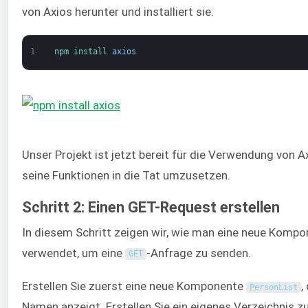
von Axios herunter und installiert sie:
1
npm 
install 
axios
Unser Projekt ist jetzt bereit für die Verwendung von Axi
seine Funktionen in die Tat umzusetzen.
Schritt 2: Einen GET-Request erstellen
In diesem Schritt zeigen wir, wie man eine neue Kompon
verwendet, um eine
-Anfrage zu senden.
GET
Erstellen Sie zuerst eine neue Komponente
,
PersonList
Namen anzeigt. Erstellen Sie ein eigenes Verzeichnis 