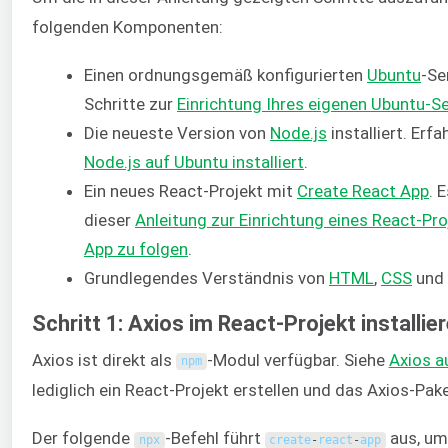
folgenden Komponenten:
Einen ordnungsgemäß konfigurierten
Ubuntu
-Se
Schritte zur
Einrichtung Ihres eigenen Ubuntu-S
Die neueste Version von
Node.js
installiert. Erfa
Node.js auf Ubuntu installiert
.
Ein neues React-Projekt mit
Create React App
. 
dieser
Anleitung zur Einrichtung eines React-Pr
App zu folgen
.
Grundlegendes Verständnis von
HTML
,
CSS
und
Schritt 1: Axios im React-Projekt installie
Axios ist direkt als
-Modul verfügbar. Siehe
Axios a
npm
lediglich ein React-Projekt erstellen und das Axios-Paket
Der folgende
-Befehl führt
aus, um
npx
create
-
react
-
app