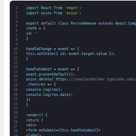
1
import 
React 
from
'react'
;
2
import 
axios 
from
'axios'
;
3
4
export 
default
class
PersonRemove 
extends
React
.
Com
5
state
=
{
6
id
:
''
7
}
8
9
handleChange
=
event
=
>
{
10
11
this
.
setState
(
{
id
:
event
.
target
.
value
}
)
;
12
}
13
14
handleSubmit
=
event
=
>
{
15
event
.
preventDefault
(
)
;
16
axios
.
delete
(
`
https
:
//jsonplaceholder.typicode.com/
17
.
then
(
res
=
>
{
18
console
.
log
(
res
)
;
19
20
console
.
log
(
res
.
data
)
;
21
}
)
22
}
23
24
render
(
)
{
25
return
(
26
<
div
>
27
<
form 
onSubmit
=
{
this
.
handleSubmit
}
>
28
<
label
>
29