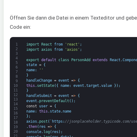
Öffnen Sie dann die Datei in einem Texteditor und geb
Code ein:
1
import 
React 
from
'react'
;
2
import 
axios 
from
'axios'
;
3
4
export 
default
class
PersonAdd 
extends
React
.
Compon
5
state
=
{
6
name
:
''
7
}
8
handleChange
=
event
=
>
{
9
this
.
setState
(
{
name
:
event
.
target
.
value
}
)
;
10
11
}
12
handleSubmit
=
event
=
>
{
13
event
.
preventDefault
(
)
;
14
const
user
=
{
15
name
:
this
.
state
.
name
16
}
;
17
axios
.
post
(
`
https
:
//jsonplaceholder.typicode.com/us
18
.
then
(
res
=
>
{
19
20
console
.
log
(
res
)
;
21
console
.
log
(
res
.
data
)
;