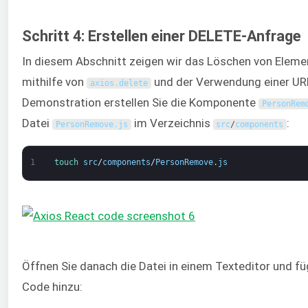
Schritt 4: Erstellen einer DELETE-Anfrage
In diesem Abschnitt zeigen wir das Löschen von Eleme
mithilfe von
und der Verwendung einer URL
axios
.
delete
Demonstration erstellen Sie die Komponente
PersonRem
Datei
im Verzeichnis
:
PersonRemove
.
js
src
/
components
1
touch 
src
/
components
/
PersonRemove
.
js
Öffnen Sie danach die Datei in einem Texteditor und f
Code hinzu: