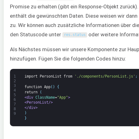
Promise zu erhalten (gibt ein Response-Objekt zurück)
enthält die gewünschten Daten. Diese weisen wir dan
zu. Wir können auch zusätzliche Informationen über d
den Statuscode unter
oder weitere Informa
res
.
status
Als Nächstes müssen wir unsere Komponente zur Hau
hinzufügen. Fügen Sie die folgenden Codes hinzu:
1
import
PersonList
from
'./components/PersonList.js'
;
2
3
function
App
(
)
{
4
return
(
5
<div 
ClassName
=
"App"
>
6
<PersonList/>
7
</div>
8
)
9
}