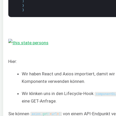
)
}
}
Hier:
Wir haben React und Axios importiert, damit wir 
Komponente verwenden können.
Wir klinken uns in den Lifecycle-Hook
componentDi
eine GET-Anfrage.
Sie können
von einem API-Endpunkt ve
axios
.
get
(
<
url
>
)