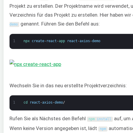
Projekt zu erstellen. Der Projektname wird verwendet, 
Verzeichnis für das Projekt zu erstellen. Hier haben wir
genannt. Führen Sie den Befehl aus:
demo
1
npx 
create
-
react
-
app 
react
-
axios
-
demo
Wechseln Sie in das neu erstellte Projektverzeichnis:
1
cd 
react
-
axios
-
demo
/
Rufen Sie als Nächstes den Befehl
auf, um A
npm 
install
Wenn keine Version angegeben ist, lädt
automatisc
npm