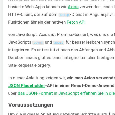
basierte Web-Apps können wir
Axios
verwenden, einen 
HTTP-Client, der auf dem
-Dienst in Angular.js v1.
$
http
Funktionen ähneln der nativen
Fetch API
.
von JavaScript. Axios ist Promise-basiert, was uns die 
JavaScripts
und
für besser lesbaren sync
async
await
integrieren. Es unterstützt auch das Abfangen und Ab
Darüber hinaus gibt es einen integrierten clientseitig
Site-Request-Forgery.
In dieser Anleitung zeigen wir,
wie man Axios verwendet
JSON Placeholder
-API in einer React-Demo-Anwend
über
das JSON-Format in JavaScript erfahren Sie in di
Voraussetzungen
Um die in dieser Anleitung gezeigten Schritte auszufüh