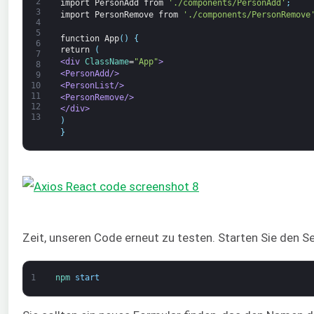
2
import
PersonAdd
from
'./components/PersonAdd'
;
3
import
PersonRemove
from
'./components/PersonRemove
4
5
function
App
(
)
{
6
return
(
7
<div 
ClassName
=
"App"
>
8
<PersonAdd/>
9
<PersonList/>
10
11
<PersonRemove/>
12
</div>
13
)
}
Zeit, unseren Code erneut zu testen. Starten Sie den Se
1
npm 
start