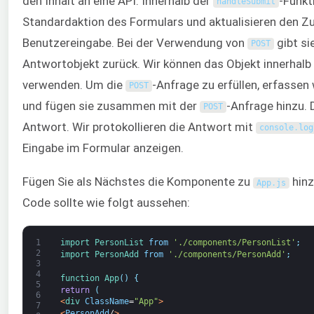
den Inhalt an eine API. Innerhalb der
-Funkt
handleSubmit
Standardaktion des Formulars und aktualisieren den Z
Benutzereingabe. Bei der Verwendung von
gibt si
POST
Antwortobjekt zurück. Wir können das Objekt innerhalb
verwenden. Um die
-Anfrage zu erfüllen, erfassen
POST
und fügen sie zusammen mit der
-Anfrage hinzu. 
POST
Antwort. Wir protokollieren die Antwort mit
console
.
log
Eingabe im Formular anzeigen.
Fügen Sie als Nächstes die Komponente zu
hinz
App
.
js
Code sollte wie folgt aussehen:
1
import 
PersonList 
from
'./components/PersonList'
;
2
import 
PersonAdd 
from
'./components/PersonAdd'
;
3
4
function
App
(
)
{
5
return
(
6
<
div 
ClassName
=
"App"
>
7
<
PersonAdd
/
>