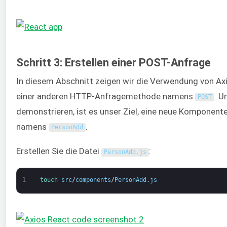
Schritt 3: Erstellen einer POST-Anfrage
In diesem Abschnitt zeigen wir die Verwendung von Ax
einer anderen HTTP-Anfragemethode namens
. U
POST
demonstrieren, ist es unser Ziel, eine neue Komponente
namens
.
PersonAdd
Erstellen Sie die Datei
:
PersonAdd
.
js
1
touch 
src
/
components
/
PersonAdd
.
js