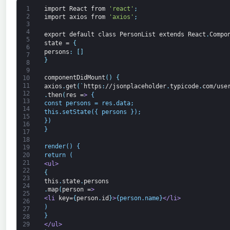
1
import
React
from
'react'
;
2
import
axios
from
'axios'
;
3
4
export
default
class
PersonList
extends
React
.
Compo
5
state
=
{
6
persons
:
[
]
7
}
8
9
componentDidMount
(
)
{
10
11
axios
.
get
(
`
https
:
//jsonplaceholder
.
typicode
.
com/use
12
.
then
(
res
=
>
 {
13
const persons = res.data;
14
this.setState({ persons });
15
})
16
}
17
18
render() {
19
20
return (
21
<ul>
22
{
23
this
.
state
.
persons
24
.
map
(
person
=
>
25
<li 
key=
{
person
.
id
}
>
{person.name}
</li>
26
)
27
}
28
</ul>
29