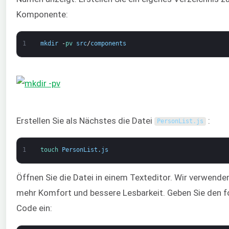
Komponente:
1
mkdir
-
pv 
src
/
components
Erstellen Sie als Nächstes die Datei
:
PersonList
.
js
1
touch 
PersonList
.
js
Öffnen Sie die Datei in einem Texteditor. Wir verwend
mehr Komfort und bessere Lesbarkeit. Geben Sie den f
Code ein: