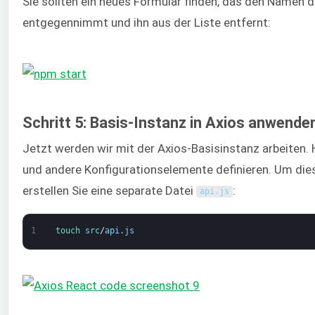
Sie sollten ein neues Formular finden, das den Namen 
entgegennimmt und ihn aus der Liste entfernt:
Schritt 5: Basis-Instanz in Axios anwende
Jetzt werden wir mit der Axios-Basisinstanz arbeiten. 
und andere Konfigurationselemente definieren. Um die
erstellen Sie eine separate Datei
:
api
.
js
1
touch 
src
/
api
.
js