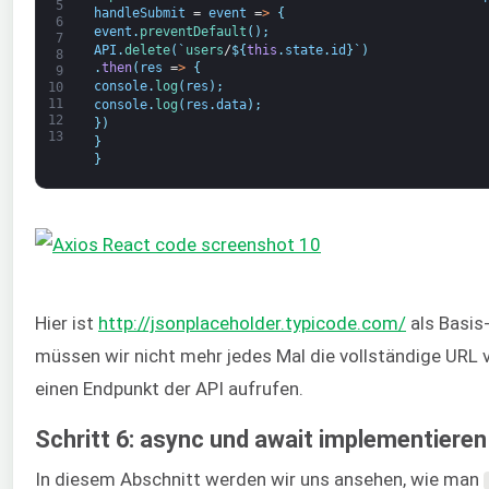
5
handleSubmit
=
event
=
>
{
6
event
.
preventDefault
(
)
;
7
API
.
delete
(
`
users
/
$
{
this
.
state
.
id
}
`
)
8
.
then
(
res
=
>
{
9
console
.
log
(
res
)
;
10
11
console
.
log
(
res
.
data
)
;
12
}
)
13
}
}
Hier ist
http://jsonplaceholder.typicode.com/
als Basis
müssen wir nicht mehr jedes Mal die vollständige URL
einen Endpunkt der API aufrufen.
Schritt 6: async und await implementieren
In diesem Abschnitt werden wir uns ansehen, wie man