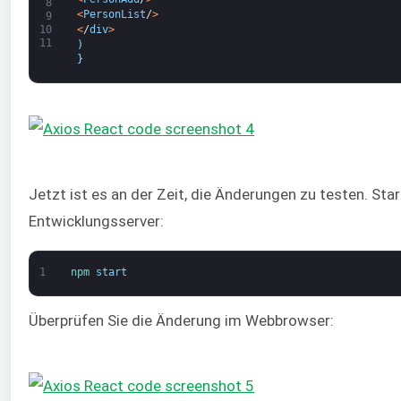
8
<
PersonList
/
>
9
<
/
div
>
10
11
)
}
Jetzt ist es an der Zeit, die Änderungen zu testen. Sta
Entwicklungsserver:
1
npm 
start
Überprüfen Sie die Änderung im Webbrowser: