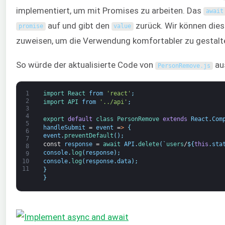
implementiert, um mit Promises zu arbeiten. Das
await
auf und gibt den
zurück. Wir können die
promise
value
zuweisen, um die Verwendung komfortabler zu gestalt
So würde der aktualisierte Code von
au
PersonRemove
.
js
1
import 
React 
from
'react'
;
2
import 
API 
from
'../api'
;
3
4
export 
default
class
PersonRemove 
extends
React
.
Com
5
handleSubmit
=
event
=
>
{
6
event
.
preventDefault
(
)
;
7
const
response
=
await 
API
.
delete
(
`
users
/
$
{
this
.
sta
8
console
.
log
(
response
)
;
9
console
.
log
(
response
.
data
)
;
10
11
}
}