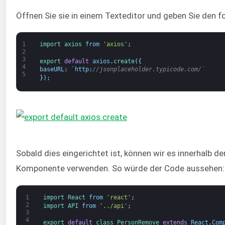
Öffnen Sie sie in einem Texteditor und geben Sie den f
1
import 
axios 
from
'axios'
;
2
3
export 
default
axios
.
create
(
{
4
baseURL
:
`
http
:
//jsonplaceholder.typicode.com/`
5
}
)
;
Sobald dies eingerichtet ist, können wir es innerhalb de
Komponente verwenden. So würde der Code aussehen:
1
import 
React 
from
'react'
;
2
import 
API 
from
'../api'
;
3
4
export 
default
class
PersonRemove 
extends
React
.
Com