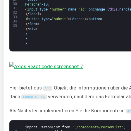
30
Personen-
ID
:
31
<
input 
type
=
"number"
name
=
"id"
onChange
=
{
this
.
handl
32
<
/
label
>
33
<
button 
type
=
"submit"
>
Löschen
<
/
button
>
34
<
/
form
>
35
<
/
div
>
)
}
}
Hier bietet das
-Objekt die Informationen über die 
res
dann
verwenden, nachdem das Formular a
console
.
log
Als Nächstes implementieren Sie die Komponente in
A
1
import
PersonList
from
'./components/PersonList'
;