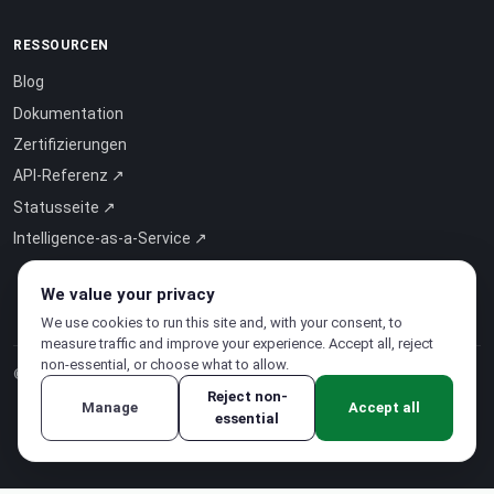
RESSOURCEN
Blog
Dokumentation
Zertifizierungen
API-Referenz ↗
Statusseite ↗
Intelligence-as-a-Service ↗
We value your privacy
We use cookies to run this site and, with your consent, to
measure traffic and improve your experience. Accept all, reject
non-essential, or choose what to allow.
© 2026 CloudSigma Holding AG.
Alle Rechte vorbehalten
.
Reject non-
Manage
Accept all
essential
Datenschutzerklärung
·
Nutzungsbedingungen