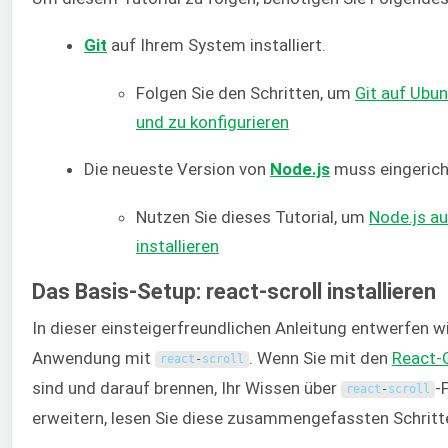
Git
auf Ihrem System installiert.
Folgen Sie den Schritten, um
Git auf Ubun
und zu konfigurieren
Die neueste Version von
Node.js
muss eingerich
Nutzen Sie dieses Tutorial, um
Node.js a
installieren
Das Basis-Setup: react-scroll installieren
In dieser einsteigerfreundlichen Anleitung entwerfen wi
Anwendung mit
. Wenn Sie mit den
React-
react
-
scroll
sind und darauf brennen, Ihr Wissen über
-
react
-
scroll
erweitern, lesen Sie diese zusammengefassten Schritt