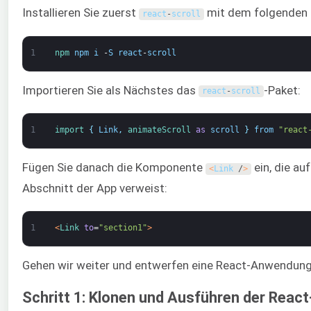
Installieren Sie zuerst
mit dem folgenden 
react
-
scroll
1
npm 
npm
i
-
S
react
-
scroll
Importieren Sie als Nächstes das
-Paket:
react
-
scroll
1
import
{
Link
,
animateScroll 
as
scroll
}
from
"react
Fügen Sie danach die Komponente
ein, die au
<
Link
/
>
Abschnitt der App verweist:
1
<
Link 
to
=
"section1"
>
Gehen wir weiter und entwerfen eine React-Anwendung
Schritt 1: Klonen und Ausführen der Reac