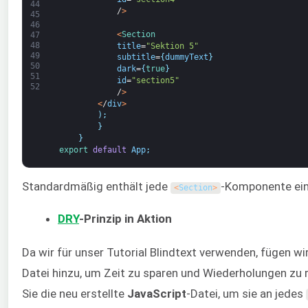
44
/
>
45
46
<
Section
47
48
title
=
"Sektion 5"
49
subtitle
=
{
dummyText
}
50
dark
=
{
true
}
51
id
=
"section5"
52
/
>
<
/
div
>
)
;
}
}
export 
default
App
;
Standardmäßig enthält jede
-Komponente ei
<
Section
>
DRY
-Prinzip in Aktion
Da wir für unser Tutorial Blindtext verwenden, fügen wi
Datei hinzu, um Zeit zu sparen und Wiederholungen zu
Sie die neu erstellte
JavaScript
-Datei, um sie an jedes