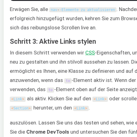
Erwägen Sie, alle
. Nachde
nav
-
-Elemente zu aktualisieren
erfolgreich hinzugefügt wurden, kehren Sie zum Brows
sich das reibungslose Scrollen live an.
Schritt 3: Aktive Links stylen
In diesem Schritt verwenden wir
CSS
-Eigenschaften, 
neu zu gestalten und ihn stilvoll aussehen zu lassen. D
ermöglicht es Ihnen, eine Klasse zu definieren und auf 
anzuwenden, wenn das
-Element aktiv ist. Wenn de
to
verwenden, das
-Element oben auf der Seite anzeigt
to
als aktiv. Klicken Sie auf den
oder scrolle
<
Link
>
<
Link
>
herunter, um den
.
<
Section
>
<
Link
>
auszulösen. Lassen Sie uns das testen und sehen, wie e
Sie die
Chrome DevTools
und untersuchen Sie den fün