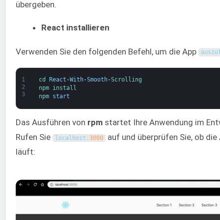
übergeben.
React installieren
Verwenden Sie den folgenden Befehl, um die App
auszu
1
cd 
React
-
With
-
Smooth
-
Scrolling
2
npm 
install
3
npm 
start
Das Ausführen von
rpm
startet Ihre Anwendung im En
Rufen Sie
auf und überprüfen Sie, ob di
localhost
:
3000
läuft: