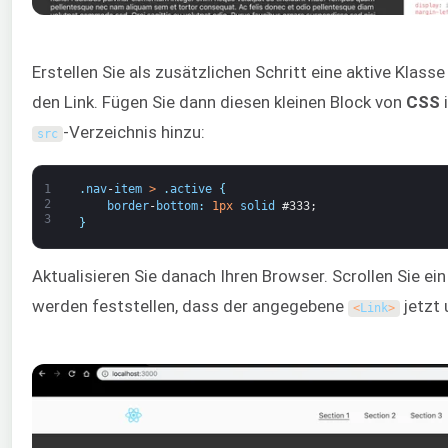
Erstellen Sie als zusätzlichen Schritt eine aktive Klass
den Link. Fügen Sie dann diesen kleinen Block von
CSS
-Verzeichnis hinzu:
src
1
.
nav
-
item
>
.
active
{
2
border
-
bottom
:
1px
solid
#333;
3
}
Aktualisieren Sie danach Ihren Browser. Scrollen Sie ei
werden feststellen, dass der angegebene
jetzt 
<
Link
>