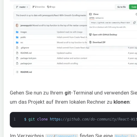
Gehen Sie nun zu Ihrem
git
-Terminal und verwenden Sie
um das Projekt auf Ihrem lokalen Rechner zu
klonen
:
1
$
git 
clone
https
:
//github.com/do-community/React-Wi
Im Verzeichnis
finden Sie eine
src
/
Components
Navbar
.
js