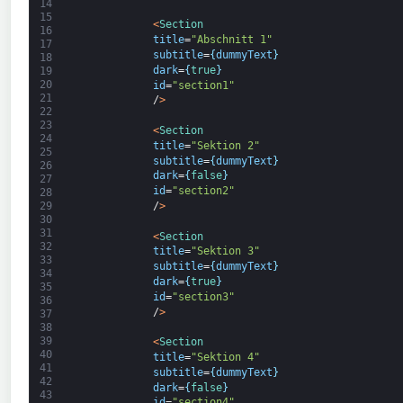
14
15
<
Section
16
title
=
"Abschnitt 1"
17
subtitle
=
{
dummyText
}
18
dark
=
{
true
}
19
20
id
=
"section1"
21
/
>
22
23
<
Section
24
title
=
"Sektion 2"
25
subtitle
=
{
dummyText
}
26
dark
=
{
false
}
27
id
=
"section2"
28
/
>
29
30
31
<
Section
32
title
=
"Sektion 3"
33
subtitle
=
{
dummyText
}
34
dark
=
{
true
}
35
id
=
"section3"
36
/
>
37
38
39
<
Section
40
title
=
"Sektion 4"
41
subtitle
=
{
dummyText
}
42
dark
=
{
false
}
43
id
=
"section4"