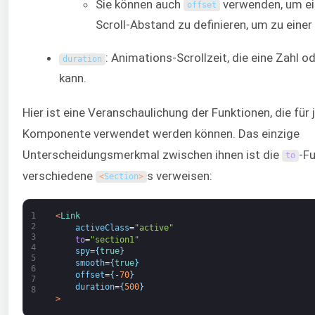
Sie können auch
verwenden, um ei
offset
Scroll-Abstand zu definieren, um zu einer
: Animations-Scrollzeit, die eine Zahl o
duration
kann.
Hier ist eine Veranschaulichung der Funktionen, die für
Komponente verwendet werden können. Das einzige
Unterscheidungsmerkmal zwischen ihnen ist die
-Fu
to
verschiedene
s verweisen:
<
Section
>
1
<
Link
2
activeClass
=
"active"
3
to
=
"section1"
4
spy
=
{
true
}
5
smooth
=
{
true
}
6
offset
=
{
-
70
}
7
duration
=
{
500
}
8
>