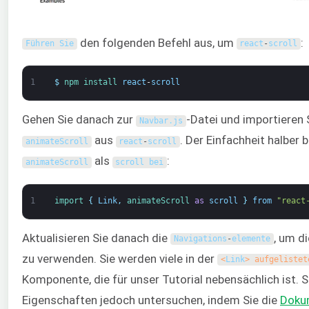
den folgenden Befehl aus, um
:
Führen Sie
react
-
scroll
1
$
npm 
install 
react
-
scroll
Gehen Sie danach zur
-Datei und importieren 
Navbar
.
js
aus
. Der Einfachheit halber 
animateScroll
react
-
scroll
als
:
animateScroll
scroll bei
1
import
{
Link
,
animateScroll 
as
scroll
}
from
"react
Aktualisieren Sie danach die
, um d
Navigations
-
elemente
zu verwenden. Sie werden viele in der
<
Link
> aufgelistet
Komponente, die für unser Tutorial nebensächlich ist. 
Eigenschaften jedoch untersuchen, indem Sie die
Doku