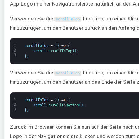
App-Logo in einer Navigationsleiste natürlich an den An
Verwenden Sie die
-Funktion, um einen Kli
scrollToTop
hinzuzufügen, um den Benutzer zurück an den Anfang de
1
scrollToTop
=
(
)
=
>
{
2
scroll
.
scrollToTop
(
)
;
3
}
;
Verwenden Sie die
-Funktion, um einen Kli
scrollToTop
hinzuzufügen, um den Benutzer an das Ende der Seite z
1
scrollToTop
=
(
)
=
>
{
2
scroll
.
scrollToBottom
(
)
;
3
}
;
Zurück im Browser können Sie nun auf der Seite nach un
Logo in der Navigationsleiste klicken und werden zum o