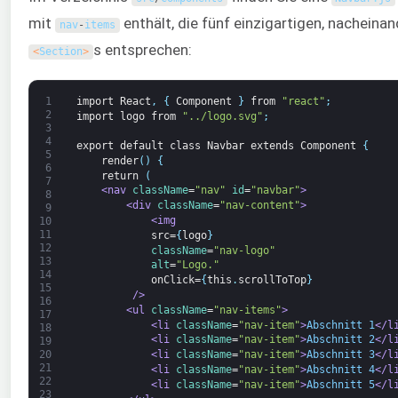
mit
enthält, die fünf einzigartigen, nachein
nav
-
items
s entsprechen:
<
Section
>
1
import
React
,
{
Component
}
from
"react"
;
2
import
logo
from
"../logo.svg"
;
3
4
export
default
class
Navbar
extends
Component
{
5
render
(
)
{
6
return
(
7
<nav 
className
=
"nav"
id
=
"navbar"
>
8
<div 
className
=
"nav-content"
>
9
<img
10
11
src=
{
logo
}
12
className
=
"nav-logo"
13
alt
=
"Logo."
14
onClick=
{
this
.
scrollToTop
}
15
         />
16
<ul 
className
=
"nav-items"
>
17
<li 
className
=
"nav-item"
>
Abschnitt 1
</l
18
<li 
className
=
"nav-item"
>
Abschnitt 2
</l
19
20
<li 
className
=
"nav-item"
>
Abschnitt 3
</l
21
<li 
className
=
"nav-item"
>
Abschnitt 4
</l
22
<li 
className
=
"nav-item"
>
Abschnitt 5
</l
23