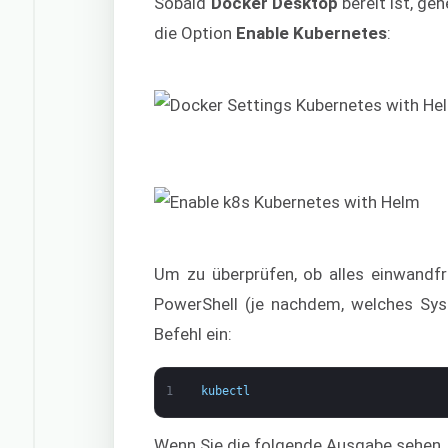
Sobald
Docker Desktop
bereit ist, ge
die Option
Enable Kubernetes
:
Um zu überprüfen, ob alles einwandfre
PowerShell (je nachdem, welches Sy
Befehl ein:
1
kubectl
Wenn Sie die folgende Ausgabe sehen, 