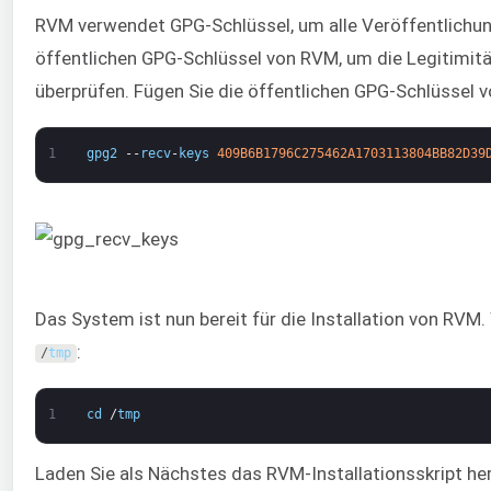
RVM verwendet GPG-Schlüssel, um alle Veröffentlichung
öffentlichen GPG-Schlüssel von RVM, um die Legitimit
überprüfen. Fügen Sie die öffentlichen GPG-Schlüssel 
1
gpg2
--
recv
-
keys
409B6B1796C275462A1703113804BB82D39
Das System ist nun bereit für die Installation von RVM.
:
/
tmp
1
cd
/
tmp
Laden Sie als Nächstes das RVM-Installationsskript her