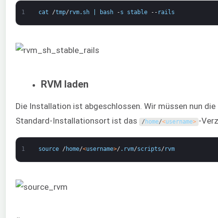
1
cat
/
tmp
/
rvm
.
sh
|
bash
-
s
stable
--
rails
RVM laden
Die Installation ist abgeschlossen. Wir müssen nun die 
Standard-Installationsort ist das
-Verz
/
home
/
<
username
>
1
source
/
home
/
<
username
>
/
.
rvm
/
scripts
/
rvm