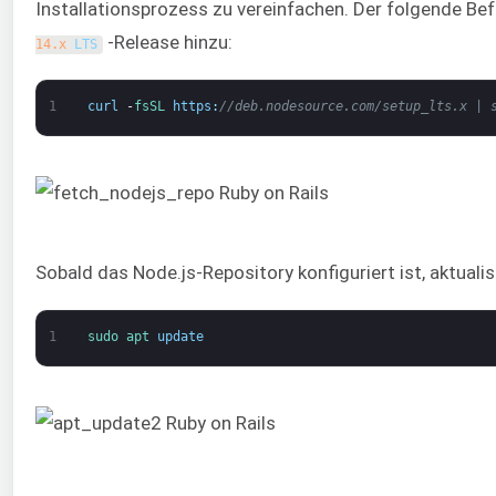
Installationsprozess zu vereinfachen. Der folgende Bef
-Release hinzu:
14.x
LTS
1
curl
-
fsSL 
https
:
//deb.nodesource.com/setup_lts.x | 
Sobald das Node.js-Repository konfiguriert ist, aktuali
1
sudo 
apt 
update