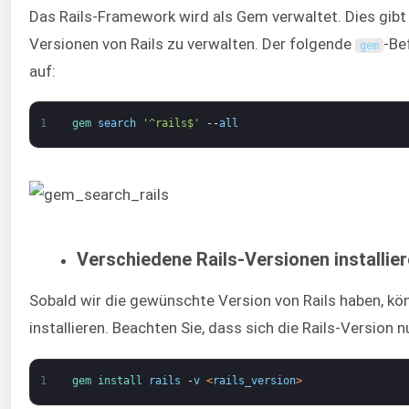
Das Rails-Framework wird als Gem verwaltet. Dies gibt
Versionen von Rails zu verwalten. Der folgende
-Be
gem
auf:
1
gem 
search
'^rails$'
--
all
Verschiedene Rails-Versionen installie
Sobald wir die gewünschte Version von Rails haben, k
installieren. Beachten Sie, dass sich die Rails-Version
1
gem 
install 
rails
-
v
<
rails_version
>