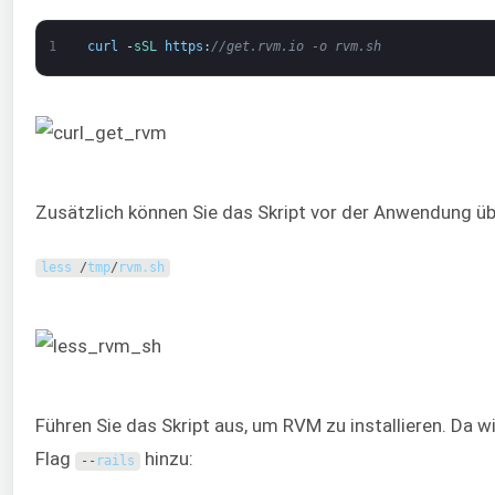
1
curl
-
sSL 
https
:
//get.rvm.io -o rvm.sh
Zusätzlich können Sie das Skript vor der Anwendung üb
less
/
tmp
/
rvm
.
sh
Führen Sie das Skript aus, um RVM zu installieren. Da w
Flag
hinzu:
--
rails