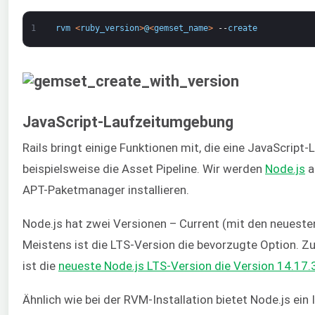
1
rvm
<
ruby_version
>
@
<
gemset_name
>
--
create
JavaScript-Laufzeitumgebung
Rails bringt einige Funktionen mit, die eine JavaScrip
beispielsweise die Asset Pipeline. Wir werden
Node.js
a
APT-Paketmanager installieren.
Node.js hat zwei Versionen – Current (mit den neueste
Meistens ist die LTS-Version die bevorzugte Option. Zu
ist die
neueste Node.js LTS-Version die Version 14.17.
Ähnlich wie bei der RVM-Installation bietet Node.js ein 