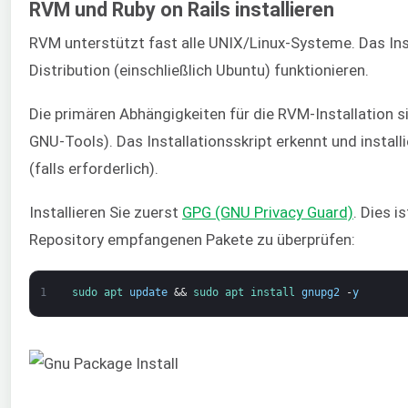
RVM und Ruby on Rails installieren
RVM unterstützt fast alle UNIX/Linux-Systeme. Das Inst
Distribution (einschließlich Ubuntu) funktionieren.
Die primären Abhängigkeiten für die RVM-Installation 
GNU-Tools). Das Installationsskript erkennt und instal
(falls erforderlich).
Installieren Sie zuerst
GPG (GNU Privacy Guard)
. Dies i
Repository empfangenen Pakete zu überprüfen:
1
sudo 
apt 
update
&&
sudo 
apt 
install 
gnupg2
-
y