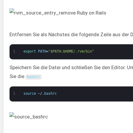
Entfernen Sie als Nächstes die folgende Zeile aus der D
1
export 
PATH
=
"$PATH:$HOME/.rvm/bin"
Speichern Sie die Datei und schließen Sie den Editor.
Sie die
:
bashrc
1
source
~
/
.
bashrc