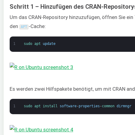
Schritt 1 – Hinzufügen des CRAN-Repository
Um das CRAN-Repository hinzuzufügen, öffnen Sie ein Te
den
-Cache:
APT
1
sudo 
apt 
update
Es werden zwei Hilfspakete benötigt, um mit CRAN and R 
1
sudo 
apt 
install 
software
-
properties
-
common 
dirmngr