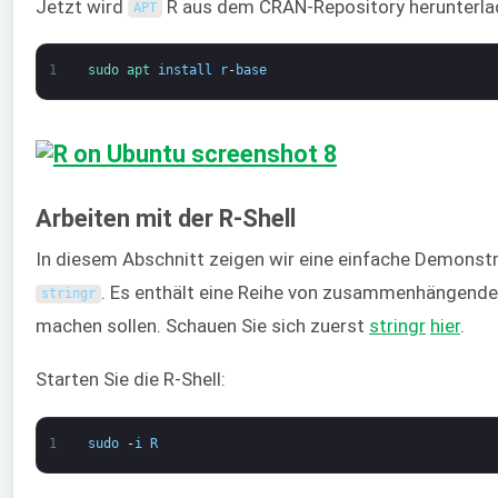
Jetzt wird
R aus dem CRAN-Repository herunterladen
APT
1
sudo 
apt 
install
r
-
base
Arbeiten mit der R-Shell
In diesem Abschnitt zeigen wir eine einfache Demonstra
. Es enthält eine Reihe von zusammenhängenden
stringr
machen sollen. Schauen Sie sich zuerst
stringr
hier
.
Starten Sie die R-Shell:
1
sudo
-
i
R