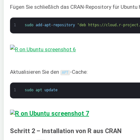
Fügen Sie schließlich das CRAN-Repository für Ubuntu 
1
sudo 
add
-
apt
-
repository
"deb https://cloud.r-project
Aktualisieren Sie den
-Cache:
APT
1
sudo 
apt 
update
Schritt 2 – Installation von R aus CRAN