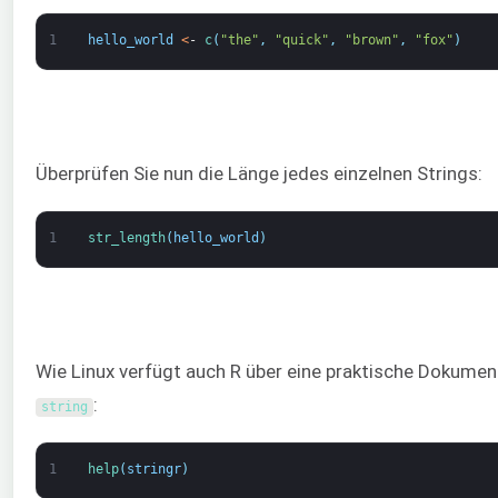
1
hello_world
<
-
c
(
"the"
,
"quick"
,
"brown"
,
"fox"
)
Überprüfen Sie nun die Länge jedes einzelnen Strings:
1
str_length
(
hello_world
)
Wie Linux verfügt auch R über eine praktische Dokumen
:
string
1
help
(
stringr
)