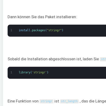
Dann können Sie das Paket installieren:
1
install
.
packages
(
"stringr"
)
Sobald die Installation abgeschlossen ist, laden Sie
str
1
library
(
'stringr'
)
Eine Funktion von
ist
, das die Länge
stringr
str_length