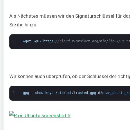
Als Nächstes müssen wir den Signaturschlüssel für da
Sie ihn hinzu:
1
wget
-
qO
-
https
:
//cloud.r-project.org/bin/linux/ubun
Wir können auch überprüfen, ob der Schlüssel der richti
1
gpg
--
show
-
keys
/
etc
/
apt
/
trusted
.
gpg
.
d
/
cran_ubuntu_k