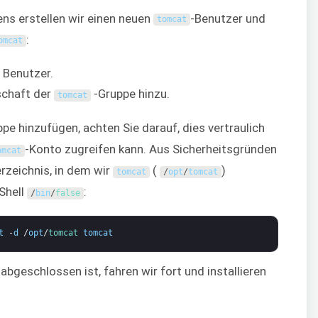
ns erstellen wir einen neuen
-Benutzer und
tomcat
:
omcat
Benutzer.
schaft der
-Gruppe hinzu.
tomcat
ppe hinzufügen, achten Sie darauf, dies vertraulich
-Konto zugreifen kann. Aus Sicherheitsgründen
omcat
rzeichnis, in dem wir
(
)
tomcat
/
opt
/
tomcat
 Shell
:
/
bin
/
false
t
-
d
/
opt
/
tomcat 
tomcat
bgeschlossen ist, fahren wir fort und installieren