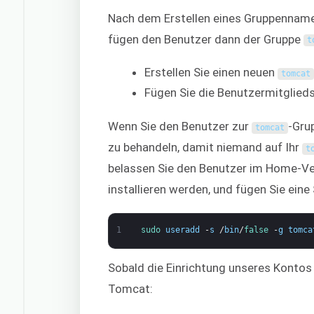
Nach dem Erstellen eines Gruppenname
fügen den Benutzer dann der Gruppe
t
Erstellen Sie einen neuen
tomcat
Fügen Sie die Benutzermitglied
Wenn Sie den Benutzer zur
-Gru
tomcat
zu behandeln, damit niemand auf Ihr
t
belassen Sie den Benutzer im Home-Ve
installieren werden, und fügen Sie eine
1
sudo 
useradd
-
s
/
bin
/
false
-
g
tomca
Sobald die Einrichtung unseres Kontos a
Tomcat: