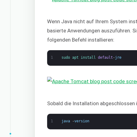
Wenn Java nicht auf Ihrem System instal
basierte Anwendungen auszuführen. S
folgenden Befehl installieren:
1
sudo 
apt 
install 
default
-
jre
Sobald die Installation abgeschlossen i
1
java
-
version