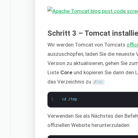
Schritt 3 – Tomcat installi
Wir werden Tomcat von Tomcats
offic
auszuschöpfen, laden Sie die neueste V
Version zu aktualisieren, gehen Sie zu
Liste
Core
und kopieren Sie dann den 
das Verzeichnis zu
:
/
tmp
1
cd
/
tmp
Verwenden Sie als Nächstes den Befe
offiziellen Website herunterzuladen: