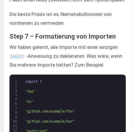
Die beste Praxis ist es, Namenskollisionen von
vornherein zu vermeiden.
Step 7 – Formatierung von Importen
Wir haben gelernt, alle Importe mit einer einzigen
-Anweisung zu deklarieren. Was wäre, wenn
import
Sie mehrere Importe hätten? Zum Beispiel:
1
import
(
2
3
"fmt"
4
5
"os"
6
7
"github.com/example/foo"
8
9
"github.com/example/bar"
10
11
12
"math/rand"