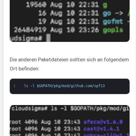
Die anderen Paketdateien sollten sich an folgendem
Ort befinden:
1
ls
-
l
$
GOPATH
/
pkg
/
mod
/
github
.com
/
spf13