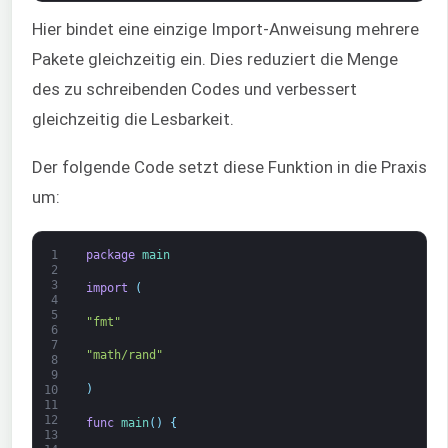
Hier bindet eine einzige Import-Anweisung mehrere
Pakete gleichzeitig ein. Dies reduziert die Menge
des zu schreibenden Codes und verbessert
gleichzeitig die Lesbarkeit.
Der folgende Code setzt diese Funktion in die Praxis
um:
1
package
main
2
3
import
(
4
5
"fmt"
6
7
"math/rand"
8
9
)
10
11
12
func
main
(
)
{
13