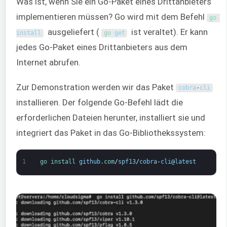
Was ist, wenn Sie ein Go-Paket eines Drittanbieters
implementieren müssen? Go wird mit dem Befehl
go 
ausgeliefert (
ist veraltet). Er kann
install
go 
get
jedes Go-Paket eines Drittanbieters aus dem
Internet abrufen.
Zur Demonstration werden wir das Paket
cobra
-
cli
installieren. Der folgende Go-Befehl lädt die
erforderlichen Dateien herunter, installiert sie und
integriert das Paket in das Go-Bibliothekssystem:
1
go 
install 
github
.com
/
spf13
/
cobra
-
cli
@
latest