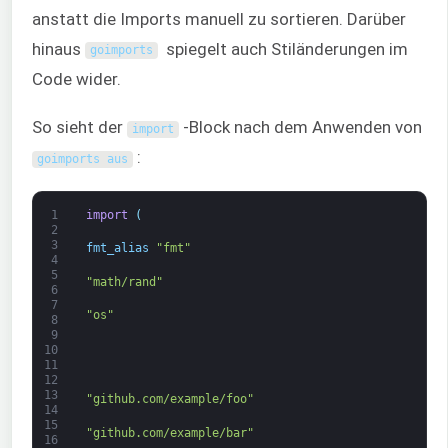
anstatt die Imports manuell zu sortieren. Darüber
hinaus
spiegelt auch Stiländerungen im
goimports
Code wider.
So sieht der
-Block nach dem Anwenden von
import
:
goimports aus
1
import
(
2
3
fmt_alias
"fmt"
4
5
"math/rand"
6
7
"os"
8
9
10
11
12
13
"github.com/example/foo"
14
15
"github.com/example/bar"
16