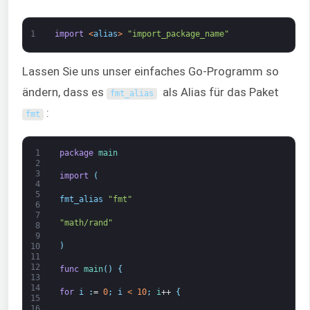
1
import
<
alias
>
"import_package_name"
Lassen Sie uns unser einfaches Go-Programm so
ändern, dass es
als Alias für das Paket
fmt_alias
:
fmt
1
package
main
2
3
import
(
4
5
fmt_alias
"fmt"
6
7
"math/rand"
8
9
)
10
11
12
func
main
(
)
{
13
14
for
i
:
=
0
;
i
<
10
;
i
++
{
15
16