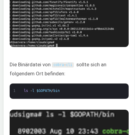
Die Binärdatei von
sollte sich an
cobra
-
cli
folgendem Ort befinden:
1
ls
-
l
$
GOPATH
/
bin