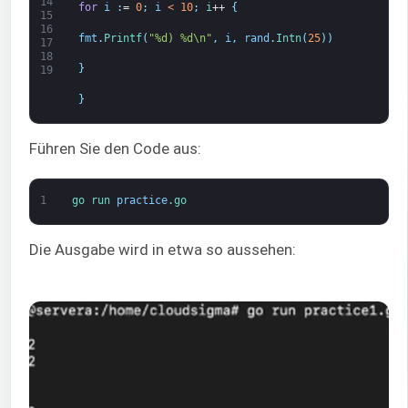
14
for
i
:
=
0
;
i
<
10
;
i
++
{
15
16
fmt
.
Printf
(
"%d) %d\n"
,
i
,
rand
.
Intn
(
25
)
)
17
18
}
19
}
Führen Sie den Code aus:
1
go 
run 
practice
.go
Die Ausgabe wird in etwa so aussehen: