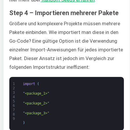
Step 4 – Importieren mehrerer Pakete
Größere und komplexere Projekte müssen mehrere
Pakete einbinden. Wie importiert man diese in den
Go-Code? Eine gültige Option ist die Verwendung
einzelner Import-Anweisungen für jedes importierte
Paket. Dieser Ansatz ist jedoch im Vergleich zur
folgenden Importstruktur ineffizient:
1
import
(
2
3
"<package_1>"
4
5
"<package_2>"
6
7
"<package_3>"
8
9
)