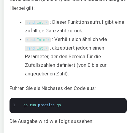
Hierbei gilt:
: Dieser Funktionsaufruf gibt eine
rand
.
Int
(
)
zufällige Ganzzahl zurück.
: Verhält sich ähnlich wie
rand
.
Intn
(
)
, akzeptiert jedoch einen
rand
.
Int
(
)
Parameter, der den Bereich für die
Zufallszahlen definiert (von 0 bis zur
angegebenen Zahl).
Führen Sie als Nächstes den Code aus:
1
go 
run 
practice
.go
Die Ausgabe wird wie folgt aussehen: