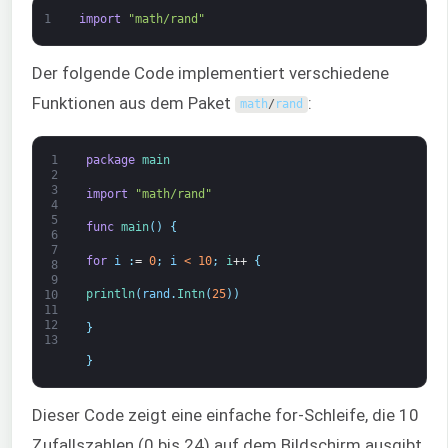
1
import
"math/rand"
Der folgende Code implementiert verschiedene
Funktionen aus dem Paket
:
math
/
rand
1
package
main
2
3
import
"math/rand"
4
5
func
main
(
)
{
6
7
for
i
:
=
0
;
i
<
10
;
i
++
{
8
9
println
(
rand
.
Intn
(
25
)
)
10
11
12
}
13
}
Dieser Code zeigt eine einfache for-Schleife, die 10
Zufallszahlen (0 bis 24) auf dem Bildschirm ausgibt.