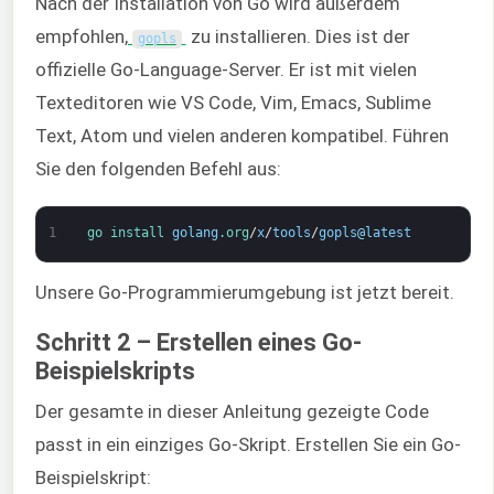
Nach der Installation von Go wird außerdem
empfohlen,
zu installieren. Dies ist der
gopls
offizielle Go-Language-Server. Er ist mit vielen
Texteditoren wie VS Code, Vim, Emacs, Sublime
Text, Atom und vielen anderen kompatibel. Führen
Sie den folgenden Befehl aus:
1
go 
install 
golang
.org
/
x
/
tools
/
gopls
@
latest
Unsere Go-Programmierumgebung ist jetzt bereit.
Schritt 2 – Erstellen eines Go-
Beispielskripts
Der gesamte in dieser Anleitung gezeigte Code
passt in ein einziges Go-Skript. Erstellen Sie ein Go-
Beispielskript: