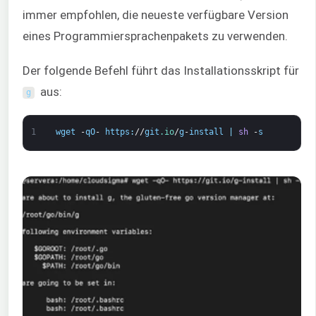
immer empfohlen, die neueste verfügbare Version
eines Programmiersprachenpakets zu verwenden.
Der folgende Befehl führt das Installationsskript für
aus:
g
1
wget
-
qO
-
https
:
//
git
.io
/
g
-
install
|
sh
-
s