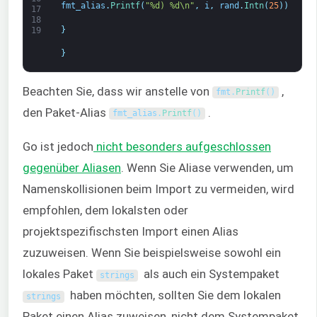
fmt_alias
.
Printf
(
"%d) %d\n"
,
i
,
rand
.
Intn
(
25
)
)
17
18
}
19
}
Beachten Sie, dass wir anstelle von
,
fmt
.
Printf
(
)
den Paket-Alias
.
fmt_alias
.
Printf
(
)
Go ist jedoch
nicht besonders aufgeschlossen
gegenüber Aliasen
. Wenn Sie Aliase verwenden, um
Namenskollisionen beim Import zu vermeiden, wird
empfohlen, dem lokalsten oder
projektspezifischsten Import einen Alias
zuzuweisen. Wenn Sie beispielsweise sowohl ein
lokales Paket
als auch ein Systempaket
strings
haben möchten, sollten Sie dem lokalen
strings
Paket einen Alias zuweisen, nicht dem Systempaket.