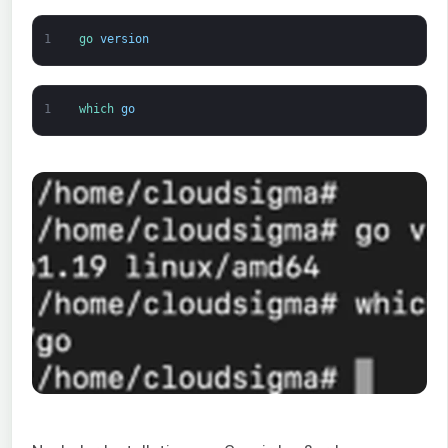
1
go 
version
1
which 
go