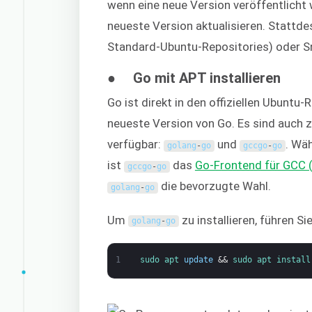
wenn eine neue Version veröffentlicht w
neueste Version aktualisieren. Stattde
Standard-Ubuntu-Repositories) oder 
● Go mit APT installieren
Go ist direkt in den offiziellen Ubuntu-
neueste Version von Go. Es sind auch 
verfügbar:
und
. Wä
golang
-
go
gccgo
-
go
ist
das
Go-Frontend für GCC (
gccgo
-
go
die bevorzugte Wahl.
golang
-
go
Um
zu installieren, führen S
golang
-
go
1
sudo 
apt 
update
&&
sudo 
apt 
install