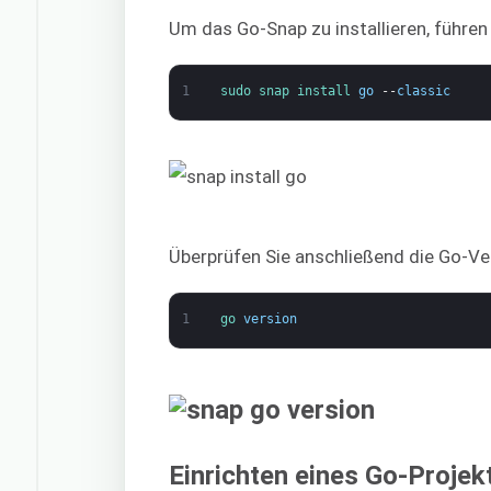
Um das Go-Snap zu installieren, führen
1
sudo 
snap 
install 
go
--
classic
Überprüfen Sie anschließend die Go-Ve
1
go 
version
Einrichten eines Go-Projek