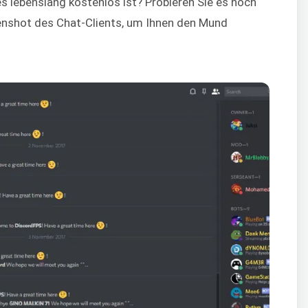
s lebenslang kostenlos ist? Probieren Sie es noch
eenshot des Chat-Clients, um Ihnen den Mund