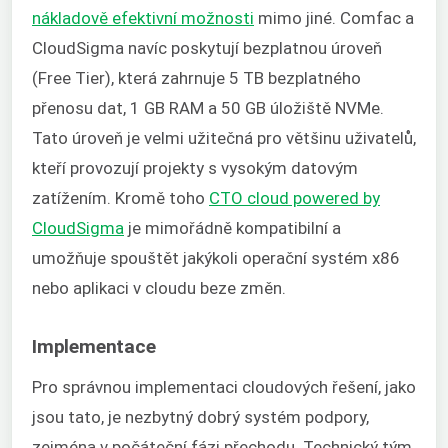
nákladově efektivní možnosti
mimo jiné. Comfac a
CloudSigma navíc poskytují bezplatnou úroveň
(Free Tier), která zahrnuje 5 TB bezplatného
přenosu dat, 1 GB RAM a 50 GB úložiště NVMe.
Tato úroveň je velmi užitečná pro většinu uživatelů,
kteří provozují projekty s vysokým datovým
zatížením. Kromě toho
CTO cloud powered by
CloudSigma
je mimořádně kompatibilní a
umožňuje spouštět jakýkoli operační systém x86
nebo aplikaci v cloudu beze změn.
Implementace
Pro správnou implementaci cloudových řešení, jako
jsou tato, je nezbytný dobrý systém podpory,
zejména v počáteční fázi přechodu. Technický tým