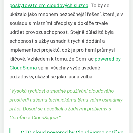
poskytovatelem cloudových služeb
. To by se
ukázalo jako mnohem bezpečnější řešení, které je v
souladu s místními předpisy a dokáže trvale
udržet provozuschopnost. Stejně důležitá byla
schopnost služby usnadnit rychlé dodání a
implementaci projektů, což je pro herní průmysl
klíčové. Vzhledem k tomu, že Comfac
powered by
CloudSigma
splnil všechny výše uvedené
požadavky, ukázal se jako jasná volba.
“
Vysoká rychlost a snadné používání cloudového
prostředí našemu technickému týmu velmi usnadnily
práci. Dosud se nesetkali s žádnými problémy s
Comfac a CloudSigma.
”
„CTO cloud powered by CloudSigma patří ve