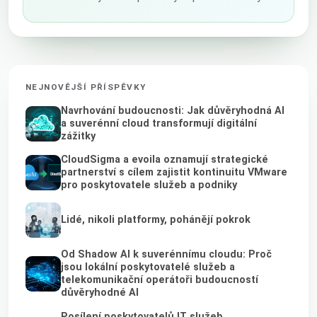
NEJNOVĚJŠÍ PŘÍSPĚVKY
Navrhování budoucnosti: Jak důvěryhodná AI
a suverénní cloud transformují digitální
zážitky
CloudSigma a evoila oznamují strategické
partnerství s cílem zajistit kontinuitu VMware
pro poskytovatele služeb a podniky
Lidé, nikoli platformy, pohánějí pokrok
Od Shadow AI k suverénnímu cloudu: Proč
jsou lokální poskytovatelé služeb a
telekomunikační operátoři budoucností
důvěryhodné AI
Posílení poskytovatelů IT služeb