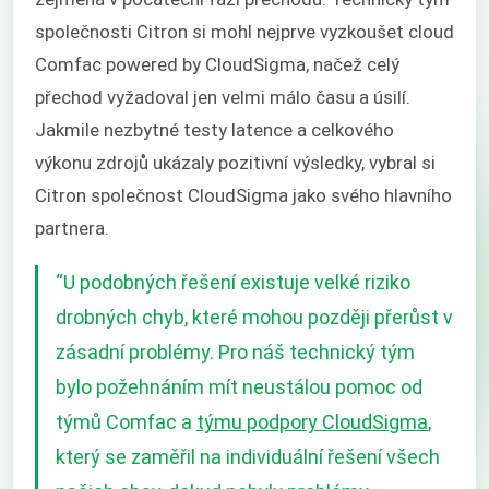
společnosti Citron si mohl nejprve vyzkoušet cloud
Comfac powered by CloudSigma, načež celý
přechod vyžadoval jen velmi málo času a úsilí.
Jakmile nezbytné testy latence a celkového
výkonu zdrojů ukázaly pozitivní výsledky, vybral si
Citron společnost CloudSigma jako svého hlavního
partnera.
“
U podobných řešení existuje velké riziko
drobných chyb, které mohou později přerůst v
zásadní problémy. Pro náš technický tým
bylo požehnáním mít neustálou pomoc od
týmů Comfac a
týmu podpory CloudSigma
,
který se zaměřil na individuální řešení všech