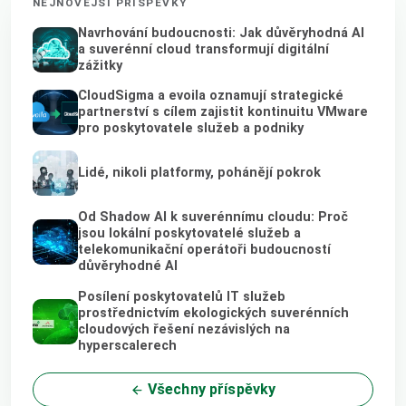
NEJNOVĚJŠÍ PŘÍSPĚVKY
Navrhování budoucnosti: Jak důvěryhodná AI
a suverénní cloud transformují digitální
zážitky
CloudSigma a evoila oznamují strategické
partnerství s cílem zajistit kontinuitu VMware
pro poskytovatele služeb a podniky
Lidé, nikoli platformy, pohánějí pokrok
Od Shadow AI k suverénnímu cloudu: Proč
jsou lokální poskytovatelé služeb a
telekomunikační operátoři budoucností
důvěryhodné AI
Posílení poskytovatelů IT služeb
prostřednictvím ekologických suverénních
cloudových řešení nezávislých na
hyperscalerech
Všechny příspěvky