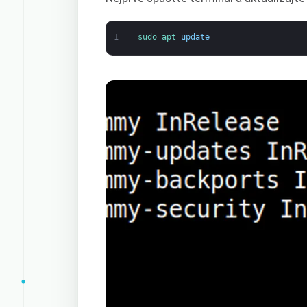
1
sudo 
apt 
update