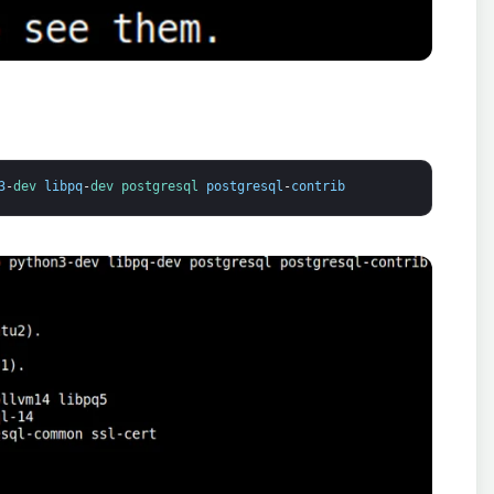
3
-
dev 
libpq
-
dev 
postgresql 
postgresql
-
contrib