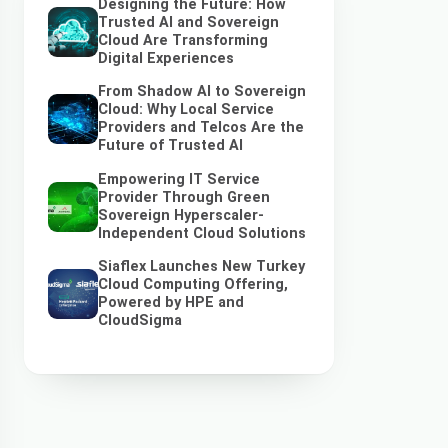
Designing the Future: How
Trusted AI and Sovereign
Cloud Are Transforming
Digital Experiences
From Shadow AI to Sovereign
Cloud: Why Local Service
Providers and Telcos Are the
Future of Trusted AI
Empowering IT Service
Provider Through Green
Sovereign Hyperscaler-
Independent Cloud Solutions
Siaflex Launches New Turkey
Cloud Computing Offering,
Powered by HPE and
CloudSigma