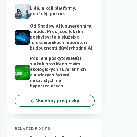
Lidé, nikoli platformy,
pohánějí pokrok
Od Shadow AI k suverénnímu
cloudu: Proč jsou lokální
poskytovatelé služeb a
telekomunikační operátoři
budoucností důvěryhodné AI
Posílení poskytovatelů IT
služeb prostřednictvím
ekologických suverénních
cloudových řešení
nezávislých na
hyperscalerech
Všechny příspěvky
RELATED POSTS