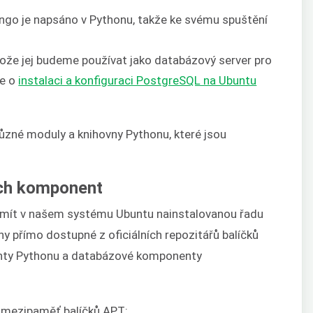
ango je napsáno v Pythonu, takže ke svému spuštění
ože jej budeme používat jako databázový server pro
ce o
instalaci a konfiguraci PostgreSQL na Ubuntu
 různé moduly a knihovny Pythonu, které jsou
ých komponent
e mít v našem systému Ubuntu nainstalovanou řadu
ny přímo dostupné z oficiálních repozitářů balíčků
enty Pythonu a databázové komponenty
e mezipaměť balíčků APT: