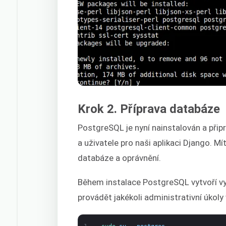
Krok 2. Příprava databáze
PostgreSQL je nyní nainstalován a přip
a uživatele pro naši aplikaci Django. M
databáze a oprávnění.
Během instalace PostgreSQL vytvoří v
provádět jakékoli administrativní úkol