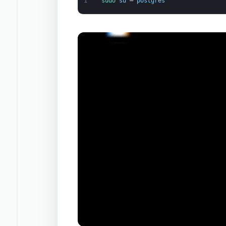
1
sudo 
su
–
postgres