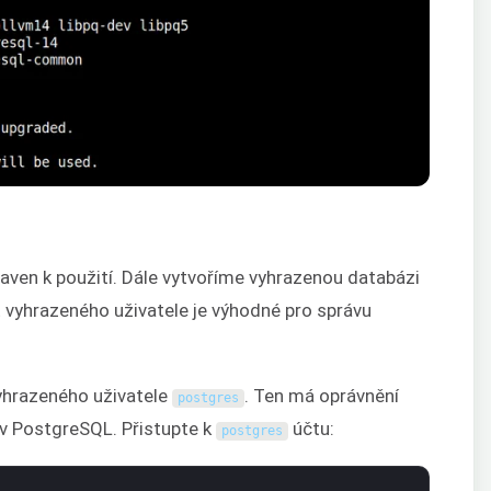
raven k použití. Dále vytvoříme vyhrazenou databázi
ít vyhrazeného uživatele je výhodné pro správu
yhrazeného uživatele
. Ten má oprávnění
postgres
y v PostgreSQL. Přistupte k
účtu:
postgres