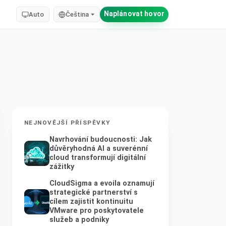
Naplánovat hovor
Auto
Čeština
NEJNOVĚJŠÍ PŘÍSPĚVKY
Navrhování budoucnosti: Jak
důvěryhodná AI a suverénní
cloud transformují digitální
zážitky
CloudSigma a evoila oznamují
strategické partnerství s
cílem zajistit kontinuitu
VMware pro poskytovatele
služeb a podniky