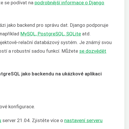
te se podívat na
podrobnější informace o Django
zi jako backend pro správu dat. Django podporuje
 například
MySQL, PostgreSQL, SQLite
atd.
bjektově-relační databázový systém. Je známý svou
ností a robustní sadou funkcí. Můžete
se dozvědět
tgreSQL jako backendu na ukázkové aplikaci
ové konfigurace.
u
server 21.04. Zjistěte více o
nastavení serveru