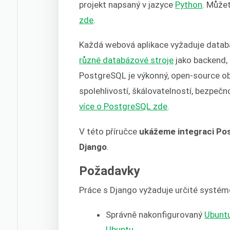
projekt napsaný v jazyce
Python
. Může
zde
.
Každá webová aplikace vyžaduje databá
různé databázové stroje
jako backend,
PostgreSQL je výkonný, open-source o
spolehlivostí, škálovatelností, bezpeč
více o PostgreSQL zde
.
V této příručce
ukážeme integraci Pos
Django
.
Požadavky
Práce s Django vyžaduje určité systém
Správně nakonfigurovaný
Ubunt
Ubuntu
.