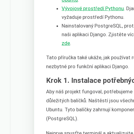
Vývojové prostředí Pythonu
. Dj
vyžaduje prostředí Pythonu.
Nainstalovaný PostgreSQL, prot
naši aplikaci Django. Zjistěte ví
zde
.
Tato příručka také ukáže, jak používat
nezbytné pro funkční aplikaci Django.
Krok 1. Instalace potřebn
Aby náš projekt fungoval, potřebujem
důležitých balíčků. Naštěstí jsou všech
Ubuntu. Tyto balíčky zahrnují kompon
(PostgreSQL).
Nejprve spusťte terminál a aktualizujt