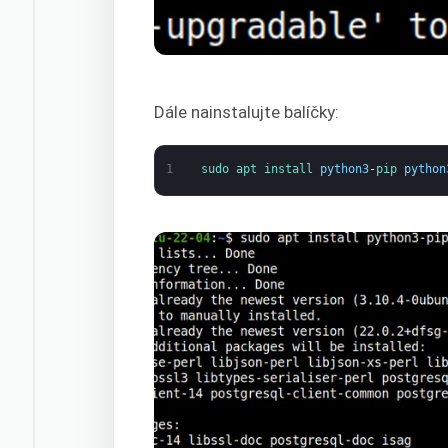
Dále nainstalujte balíčky:
1
sudo 
apt 
install 
python3
-
pip 
python