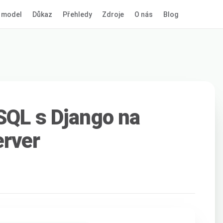
 model
Důkaz
Přehledy
Zdroje
O nás
Blog
SQL s Django na
erver