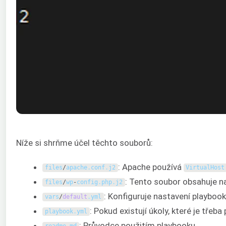
Níže si shrňme účel těchto souborů:
: Apache používá
files
/
apache
.
conf
.
j2
VirtualHost
: Tento soubor obsahuje n
files
/
wp
-
config
.
php
.
j2
: Konfiguruje nastavení playbook
vars
/
default
.
yml
: Pokud existují úkoly, které je třeb
playbook
.
yml
: Průvodce použitím playbooku.