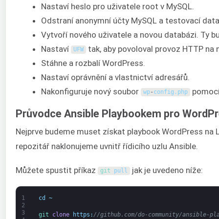
Nastaví heslo pro uživatele root v MySQL.
Odstraní anonymní účty MySQL a testovací data
Vytvoří nového uživatele a novou databázi. Ty
Nastaví
tak, aby povoloval provoz HTTP na
UFW
Stáhne a rozbalí WordPress.
Nastaví oprávnění a vlastnictví adresářů.
Nakonfiguruje nový soubor
pomocí 
wp
-
config
.
php
Průvodce Ansible Playbookem pro WordP
Nejprve budeme muset získat playbook WordPress na LA
repozitář naklonujeme uvnitř řídicího uzlu Ansible.
Můžete spustit příkaz
jak je uvedeno níže:
git 
pull
1
cd
~
2
3
git 
clone
https
:
//github.com/do-community/ansible-pl