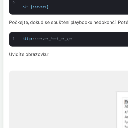
9
ok
:
[
server1
]
Počkejte, dokud se spuštění playbooku nedokončí. Poté
1
http
:
//server_host_or_ip/
Uvidíte obrazovku: