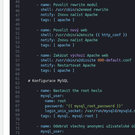
44
-
name
:
Povolit 
rewrite 
modul
45
shell
:
/
usr
/
sbin
/
a2enmod 
rewrite
46
notify
:
Znovu načíst 
Apache
47
48
tags
:
[
apache
]
49
50
-
name
:
Povolit 
nový
web
51
shell
:
/
usr
/
sbin
/
a2ensite
{
{
http_conf
}
}
52
notify
:
Znovu načíst 
Apache
53
tags
:
[
apache
]
54
55
-
name
:
Zakázat 
výchozí
Apache 
web
56
shell
:
/
usr
/
sbin
/
a2dissite
000
-
default
.
conf
57
58
notify
:
Restartovat 
Apache
59
tags
:
[
apache
]
60
61
# Konfigurace MySQL
62
63
-
name
:
Nastavit 
the 
root 
heslo
64
mysql_user
:
65
name
:
root
66
67
password
:
"{{ mysql_root_password }}"
68
login_unix_socket
:
/
var
/
run
/
mysqld
/
mysqld
.
69
tags
:
[
mysql
,
mysql
-
root
]
70
71
-
name
:
Odebrat 
všechny 
anonymní 
uživatelské 
ú
72
mysql_user
:
73