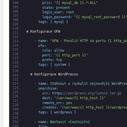
104
priv
:
"{{ mysql_db }}.*:ALL"
105
state
:
present
106
login_user
:
root
107
login_password
:
"{{ mysql_root_password }}
108
tags
:
[
mysql
]
109
110
# Konfigurace UFW
111
112
-
name
:
"UFW - Povolit HTTP na portu {{ http_p
113
114
ufw
:
115
rule
:
allow
116
port
:
"{{ http_port }}"
117
proto
:
tcp
118
tags
:
[
system
]
119
120
# Konfigurace WordPressu
121
122
123
-
name
:
Stáhnout 
a
rozbalit 
nejnovější 
WordPre
124
unarchive
:
125
src
:
https
:
//wordpress.org/latest.tar.gz
126
dest
:
"/var/www/{{ http_host }}"
127
remote_src
:
yes
128
creates
:
"/var/www/{{ http_host }}/wordpre
129
tags
:
[
wordpress
]
130
131
132
-
name
:
Nastavit 
vlastnictví
133
file
: