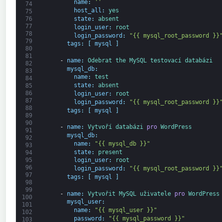
name
:
''
74
host_all
:
yes
75
76
state
:
absent
77
login_user
:
root
78
login_password
:
"{{ mysql_root_password }}
79
tags
:
[
mysql
]
80
81
-
name
:
Odebrat 
the 
MySQL 
testovací 
databázi
82
mysql_db
:
83
name
:
test
84
state
:
absent
85
86
login_user
:
root
87
login_password
:
"{{ mysql_root_password }}
88
tags
:
[
mysql
]
89
90
-
name
:
Vytvoří 
databázi 
pro
WordPress
91
mysql_db
:
92
name
:
"{{ mysql_db }}"
93
state
:
present
94
95
login_user
:
root
96
login_password
:
"{{ mysql_root_password }}
97
tags
:
[
mysql
]
98
99
-
name
:
Vytvořit 
MySQL 
uživatele 
pro
WordPress
100
mysql_user
:
101
name
:
"{{ mysql_user }}"
102
password
:
"{{ mysql_password }}"
103