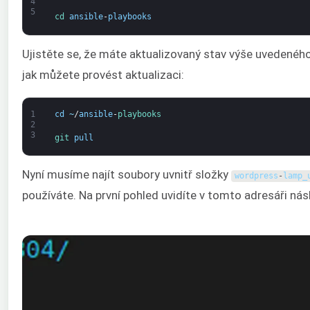
4
5
cd 
ansible
-
playbooks
Ujistěte se, že máte aktualizovaný stav výše uvedeného re
jak můžete provést aktualizaci:
1
cd
~
/
ansible
-
playbooks
2
3
git 
pull
Nyní musíme najít soubory uvnitř složky
wordpress
-
lamp_
používáte. Na první pohled uvidíte v tomto adresáři násl