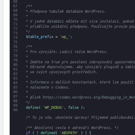
66
67
/**
68
* Předpona tabulek databáze WordPress.
69
*
70
* V jedné databázi můžete mít více instalací, pokud
71
* přidělíte unikátní předponu. Používejte prosím po
72
*/
73
$
table_prefix
=
'wp_'
;
74
75
76
/**
77
* Pro vývojáře: Ladicí režim WordPress.
78
*
79
* Změňte na true pro povolení zobrazování upozorněn
80
* Důrazně doporučujeme, aby vývojáři pluginů a šabl
81
* ve svých vývojových prostředích.
82
*
83
* Informace o dalších konstantách, které lze použít
84
* naleznete v Codexu.
85
86
*
87
* @link https://codex.wordpress.org/Debugging_in_Wo
88
*/
89
define
(
'WP_DEBUG'
,
false
)
;
90
/* To je vše, ukončete úpravy! Příjemné publikování
/** Absolutní cesta k adresáři WordPress. */
if
(
!
defined
(
'ABSPATH'
)
)
{