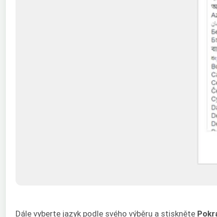
Dále vyberte jazyk podle svého výběru a stiskněte
Pokr