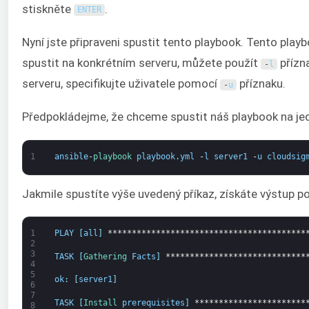
stiskněte
.
ENTER
Nyní jste připraveni spustit tento playbook. Tento pl
spustit na konkrétním serveru, můžete použít
přízna
-
l
serveru, specifikujte uživatele pomocí
příznaku.
-
u
Předpokládejme, že chceme spustit náš playbook na j
1
ansible
-
playbook 
playbook
.
yml
-
l
server1
-
u
cloudsig
Jakmile spustíte výše uvedený příkaz, získáte výstup 
1
PLAY
[
all
]
*****************************************
2
3
TASK
[
Gathering 
Facts
]
*****************************
4
5
ok
:
[
server1
]
6
7
TASK
[
Install 
prerequisites
]
***********************
8