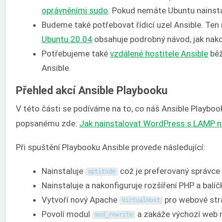
oprávněními sudo
. Pokud nemáte Ubuntu nains
Budeme také potřebovat řídicí uzel Ansible. Ten
Ubuntu 20.04
obsahuje podrobný návod, jak nako
Potřebujeme také
vzdálené hostitele Ansible
běž
Ansible.
Přehled akcí Ansible Playbooku
V této části se podíváme na to, co náš Ansible Playbook
popsanému zde:
Jak nainstalovat WordPress s LAMP n
Při spuštění Playbooku Ansible provede následující:
Nainstaluje
což je preferovaný správce 
aptitude
Nainstaluje a nakonfiguruje rozšíření PHP a balí
Vytvoří nový Apache
pro webové str
VirtualHost
Povolí modul
a zakáže výchozí web 
mod_rewrite