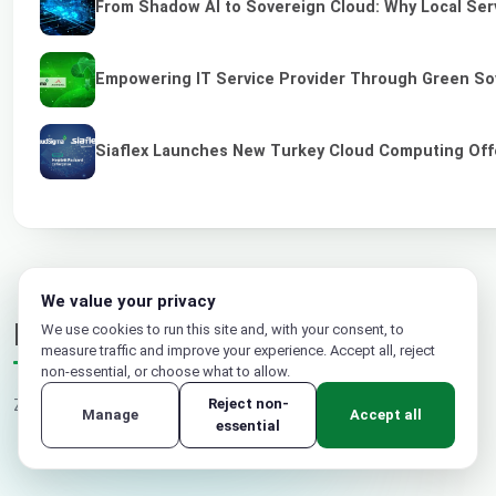
From Shadow AI to Sovereign Cloud: Why Local Serv
Empowering IT Service Provider Through Green So
Siaflex Launches New Turkey Cloud Computing Off
We value your privacy
Komentáře
We use cookies to run this site and, with your consent, to
measure traffic and improve your experience. Accept all, reject
non-essential, or choose what to allow.
Reject non-
Zatím žádné komentáře. Buďte první.
Manage
Accept all
essential
Vaše jméno