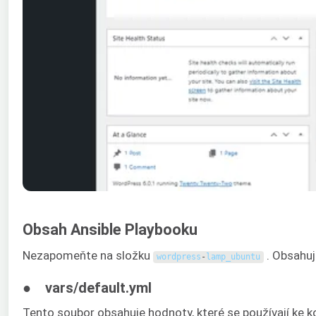
Obsah Ansible Playbooku
Nezapomeňte na složku
. Obsahuj
wordpress
-
lamp_ubuntu
● vars/default.yml
Tento soubor obsahuje hodnoty, které se používají ke 