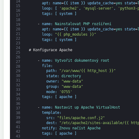
14
apt
:
name
=
{
{
item
}
}
update_cache
=
yes 
state
=
15
loop
:
[
'apache2'
,
'mysql-server'
,
'python3-
16
tags
:
[
system
]
17
18
-
name
:
Nainstalovat 
PHP 
rozšíření
19
20
apt
:
name
=
{
{
item
}
}
update_cache
=
yes 
state
=
21
loop
:
"{{ php_modules }}"
22
tags
:
[
system
]
23
24
# Konfigurace Apache
25
26
-
name
:
Vytvořit 
dokumentový 
root
27
file
:
28
path
:
"/var/www/{{ http_host }}"
29
30
state
:
directory
31
owner
:
"www-data"
32
group
:
"www-data"
33
mode
:
'0755'
34
tags
:
[
apache
]
35
36
-
name
:
Nastavit 
up 
Apache 
VirtualHost
37
template
:
38
39
src
:
"files/apache.conf.j2"
40
dest
:
"/etc/apache2/sites-available/{{ htt
41
notify
:
Znovu načíst 
Apache
42
tags
:
[
apache
]
43