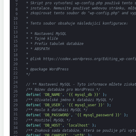
6
* Skript pro vytvoření wp-config.php používá tento 
7
* instalace. Nemusíte používat webovou stránku, můž
8
* zkopírovat tento soubor do "wp-config.php" and vy
9
*
10
11
* Tento soubor obsahuje následující konfigurace:
12
*
13
* * Nastavení MySQL
14
* * Tajné klíče
15
* * Prefix tabulek databáze
16
* * ABSPATH
17
*
18
* @link https://codex.wordpress.org/Editing_wp-conf
19
20
*
21
* @package WordPress
22
*/
23
24
// ** Nastavení MySQL - Tyto informace můžete získa
25
/** Název databáze pro WordPress */
26
define
(
'DB_NAME'
,
'{{ mysql_db }}'
)
;
27
/** Uživatelské jméno k databázi MySQL */
28
define
(
'DB_USER'
,
'{{ mysql_user }}'
)
;
29
30
/** Heslo k databázi MySQL */
31
define
(
'DB_PASSWORD'
,
'{{ mysql_password }}'
)
;
32
/** Hostitel MySQL */
33
define
(
'DB_HOST'
,
'localhost'
)
;
34
/** Znaková sada databáze, která se použije při vyt
35
define
(
'DB_CHARSET'
,
'utf8'
)
;