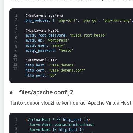
1
#Nastavení systému
2
php_modules
:
[
'php-curl'
,
'php-gd'
,
'php-mbstring'
3
4
#Nastavení MySQL
5
mysql_root_password
:
"mysql_root_heslo"
6
mysql_db
:
"wordpress"
7
mysql_user
:
"sammy"
8
mysql_password
:
"heslo"
9
10
11
#Nastavení HTTP
12
http_host
:
"vase_domena"
13
http_conf
:
"vase_domena.conf"
http_port
:
"80"
● files/apache.conf.j2
Tento soubor slouží ke konfiguraci Apache VirtualHost:
1
<
VirtualHost *
:
{
{
http_port
}
}
>
2
ServerAdmin
webmaster
@
localhost
3
ServerName
{
{
http_host
}
}
4