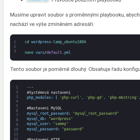
readme
.
md
Musíme upravit soubor s proměnnými playbooku, abychom
nachází ve výše zmíněném adresáři:
1
cd 
wordpress
-
lamp_ubuntu1804
2
3
nano 
vars
/
default
.
yml
Tento soubor je poměrně dlouhý. Obsahuje řadu konfigu
1
---
2
#Systémová nastavení
3
php_modules
:
[
'php-curl'
,
'php-gd'
,
'php-mbstring'
4
5
#Nastavení MySQL
6
mysql_root_password
:
"mysql_root_password"
7
mysql_db
:
"wordpress"
8
mysql_user
:
"sammy"
9
mysql_password
:
"password"
10
11
12
#Nastavení HTTP