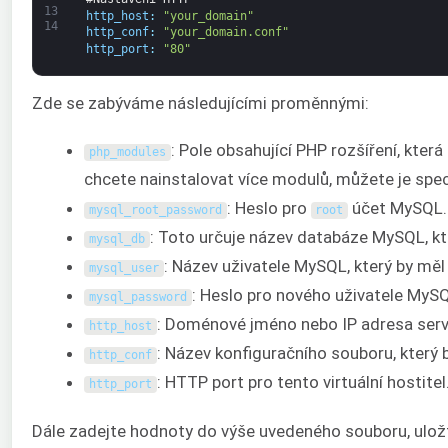
13
http_host
:
"your_domain"
14
http_conf
:
"your_domain.conf"
http_port
:
"80"
Zde se zabýváme následujícími proměnnými:
: Pole obsahující PHP rozšíření, kte
php_modules
chcete nainstalovat více modulů, můžete je spec
: Heslo pro
účet MySQL.
mysql_root_password
root
: Toto určuje název databáze MySQL, k
mysql_db
: Název uživatele MySQL, který by měl
mysql_user
: Heslo pro nového uživatele MyS
mysql_password
: Doménové jméno nebo IP adresa serv
http_host
: Název konfiguračního souboru, který
http_conf
: HTTP port pro tento virtuální hostite
http_port
Dále zadejte hodnoty do výše uvedeného souboru, uložte 