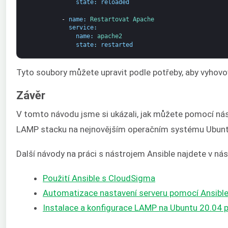
state
:
reloaded
-
name
:
Restartovat 
Apache
service
:
name
:
apache2
state
:
restarted
Tyto soubory můžete upravit podle potřeby, aby vyhovo
Závěr
V tomto návodu jsme si ukázali, jak můžete pomocí nás
LAMP stacku na nejnovějším operačním systému Ubunt
Další návody na práci s nástrojem Ansible najdete v nás
Použití Ansible s CloudSigma
Automatizace nastavení serveru pomocí Ansible
Instalace a konfigurace LAMP na Ubuntu 20.04 