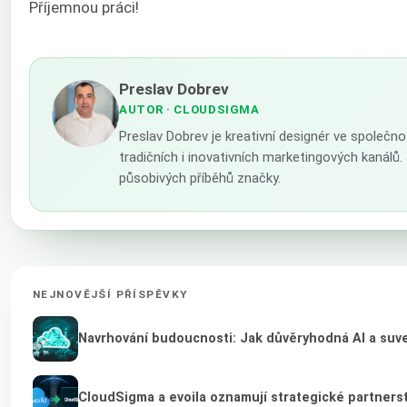
Příjemnou práci!
Preslav Dobrev
AUTOR
· CLOUDSIGMA
Preslav Dobrev je kreativní designér ve společn
tradičních i inovativních marketingových kanál
působivých příběhů značky.
NEJNOVĚJŠÍ PŘÍSPĚVKY
Navrhování budoucnosti: Jak důvěryhodná AI a suver
CloudSigma a evoila oznamují strategické partnerst