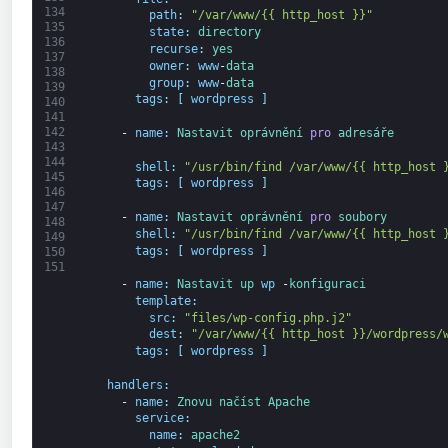
134
path
:
"/var/www/{{ http_host }}"
135
state
:
directory
136
recurse
:
yes
137
owner
:
www
-
data
138
group
:
www
-
data
139
tags
:
[
wordpress
]
140
141
142
-
name
:
Nastavit 
oprávnění 
pro
adresáře
143
144
shell
:
"/usr/bin/find /var/www/{{ http_host 
145
tags
:
[
wordpress
]
146
147
-
name
:
Nastavit 
oprávnění 
pro
soubory
148
shell
:
"/usr/bin/find /var/www/{{ http_host 
149
tags
:
[
wordpress
]
150
151
-
name
:
Nastavit 
up 
wp 
-
konfiguraci
template
:
src
:
"files/wp-config.php.j2"
dest
:
"/var/www/{{ http_host }}/wordpress/
tags
:
[
wordpress
]
handlers
:
-
name
:
Znovu načíst 
Apache
service
:
name
:
apache2