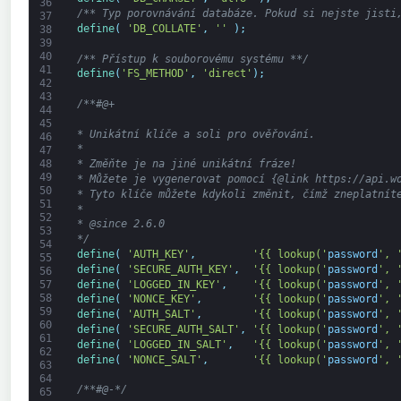
36
/** Typ porovnávání databáze. Pokud si nejste jisti
37
define
(
'DB_COLLATE'
,
''
)
;
38
39
40
/** Přístup k souborovému systému **/
41
define
(
'FS_METHOD'
,
'direct'
)
;
42
43
/**#@+
44
45
* Unikátní klíče a soli pro ověřování.
46
*
47
48
* Změňte je na jiné unikátní fráze!
49
* Můžete je vygenerovat pomocí {@link https://api.w
50
* Tyto klíče můžete kdykoli změnit, čímž zneplatnít
51
*
52
* @since 2.6.0
53
*/
54
define
(
'AUTH_KEY'
,
'{{ lookup('
password
', 
55
define
(
'SECURE_AUTH_KEY'
,
'{{ lookup('
password
', 
56
define
(
'LOGGED_IN_KEY'
,
'{{ lookup('
password
', 
57
58
define
(
'NONCE_KEY'
,
'{{ lookup('
password
', 
59
define
(
'AUTH_SALT'
,
'{{ lookup('
password
', 
60
define
(
'SECURE_AUTH_SALT'
,
'{{ lookup('
password
', 
61
define
(
'LOGGED_IN_SALT'
,
'{{ lookup('
password
', 
62
define
(
'NONCE_SALT'
,
'{{ lookup('
password
', 
63
64
/**#@-*/
65