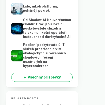
Lidé, nikoli platformy,
pohánějí pokrok
Od Shadow AI k suverénnímu
cloudu: Proč jsou lokální
poskytovatelé služeb a
telekomunikační operátoři
budoucností důvěryhodné AI
Posílení poskytovatelů IT
služeb prostřednictvím
ekologických suverénních
cloudových řešení
nezávislých na
hyperscalerech
Všechny příspěvky
RELATED POSTS