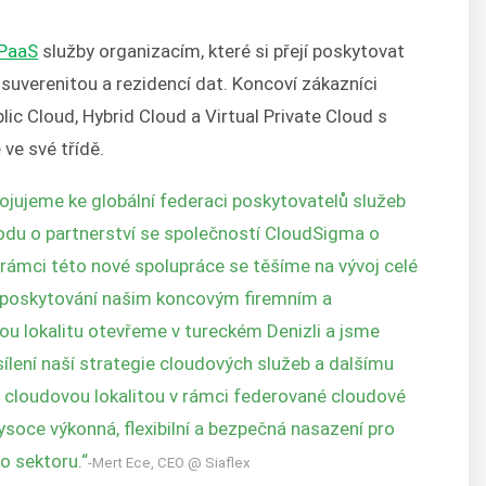
PaaS
služby organizacím, které si přejí
poskyto
vat
 suverenitou a rezidencí dat. Koncoví zákazníci
ic Cloud, Hybrid Cloud a Virtual Private Cloud s
ve své třídě.
ipojujeme ke globální federaci poskytovatelů služeb
du o partnerství se společností CloudSigma o
 V rámci této nové spolupráce se těšíme na vývoj celé
h poskytování našim koncovým firemním a
u lokalitu otevřeme v tureckém Denizli a jsme
sílení naší strategie cloudových služeb a dalšímu
u cloudovou lokalitou v rámci federované cloudové
oce výkonná, flexibilní a bezpečná nasazení pro
o sektoru.“
-Mert Ece, CEO @ Siaflex