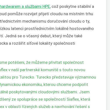
 hardwarem a službami HPE
, což poskytne stabilní a
oud pomůže rozvíjet přijetí cloudu na místním trhu
ostřednictvím mechanismu doručování cloudu o ty,
 nízkou latenci prostřednictvím lokálně hostovaného
tí. Jedná se o včasný debut, který může také
ka a rozšířit síťové lokality společnosti
sme potěšeni, že můžeme přivítat společnost
aflex v naší partnerské komunitě s touto novou
kalitou pro Turecko. Turecko představuje významnou
dynamickou ekonomiku, kterou chceme podpořit
kálně poskytovanými cloudovými službami. Jsem
dšený ze spolupráce se společností Siaflex, která
x v oblasti řízených služeb a navrhování řešení s