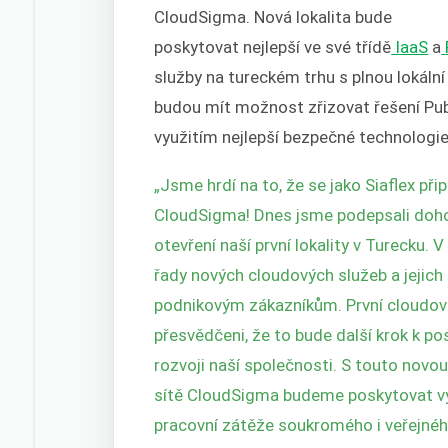
CloudSigma. Nová lokalita bude
poskytovat nejlepší ve své třídě
IaaS
a
služby na tureckém trhu s plnou lokální
budou mít možnost zřizovat řešení Publ
využitím nejlepší bezpečné technologie 
„Jsme hrdí na to, že se jako Siaflex př
CloudSigma! Dnes jsme podepsali doho
otevření naší první lokality v Turecku.
řady nových cloudových služeb a jejic
podnikovým zákazníkům. První cloudovo
přesvědčeni, že to bude další krok k po
rozvoji naší společnosti. S touto novo
sítě CloudSigma budeme poskytovat vys
pracovní zátěže soukromého i veřejnéh