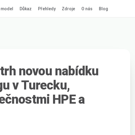
 model
Důkaz
Přehledy
Zdroje
O nás
Blog
 trh novou nabídku
u v Turecku,
ečnostmi HPE a