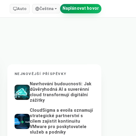
Naplánovat hovor
Auto
Čeština
NEJNOVĚJŠÍ PŘÍSPĚVKY
Navrhování budoucnosti: Jak
důvěryhodná AI a suverénní
cloud transformují digitální
zážitky
CloudSigma a evoila oznamují
strategické partnerství s
cílem zajistit kontinuitu
VMware pro poskytovatele
služeb a podniky