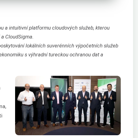
 a intuitivní platformu cloudových služeb, kterou
E a CloudSigma.
oskytování lokálních suverénních výpočetních služeb
u ekonomiku s výhradní tureckou ochranou dat a
s
ma,
ti