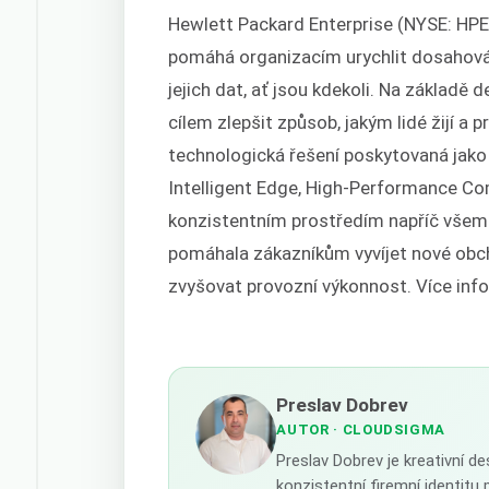
Hewlett Packard Enterprise (NYSE: HPE)
pomáhá organizacím urychlit dosahová
jejich dat, ať jsou kdekoli. Na základě
cílem zlepšit způsob, jakým lidé žijí a 
technologická řešení poskytovaná jako
Intelligent Edge, High-Performance Com
konzistentním prostředím napříč všemi
pomáhala zákazníkům vyvíjet nové obc
zvyšovat provozní výkonnost. Více inf
Preslav Dobrev
AUTOR
· CLOUDSIGMA
Preslav Dobrev je kreativní d
konzistentní firemní identitu 