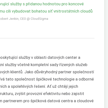
ující služby s přidanou hodnotou pro koncové
emu cíli vybudovat bohatou síť vnitrostátních cloudů
Robert Jenkin, CEO @ CloudSigma
oskytující služby v oblasti datových center a
xní služby včetně kompletní sady řízených služeb
vých klientů. Jako důvěryhodný partner společností
ívá tato společnost špičkové technologie a odborné
ích a spolehlivých řešení. Ať už chtějí jejich
ukturu, zvýšit provozní efektivitu nebo zajistit
lním partnerem pro špičková datová centra a cloudové