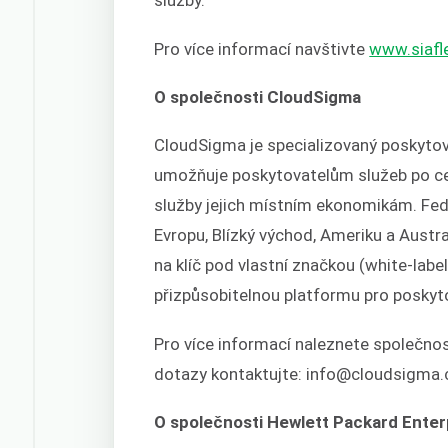
služby.
Pro více informací navštivte
www.siafl
O společnosti CloudSigma
CloudSigma je specializovaný poskytova
umožňuje poskytovatelům služeb po ce
služby jejich místním ekonomikám. Fe
Evropu, Blízký východ, Ameriku a Austr
na klíč pod vlastní značkou (white-labe
přizpůsobitelnou platformu pro poskyt
Pro více informací naleznete společno
dotazy kontaktujte: info@cloudsigma
O společnosti Hewlett Packard Enter