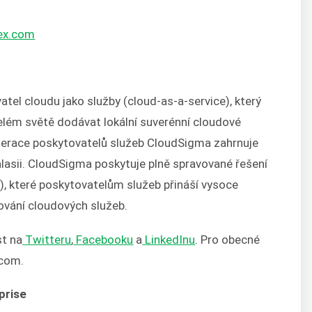
ex.com
tel cloudu jako služby (cloud-as-a-service), který
lém světě dodávat lokální suverénní cloudové
derace poskytovatelů služeb CloudSigma zahrnuje
alasii. CloudSigma poskytuje plně spravované řešení
l), které poskytovatelům služeb přináší vysoce
ování cloudových služeb.
st na
Twitteru
,
Facebooku
a
LinkedInu
. Pro obecné
.com.
prise