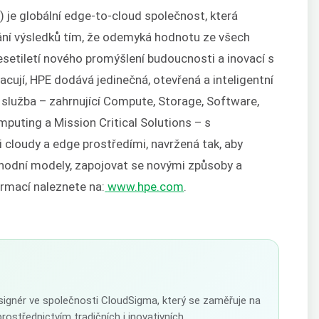
 je globální edge-to-cloud společnost, která
ní výsledků tím, že odemyká hodnotu ze všech
 desetiletí nového promýšlení budoucnosti a inovací s
pracují, HPE dodává jedinečná, otevřená a inteligentní
 služba – zahrnující Compute, Storage, Software,
puting a Mission Critical Solutions – s
 cloudy a edge prostředími, navržená tak, aby
hodní modely, zapojovat se novými způsoby a
ormací naleznete na:
www.hpe.com
.
esignér ve společnosti CloudSigma, který se zaměřuje na
prostřednictvím tradičních i inovativních