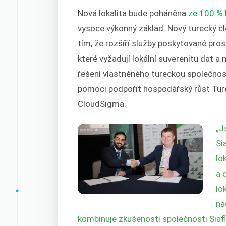
Nová lokalita bude poháněna
ze 100 %
vysoce výkonný základ. Nový turecký cl
tím, že rozšíří služby poskytované pr
které
vyžadují lokální suverenitu dat a
řešení vlastněného tureckou společnos
pomoci podpořit hospodářský růst Turec
CloudSigma.
„J
Si
lo
a 
lo
na
kombinuje zkušenosti společnosti Siafle